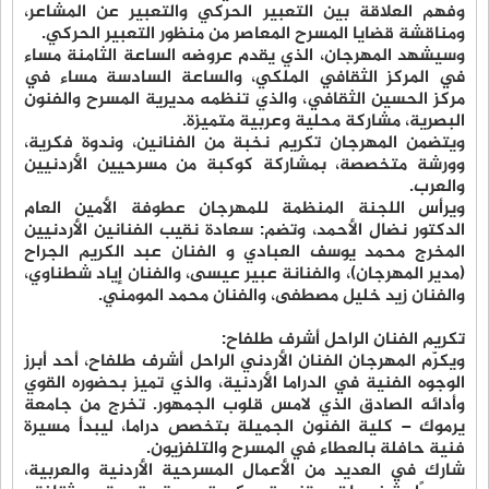
وفهم العلاقة بين التعبير الحركي والتعبير عن المشاعر،
ومناقشة قضايا المسرح المعاصر من منظور التعبير الحركي.
وسيشهد المهرجان، الذي يقدم عروضه الساعة الثامنة مساء
في المركز الثقافي الملكي، والساعة السادسة مساء في
مركز الحسين الثقافي، والذي تنظمه مديرية المسرح والفنون
البصرية، مشاركة محلية وعربية متميزة.
ويتضمن المهرجان تكريم نخبة من الفنانين، وندوة فكرية،
وورشة متخصصة، بمشاركة كوكبة من مسرحيين الأردنيين
والعرب.
ويرأس اللجنة المنظمة للمهرجان عطوفة الأمين العام
الدكتور نضال الأحمد، وتضم: سعادة نقيب الفنانين الأردنيين
المخرج محمد يوسف العبادي و الفنان عبد الكريم الجراح
(مدير المهرجان)، والفنانة عبير عيسى، والفنان إياد شطناوي،
والفنان زيد خليل مصطفى، والفنان محمد المومني.
تكريم الفنان الراحل أشرف طلفاح:
ويكرّم المهرجان الفنان الأردني الراحل أشرف طلفاح، أحد أبرز
الوجوه الفنية في الدراما الأردنية، والذي تميز بحضوره القوي
وأدائه الصادق الذي لامس قلوب الجمهور. تخرج من جامعة
يرموك – كلية الفنون الجميلة بتخصص دراما، ليبدأ مسيرة
فنية حافلة بالعطاء في المسرح والتلفزيون.
شارك في العديد من الأعمال المسرحية الأردنية والعربية،