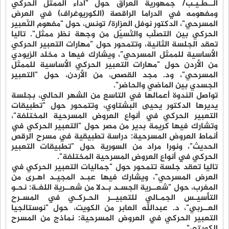
الــطـيـَّب/ جمهورية العراق حول "أداء الممثل الحركي
ومفهومه في الدراما الراقصة (الكوريوغراف) في العرض
المسرحي"، الدكتور نوفل العزارة/ تونس، حول "مفهوم التّعبير
الحركي بين التصلّب والتّسيّل من وجهة نظر ممثل". تاليا
تعقد الجلسة الثانية، وتتمحور حول "مهارات التعبير الحركي
الأساسية للممثل المسرحي"، ويشارك فيها د مخلد الزيودي
من الأردن حول "مهارات التعبير الحركي الأساسية للممثل
المسرحي"، ود. مجد القصص، من الأردن، حول "التعبير
الجسدي بين الماضي والحاضر".
تواصل الندوة أعمالها في التاسع من الشهر الحالي، بجلسة
يديرها الدكتور يحيى البشتاوي، وتتمحور حول "تطبيقات
التعبير الحركي في أنواع العروض المسرحية المختلفة"،
وتشارك فيها كريمة بدير من مصر حول "التعبير الحركي في
أنماط العروض المسرحية: دراسة تطبيقية في مسرح الرقص
الحديث"، ونورا مراد من السورية حول "تطبيقات التعبير
الحركي في أنواع العروض المسرحية المختلفة".
تاليا تعقد جلسة تتمحور حول "جماليات التعبير الحركي في
العرض المسرحي"، ويشارك فيها عبـد المجيـد اهـرى من
المغرب، حول "شعــرية الجسـد بـدلا من شعــرية اللغـة: نحـو
التأسيـس الجمـالي للتعبيــر الحـركـي في المسـرح
العــربي"، د. عبدالله العابر من الكويت، حول "نوستالجيا
التعبير الحركي في العروض المسرحية: نماذج من المسرح
الكويتي".