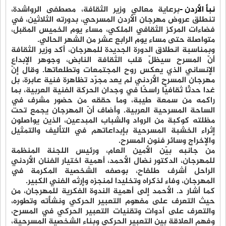
نبأ الأردن -
برعاية معالي وزير الثقافة، مصطفى الرواشدة،
تنطلق عروض مهرجان الأردن المسرحي، بدورته الثلاثين، في
فضاءات المركز الثقافي الملكي، مساء يوم الخميس المقبل،
متواصلة حتى مساء يوم الرابع عشر من الشهر الحالي.
وبمناسبة انطلاق الدورة الجديدة للمهرجان، أكد وزير الثقافة
أنّ المسرح سيظلّ قلب الثقافة النابض، وجوهر الإبداع
الإنساني الذي يعكس روح المجتمعات وتطلعاتها. وقال إنّ
مهرجان المسرح الأردني لم يعد مجرّد تظاهرة فنية عابرة، بل
غدا حدثًا ثقافيًّا راسخًا في وجدان الحركة الفنية العربية، بما
راكمه من سمعة طيبة، وما حققه من حضور مشرف في
الساحة المسرحية العربية. وأضاف أنّ المهرجان يجمع تحت
مظلته كوكبة من الرواد والشباب المبدعين، الذين يواصلون
إثراء الخشبة المسرحية بإبداعاتهم في التأليف والتمثيل
والإخراج وسائر فنون المسرح.
من جانبه بيّن الأمين العام، ورئيس اللجنة المنظمة
للمهرجان، الدكتور نضال الأحمد، أهمية اختيار الفنان الأردني
الراحل أشرف طلفاح، بوصفه الشخصية المكرمة في
المهرجان، وفاء لذكراه وتخليدا لمنجزه وإرثه الفني الكبير.
كما أشار د. الأحمد إلى أهمية الندوة الفكرية للمهرجان، من
حيث التعرف على مفهوم التعبير الحركي ونشأته وتطوره،
والتعرف على أدوات وتقنيات التعبير الحركي في المسرح،
وفهم العلاقة بين التعبير الحركي وبناء الشخصية المسرحية،