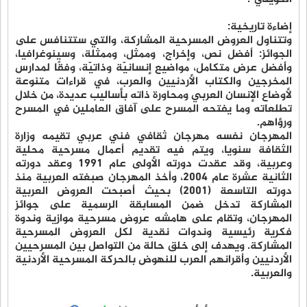
إضاءة تاريخية:
وتتناول العروض المسرحية المشاركة، والتي ستتنافس على
الجوائز: أفضل نص، وإخراج، وممثل، وممثلة، وسينوغرافيا،
وأفضل عرض متكامل، مواضيع إنسانيّة وذاتيّة، وفقًا لمدارس
المخرجين والكتاب الأردنيين والعرب، في قراءات متنوعة
لأوضاع الإنسان العربي ومحاورة ذاته بأساليب عديدة، من خلال
تطلعاته وما يفتحه المسرح على آفاق العاملين في المسرح
ورؤاهم.
المهرجان نفسه مهرجان ثقافي فني عربي تقيمه وزارة
الثقافة سنويا، ويتم فيه تقديم أعمال مسرحية محلية
وعربية، وقد عقدت دورته الأولى عام 1991 وعقد دورته
الثانية عشرة عام 2004، وأخذ المهرجان صبغته العربية منذ
دورته التاسعة (2001) بحيث أصبحت العروض العربية
المشاركة تدخل ضمن المسابقة الرسمية على جوائز
المهرجان، وتقام على هامشه عروض مسرحية موازية وندوة
فكرية رئيسية وندوات نقدية لكل العروض المسرحية
المشاركة. ويهدف إلى خلق حالة من التواصل بين المسرحيين
الأردنيين وأقرانهم العرب للنهوض بالحركة المسرحية الأردنية
والعربية.