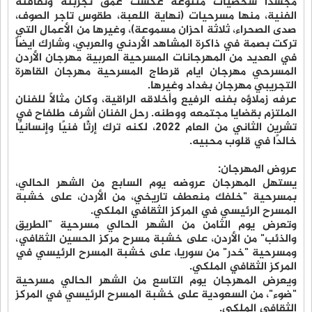
مجسدًا شخصيات متنوعة عكست عمق تجربته وثقافته
الفنية، منها مسرحيات (نهاية اللعبة، طقوس تاجر الصوف،
صدى الصحراء، ثلاثة احزان مسموعة)، وغيرها من الأعمال التي
تركت بصمة في ذاكرة المشاهد الأردني والعربي، وشارك ايضاً
في العديد من المهرجانات المسرحية العربية مهرجان الأردن
المسرحي مهرجان ايام قرطاج المسرحية مهرجان القاهرة
التجريبي مهرجان بغداد وغيرها.
عرفه زملاؤه بفنه الرفيع وأخلاقه الراقية، وكان مثالًا للفنان
الملتزم بقضايا مجتمعه ووطنه. رحل الفنان أشرف طلفاح في
تشرين الثاني من العام 2022، لكنه ترك إرثًا فنيًا وإنسانيًا
خالدًا في قلوب محبيه.
عروض المهرجان:
يستهل المهرجان عروضه يوم السابع من الشهر الحالي،
بمسرحية "خلفك منعطف تاريخي، من الأردن، على خشبة
المسرح الرئيسي في المركز الثقافي الملكي.
وتعرض يوم الثامن من الشهر الحالي مسرحية "الطريق
والذئب" من الأردن، على خشبة مسرح مركز الحسين الثقافي،
ومسرحية "خدر" من سوريا، على خشبة المسرح الرئيسي في
المركز الثقافي الملكي.
ويعرض المهرجان يوم التاسع من الشهر الحالي مسرحية
"ضوء"، من السعودية على خشبة المسرح الرئيسي في المركز
الثقافي الملكي.