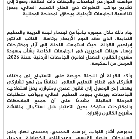
مواصلة الحوار مع الجامعات والجهات ذات العلاقة، وصولًا إلى
تشريع يواكب التطورات في قطاع التعليم العالي، ويعزز
تنافسية الجامعات الأردنية، ويحقق المصلحة الوطنية.
جاء ذلك خلال حضوره جانبًا من اجتماع لجنة التربية والتعليم
النيابية، الذي عُقد اليوم الأربعاء برئاسة النائب الدكتور
إبراهيم القرالة، حيث استمعت اللجنة إلى آراء ومقترحات
رؤساء هيئات المديرين في الجامعات الخاصة بشأن مسودة
مشروع القانون المعدل لقانون الجامعات الأردنية لسنة 2026،
المرسل من الحكومة.
وأكد القرالة أن اللجنة حريصة على الاستماع إلى مختلف
الشركاء في قطاع التعليم العالي، انطلاقًا من نهج تشاركي
يهدف إلى الوصول إلى قانون عصري ومتوازن، يعزز استقلالية
الجامعات، ويرتقي بجودة التعليم العالي، ويواكب متطلبات
المرحلة المقبلة، مشددًا على أن جميع الملاحظات
والمقترحات ستؤخذ بعين الاعتبار قبل استكمال مناقشة
مشروع القانون وإقراره.
بدورهم أشار النواب، إبراهيم الحميدي، وعيسى نصار، ونمر
السليحات، ونصار القيسي، وعبدالناصر الخصاونة، وجميل