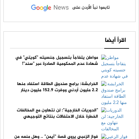
تابعوا نبأ الأردن على
اقرأ أيضا
مواطن يتفاجأ بتسجيل جنسيته "كويتي" في
شهادة عدم المحكومية الصادرة عبر "سند"!
الخرابشة: برامج صندوق الطاقة استفاد منها
2.2 مليون أردني ووفرت 152.9 مليون دينار
"الدوريات الخارجية": لن نتهاون مع المخالفات
الخطرة خلال الاحتفالات بنتائج التوجيهي
فواز الزعبي يروي قصة "أيمن" .. وهل منعه من