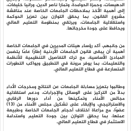
الدهيسات، وحمزة الحوامدة، وتمارا ناصر الدين، ورانيا خليفات،
إلى أهمية الأخذ بملاحظات الجامعات الخاصة عند مناقشة
مشروع القانون، بما يحقق التوازن بين تعزيز الحوكمة
واستقلالية الجامعات، ويرتقي بمنظومة التعليم العالي
ويحافظ على جودة مخرجاتها.
من جانبهم، أكد رؤساء هيئات المديرين في الجامعات الخاصة
أهمية أن يبقى قانون الجامعات الأردنية إطارًا عامًا يتضمن
المبادئ الأساسية، مع ترك التفاصيل التنظيمية للأنظمة
والتعليمات، بما يوفر مرونة في التطبيق ويواكب التطورات
المتسارعة في قطاع التعليم العالي.
وطالبوا بتعزيز مساءلة الجامعات عن النتائج ومخرجات الأداء
بدلًا من التركيز على الوسائل والإجراءات، ودعم استقلالية
مجالس الأمناء وتمكينها من أداء دورها الرقابي
والاستراتيجي، والإبقاء على تشكيل مجلس الأمناء من (13)
عضوًا، مع مراعاة اختلاف أحجام الجامعات الخاصة وطبيعة
عملها، بما يحقق التوازن بين جودة التعليم واستدامة
الاستثمار في قطاع التعليم العالي.