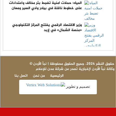
المياه: حملات امنية تضبط بئر مخالف واعتداءات
على خطوط ناقلة في بيادر وادي السير ومعان
وزير الاقتصاد الرقمي يفتتح المركز التكنولوجي
«منصة الشمال» في إربد
© حقوق النشر 2024، جميع الحقوق محفوظة | نبأ الأردن
وكالة نبأ الأردن اإخبارية تصدر عن شركة مدن للإعلام
الرئيسية
من نحن
اتصل بنا
تصميم و تطوير
ع