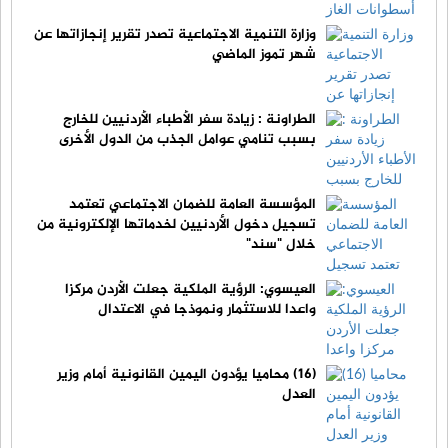
وزارة التنمية الاجتماعية تصدر تقرير إنجازاتها عن
شهر تموز الماضي
الطراونة : زيادة سفر الأطباء الأردنيين للخارج
بسبب تنامي عوامل الجذب من الدول الأخرى
المؤسسة العامة للضمان الاجتماعي تعتمد
تسجيل دخول الأردنيين لخدماتها الإلكترونية من
خلال "سند"
العيسوي: الرؤية الملكية جعلت الأردن مركزا
واعدا للاستثمار ونموذجا في الاعتدال
(16) محاميا يؤدون اليمين القانونية أمام وزير
العدل