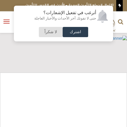
مال اندماج التأمين العربية – الأردن في القدس للتأمين
عاجل - مؤتم
مساء الاثنين
أترغب في تفعيل الإشعارات؟
الناشر و رئيس التحرير
حتى لا تفوتك آخر الأحداث والأخبار العاجلة
النسخة الكاملة
فتح
نشأت الحلبي
القائمة
اشترك
لا شكراً