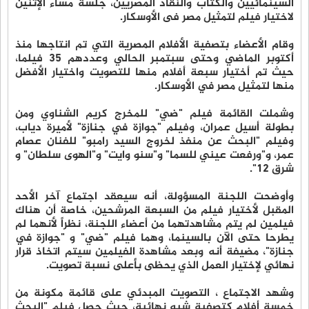
السينمائيين والكتاب والنقاد المصريين، جلسة مساء الإثنين
لاختيار فيلم لتمثيل مصر فى الأوسكار.
وقام الأعضاء بتصفية الأفلام المصرية التي تم انتاجها منذ
أكتوبر الماضي وحتى سبتمبر الحالي وعددهم 35 فيلما،
حيث تم أختيار سبعة أفلام منها للتصويت واختيار الأفضل
منها لتمثيل مصر في الأوسكار.
وشملت القائمة فيلم "ضي" للمخرج كريم الشناوي ومن
بطولة أسيل عمران، وفيلم "جوازة في جنازة" لأميرة دياب،
وفيلم "البحث عن منفذ لخروج السيد رامبو" للفنان عصام
عمر، و"ورفعت عيني للسما" و"سنو وايت" و"الهوى سلطان" و
شرق 12".
وأوضحت اللجنة المسؤولة، أنه سيعقد اجتماع آخر الأحد
المقبل لأختيار فيلم من السبعة المرشحين، خاصة أن هناك
فيلمين لم يتم مشاهدتهما من أعضاء اللجنة، نظراً لأنهما لم
يطرحا حتى الآن بالسينما، وهما فيلم "ضي" و "جوازة في
جنازة"، مضيفة أنه وبعد مشاهدة الفيلمين سيتم اتخاذ قرار
نهائي لإختيار العمل الذي يحظى بأعلى نسبة تصويت.
وشهد الاجتماع ، التصويت المبدئي على قائمة مكونة من
خمسة أفلام كتصفية شبه نهائية، حيث حصل فيلم "البحث