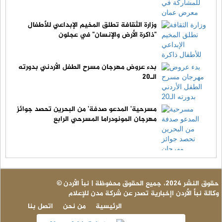
وزارة الثقافة تطلق المخيم الإبداعي للأطفال
"ذاكرة الأرض والإنسان" في عجلون
بدء عروض مهرجان مسرح الطفل الأردني بدورته
الـ20
مسرحية' المدعو صدفة' من البحرين تحصد جوائز
مهرجان المونودراما المسرحي الرابع
© حقوق النشر 2024، جميع الحقوق محفوظة | نبأ الأردن
وكالة نبأ الأردن اإخبارية تصدر عن شركة مدن للإعلام
الرئيسية
من نحن
اتصل بنا