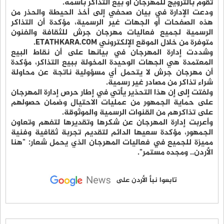
تقوم بالترويج للمهرجان أو بيع التذاكر باسمه.
ودعت الإدارة في بيان صحفي إلى أخذ الحيطة والحذر من
هذه الصفحات أو الجهات غير الرسمية، مؤكدة أن التذاكر
الرسمية لجميع فعاليات مهرجان جرش للثقافة والفنون
متوفرة من خلال الموقع الإلكتروني ETATHKARA.COM.
وشددت إدارة المهرجان في بيانها على أن نقاط البيع
المعتمدة هي الجهات الوحيدة المخولة ببيع التذاكر، مؤكدة
أن مهرجان جرش لا يتحمل أي مسؤولية ناتجة عن محاولة
شراء تذاكر من مصادر غير رسمية.
ولفتت إلى إن هذا التحذير يأتي في إطار حرص إدارة المهرجان
على حماية الجمهور من عمليات الاحتيال وضمان حصولهم
على تذاكرهم من القنوات الرسمية والموثوقة.
وأعربت إدارة المهرجان عن شكرها وتقديرها لتفهم وتعاون
الجمهور، مؤكدة سعيها الدائم لتقديم تجربة ثقافية وفنية
مميزة للجميع في فعاليات المهرجان الذي يحمل شعار: "هنا
الأردن.. ومجده مستمر".
تابعوا نبأ الأردن على