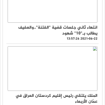
انتهاء ثاني جلسات قضية "الفتنة"..والعفيف
يطالب بـ"10" شهود
2021-06-22 13:57:26
الملك يلتقي رئيس إقليم كردستان العراق في
عمّان الأربعاء