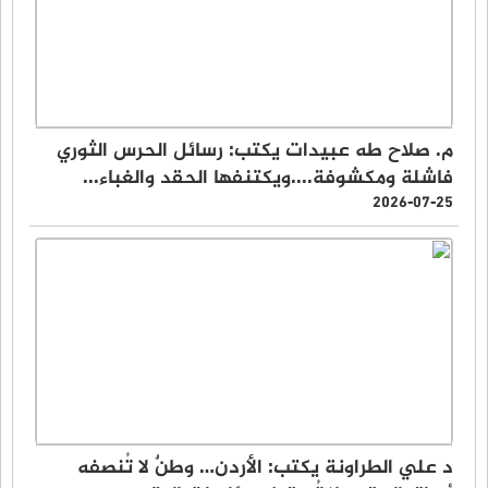
م. صلاح طه عبيدات يكتب: رسائل الحرس الثوري
فاشلة ومكشوفة....ويكتنفها الحقد والغباء...
2026-07-25
د علي الطراونة يكتب: الأردن… وطنٌ لا تُنصفه