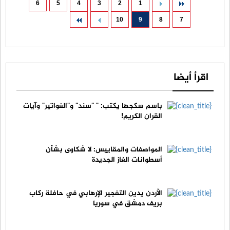
6
5
4
3
2
1
10
9
8
7
اقرأ أيضا
باسم سكجها يكتب: " "سند" و"الفواتير" وآيات
القران الكريم!
المواصفات والمقاييس: لا شكاوى بشأن
أسطوانات الغاز الجديدة
الأردن يدين التفجير الإرهابي في حافلة ركاب
بريف دمشق في سوريا