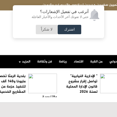
رو غير مقيمين
تعديلات قانون الجامعات الأ
أترغب في تفعيل الإشعارات؟
حتى لا تفوتك آخر الأحداث والأخبار العاجلة
اشترك
لا شكراً
دولي
من القبة
اقتصاد
رياضة
فن وثقافة
المزيد
" الإدارية النيابية"
بلدية الرمثا تُخ
تواصل إقرار مشروع
مليونا و140
قانون الإدارة المحلية
لتنفيذ حزمة من
لسنة 2026
المشاريع الخدمية
والتنموية