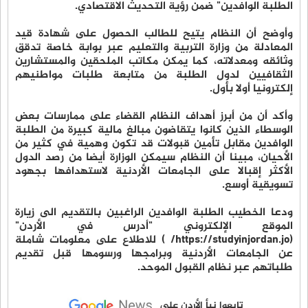
الطلبة الوافدين" ضمن رؤية التحديث الاقتصادي.
وأوضح أن النظام يتيح للطالب الحصول على شهادة قيد
المعادلة من وزارة التربية والتعليم عبر بوابة خاصة تدقق
وثائقه ومعدلاته، كما يمكن مكاتب الملحقين والمستشارين
الثقافيين لدول الطلبة من متابعة طلبات مواطنيهم
إلكترونيا أولا بأول.
وأكد أن من أبرز أهداف النظام القضاء على ممارسات بعض
الوسطاء الذين كانوا يتقاضون مبالغ مالية كبيرة من الطلبة
الوافدين مقابل تأمين قبولات قد تكون وهمية في كثير من
الأحيان، مبينا أن النظام سيمكن الوزارة أيضا من رصد الدول
الأكثر إقبالا على الجامعات الأردنية لاستهدافها بجهود
تسويقية أوسع.
ودعا الخطيب الطلبة الوافدين الراغبين بالتقديم الى زيارة
الموقع الإلكتروني "أدرس في الأردن"
(https://studyinjordan.jo/ ) للاطلاع على معلومات شاملة
عن الجامعات الأردنية وبرامجها ورسومها قبل تقديم
طلباتهم عبر نظام القبول الموحد.
تابعوا نبأ الأردن على