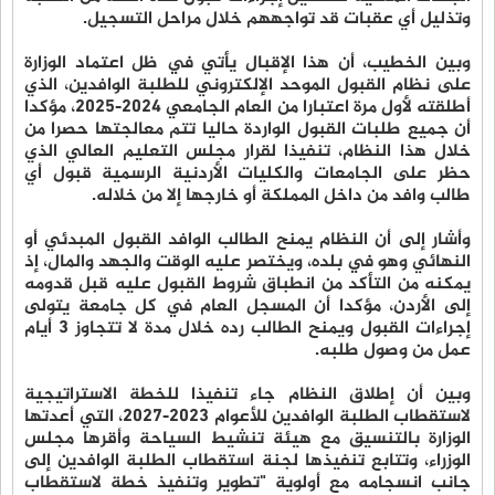
وتذليل أي عقبات قد تواجههم خلال مراحل التسجيل.
وبين الخطيب، أن هذا الإقبال يأتي في ظل اعتماد الوزارة
على نظام القبول الموحد الإلكتروني للطلبة الوافدين، الذي
أطلقته لأول مرة اعتبارا من العام الجامعي 2024-2025، مؤكدا
أن جميع طلبات القبول الواردة حاليا تتم معالجتها حصرا من
خلال هذا النظام، تنفيذا لقرار مجلس التعليم العالي الذي
حظر على الجامعات والكليات الأردنية الرسمية قبول أي
طالب وافد من داخل المملكة أو خارجها إلا من خلاله.
وأشار إلى أن النظام يمنح الطالب الوافد القبول المبدئي أو
النهائي وهو في بلده، ويختصر عليه الوقت والجهد والمال، إذ
يمكنه من التأكد من انطباق شروط القبول عليه قبل قدومه
إلى الأردن، مؤكدا أن المسجل العام في كل جامعة يتولى
إجراءات القبول ويمنح الطالب رده خلال مدة لا تتجاوز 3 أيام
عمل من وصول طلبه.
وبين أن إطلاق النظام جاء تنفيذا للخطة الاستراتيجية
لاستقطاب الطلبة الوافدين للأعوام 2023-2027، التي أعدتها
الوزارة بالتنسيق مع هيئة تنشيط السياحة وأقرها مجلس
الوزراء، وتتابع تنفيذها لجنة استقطاب الطلبة الوافدين إلى
جانب انسجامه مع أولوية "تطوير وتنفيذ خطة لاستقطاب