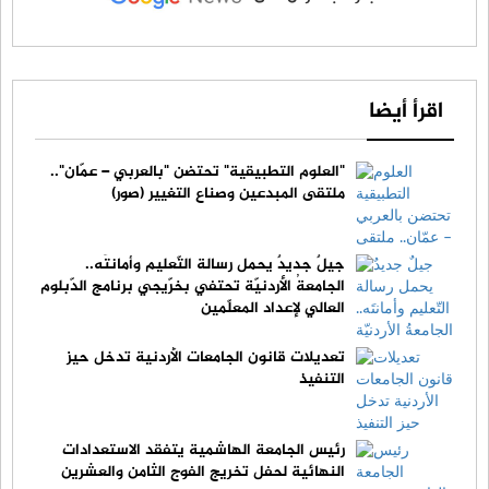
اقرأ أيضا
"العلوم التطبيقية" تحتضن "بالعربي – عمّان"..
ملتقى المبدعين وصناع التغيير (صور)
جيلٌ جديدٌ يحمل رسالة التّعليم وأمانتَه..
الجامعةُ الأردنيّة تحتفي بخرّيجي برنامج الدّبلوم
العالي لإعداد المعلّمين
تعديلات قانون الجامعات الأردنية تدخل حيز
التنفيذ
رئيس الجامعة الهاشمية يتفقد الاستعدادات
النهائية لحفل تخريج الفوج الثامن والعشرين