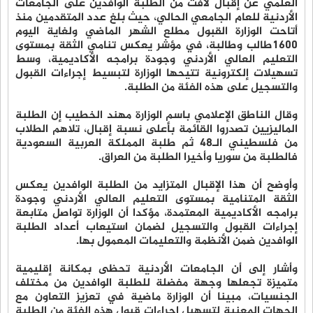
العلمي عن إقبال لافت من الطلبة الوافدين على الجامعات
الأردنية للعام الجامعي الحالي، حيث بلغ عدد المتقدمين منذ
أتاحت الوزارة القبول مطلع الشهر الماضي ولغاية اليوم
1600طالب وطالبة، في مؤشر يعكس تنامي الثقة بمستوى
التعليم العالي الأردني وجودة برامجه الأكاديمية، وسط
تسهيلات إلكترونية تتيحها الوزارة لتبسيط إجراءات القبول
والتسجيل على هذه الفئة من الطلبة.
وقال الناطق الإعلامي باسم الوزارة مهند الخطيب إن الطلبة
الماليزيين تصدروا القائمة بأعلى نسبة إقبال، تلاهم الطلاب
من فلسطيني الـ48 ثم طلبة المملكة العربية السعودية
فالطلبة من سوريا وأخيرا الطلبة من العراق.
وأوضح أن هذا الإقبال المتزايد من الطلبة الوافدين يعكس
الثقة المتنامية بمستوى التعليم العالي الأردني وجودة
برامجه الأكاديمية المعتمدة، مؤكدا أن الوزارة تواصل متابعة
إجراءات القبول والتسجيل لضمان استيعاب أعداد الطلبة
الوافدين ضمن الأنظمة والتعليمات المعمول بها.
وأشار إلى أن الجامعات الأردنية تحظى بمكانة إقليمية
متميزة تجعلها وجهة مفضلة للطلبة الوافدين من مختلف
الجنسيات، مبينا أن الوزارة ماضية في تعزيز التعاون مع
الجهات المعنية لتسهيل إجراءات قبول هذه الفئة من الطلبة