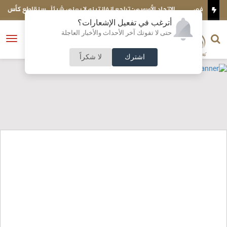
في
الاتحاد الأوروبي: تراجع إنفانتينو لا يعني شيئاً.. سنقاطع كأس العالم
ش
أترغب في تفعيل الإشعارات؟
الناشر و رئيس التحرير
حتى لا تفوتك آخر الأحداث والأخبار العاجلة
النسخة الكاملة
فتح
نشأت الحلبي
القائمة
اشترك
لا شكراً