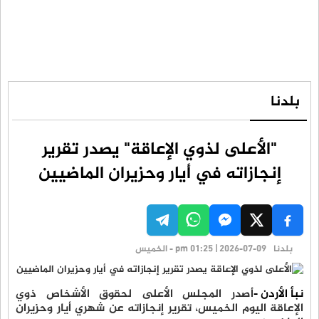
بلدنا
"الأعلى لذوي الإعاقة" يصدر تقرير
إنجازاته في أﻳﺎر وﺣﺰﻳﺮان الماضيين
بلدنا
pm 01:25 | 2026-07-09 - الخميس
نبأ الأردن -
أصدر المجلس الأعلى لحقوق الأشخاص ذوي
الإعاقة اليوم الخميس، تقرير إنجازاته عن ﺷﻬﺮي أﻳﺎر وﺣﺰﻳﺮان