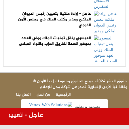
عاجل - إرادة ملكية بتعيين رئيس الديوان
الملكي ومدير مكتب الملك في مجلس الأمن
القومي
العيسوي ينقل تمنيات الملك وولي العهد
بموفور الصحة للفريق العزب واللواء العبادي
© حقوق النشر 2024، جميع الحقوق محفوظة | نبأ الأردن
وكالة نبأ الأردن اإخبارية تصدر عن شركة مدن للإعلام
الرئيسية
من نحن
اتصل بنا
تصميم و تطوير
عاجل - تعيين سفي