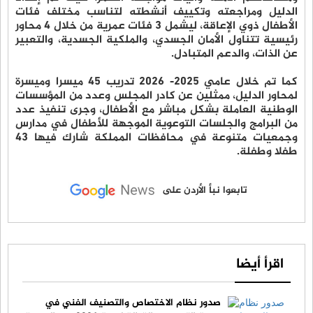
اﻟﺪﻟﻴﻞ وﻣﺮاﺟﻌﺘﻪ وﺗﻜﻴﻴﻒ أﻧﺸﻄﺘﻪ ﻟﺘﻨﺎﺳﺐ ﻣﺨﺘﻠﻒ ﻓﺌﺎت
اﻷﻃﻔﺎل ذوي اﻹﻋﺎﻗﺔ، ليشمل 3 ﻓﺌﺎت ﻋﻤﺮﻳﺔ ﻣﻦ ﺧﻼل 4 ﻣﺤﺎور
رﺋﻴﺴﻴﺔ ﺗﺘﻨﺎول اﻷﻣﺎن اﻟﺠﺴﺪي، واﻟﻤﻠﻜﻴﺔ اﻟﺠﺴﺪﻳﺔ، واﻟﺘﻌﺒﻴﺮ
ﻋﻦ اﻟﺬات، واﻟﺪﻋﻢ اﻟﻤﺘﺒﺎدل.
كما تم خلال عامي 2025- 2026 تدريب 45 ميسرا وميسرة
لمحاور الدليل، ممثلين عن كادر المجلس وعدد من المؤسسات
الوطنية العاملة بشكل مباشر مع الأطفال، وجرى تنفيذ عدد
من البرامج والجلسات التوعوية الموجهة للأطفال في مدارس
وجمعيات متنوعة في محافظات المملكة شارك فيها 43
طفلا وطفلة.
تابعوا نبأ الأردن على
اقرأ أيضا
صدور نظام الاختصاص والتصنيف الفني في