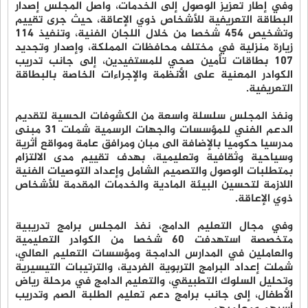
وﻓﻲ إﻃﺎر ﺗﻌﺰﻳﺰ اﻟﻮﺻﻮل إﻟﻰ اﻟﺨﺪﻣﺎت، واﺻﻞ اﻟﻤﺠﻠﺲ إصدار
اﻟﺒﻄﺎﻗﺔ اﻟﺘﻌﺮﻳﻔﻴﺔ ﻟﻸﺷﺨﺎص ذوي اﻹﻋﺎﻗﺔ، ﺣﻴﺚ ﺟﺮى ﺗﻘﻴﻴﻢ
وﺗﺸﺨﻴﺺ 454 ﺷﺨﺼﺎ ﻣﻦ ﺧﻼل اﻟﻠﺠﺎن اﻟﻔﻨﻴﺔ، وﺗﻨﻔﻴﺬ 114
زﻳﺎرة ﻣﻨﺰﻟﻴﺔ ﻓﻲ ﻣﺨﺘﻠﻒ ﻣﺤﺎﻓﻈﺎت اﻟﻤﻤﻠﻜﺔ، وإﺻﺪار وﺗﺠﺪﻳﺪ
107 ﺑﻄﺎﻗﺎت ﺗﺄﻣﻴﻦ ﺻﺤﻲ ﻟﻠﻤﺴﺘﻔﻴﺪﻳﻦ، إﻟﻰ ﺟﺎﻧﺐ ﺗﺪرﻳﺐ
اﻟﻜﻮادر اﻟﻤﻌﻨﻴﺔ ﻋﻠﻰ اﻷﻧﻈﻤﺔ واﻹﺟﺮاءات اﻟﺨﺎﺻﺔ ﺑﺎﻟﺒﻄﺎﻗﺔ
اﻟﺘﻌﺮﻳﻔﻴﺔ.
وﻧﻔﺬ اﻟﻤﺠﻠﺲ ﺳﻠﺴﻠﺔ واﺳﻌﺔ ﻣﻦ اﻟﻜﺸﻮﻓﺎت اﻟﺤﺴﻴﺔ لتقديم
الدعم الفني للمؤسسات والجهات الرسمية ﺷﻤﻠﺖ 31 مبنى
مدرسيا ﺣﻜﻮميا بالإضافة الى ﻣﺒﺎن وﻣﺮاﻓﻖ ﻋﺎﻣﺔ وﻣﻮاﻗﻊ أﺛﺮﻳﺔ
وﺳﻴﺎﺣﻴﺔ وﺛﻘﺎﻓﻴﺔ وﺗﻌﻠﻴﻤﻴﺔ، ﺑﻬﺪف ﺗﻘﻴﻴﻢ ﻣﺪى اﻻﻟﺘﺰام
ﺑﻤﺘﻄﻠﺒﺎت اﻟﻮﺻﻮل واﻟﺘﺼﻤﻴﻢ اﻟﺸﺎﻣﻞ وإﻋﺪاد اﻟﺘﻮﺻﻴﺎت اﻟﻔﻨﻴﺔ
اﻟﻼزﻣﺔ ﻟﺘﺤﺴﻴﻦ اﻟﺒﻴﺌﺔ اﻟﻤﺎدﻳﺔ واﻟﺨﺪﻣﺎت اﻟﻤﻘﺪﻣﺔ ﻟﻸﺷﺨﺎص
ذوي اﻹﻋﺎﻗﺔ.
وﻓﻲ ﻣﺠﺎل اﻟﺘﻌﻠﻴﻢ اﻟﺪاﻣﺞ، ﻧﻔﺬ اﻟﻤﺠﻠﺲ ﺑﺮاﻣﺞ ﺗﺪرﻳﺒﻴﺔ
ﻣﺘﺨﺼﺼﺔ استهدفت 60 شخصا من الكوادر اﻟﺘﻌﻠﻴﻤﻴﺔ
واﻟﻌﺎﻣﻠﻴﻦ ﻓﻲ اﻟﻤﺪارس اﻟﺪاﻣﺠﺔ وﻣﺆﺳﺴﺎت اﻟﺘﻌﻠﻴﻢ اﻟﻌﺎﻟﻲ،
ﺷﻤﻠﺖ إﻋﺪاد اﻟﺒﺮاﻣﺞ اﻟﺘﺮﺑﻮﻳﺔ اﻟﻔﺮدﻳﺔ، واﻟﺘﺮﺗﻴﺒﺎت اﻟﺘﻴﺴﻴﺮﻳﺔ
وﺗﺤﻠﻴﻞ اﻟﺴﻠﻮك اﻟﺘﻄﺒﻴﻘﻲ، واﻟﺘﻌﻠﻴﻢ اﻟﺪاﻣﺞ ﻓﻲ ﻣﺮﺣﻠﺔ رﻳﺎض
اﻷﻃﻔﺎل، إﻟﻰ ﺟﺎﻧﺐ ﺑﺮاﻣﺞ دﻋﻢ ﺗﻌﻠﻴﻢ اﻟﻄﻠﺒﺔ اﻟﺼﻢ وﺗﺪرﻳﺐ