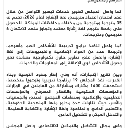
أﺳﺮﻫﻢ وﻣﻌﻠﻤﻴﻬﻢ.
ﻛﻤﺎ واﺻﻞ اﻟﻤﺠﻠﺲ ﺗﻄﻮﻳﺮ ﺧﺪﻣﺎت ﺗﻴﺴﻴﺮ اﻟﺘﻮاﺻﻞ ﻣﻦ ﺧﻼل
ﻋﻘﺪ اﻣﺘﺤﺎن اﻋﺘﻤﺎد ﻣﺘﺮﺟﻤﻲ ﻟﻐﺔ اﻹﺷﺎرة ﻟﻌﺎم 2026، تقدم له
35 مترجما ومترجمة من مختلف محافظات المملكة، للحصول
على رخصة مترجم لغة إشارة معتمد وتجاوز منهم الامتحان 6
مترجمين ومترجمات.
كما واصل ﺗﻨﻔﻴﺬ ﺑﺮاﻣﺞ ﺗﺪرﻳﺒﻴﺔ ﻟﻸﺷﺨﺎص اﻟﺼﻢ وأﺳﺮﻫﻢ،
وﺗﺮﺟﻤﺔ ﻋﺪد ﻣﻦ اﻟﻤﻮاد اﻹﻋﻼﻣﻴﺔ واﻟﻔﻴﺪﻳﻮﻫﺎت إﻟﻰ ﻟﻐﺔ
اﻹﺷﺎرة، واﻟﻌﻤﻞ ﻋﻠﻰ ﺗﻄﻮﻳﺮ ﺣﻠﻮل ﺗﻜﻨﻮﻟﻮﺟﻴﺔ ﻣﺴﺎﻧﺪة ﺗﻌﺰز
وﺻﻮل اﻷﺷﺨﺎص ذوي اﻹﻋﺎﻗﺔ إﻟﻰ اﻟﻤﻌﻠﻮﻣﺎت واﻟﺨﺪﻣﺎت.
وبين تقرير الإنجازات، أنه وﻓﻲ إﻃﺎر ﺟﻬﻮد اﻟﺘﻮﻋﻴﺔ وﺑﻨﺎء
اﻟﻘﺪرات، ﻧﻔﺬ اﻟﻤﺠﻠﺲ 19 برنامجا تدريبيا وتوعويا متخصصا،
اﺳﺘﻬﺪفت 1400 ﻣﺸﺎرك وﻣﺸﺎرﻛﺔ من اﻟﻌﺎﻣﻠﻴﻦ ﻓﻲ اﻟﻮزارات
واﻟﻤﺆﺳﺴﺎت اﻟﺤﻜﻮﻣﻴﺔ واﻟﻘﻄﺎع اﻟﻤﺼﺮﻓﻲ واﻟﻤﺆﺳﺴﺎت
اﻟﺘﻌﻠﻴﻤﻴﺔ واﻹﻋﻼﻣﻴﺔ وﻣﻨﻈﻤﺎت اﻟﻤﺠﺘﻤﻊ اﻟﻤﺪﻧﻲ واﻟﺠﻤﻌﻴﺎت
واﻷﺳﺮ، حيث تناولت عدة محاور منها اﻟﻤﻨﻬﺠﻴﺔ اﻟﺤﻘﻮﻗﻴﺔ،
واﻟﺘﻌﻠﻴﻢ اﻟﺪاﻣﺞ، واﻟﻤﻨﺎﺻﺮة، وﻟﻐﺔ اﻹﺷﺎرة، واﻟﺘﻐﺬﻳﺔ اﻟﺴﻠﻴﻤﺔ،
واﻟﺘﺪﺧﻞ اﻟﻤﺒﻜﺮ، واﻟﺘﺸﻐﻴﻞ اﻟﺪاﻣﺞ.
وﻓﻲ ﻣﺠﺎل اﻟﺘﺸﻐﻴﻞ واﻟﺘﻤﻜﻴﻦ اﻻﻗﺘﺼﺎدي، واﺻﻞ اﻟﻤﺠﻠﺲ