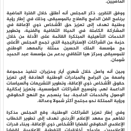
الماضيين.
ووفق التقرير، ذكر اﻟﻤﺠﻠﺲ أنه أطلق خلال الفترة الماضية
ﺑﺮﻧﺎﻣﺞ اﻟﻔﻦ اﻟﺪاﻣﺞ واﻟﻌﻼج ﺑﺎﻟﻤﻮﺳﻴﻘﻰ، وذلك ﻓﻲ إﻃﺎر رؤﻳﺔ
وﻃﻨﻴﺔ ﺗﻬﺪف إﻟﻰ ﺗﻌﺰﻳﺰ ﺣﻖ اﻷﺷﺨﺎص ذوي اﻹﻋﺎﻗﺔ ﻓﻲ
اﻟﻤﺸﺎرﻛﺔ اﻟﻜﺎﻣﻠﺔ ﻓﻲ اﻟﺤﻴﺎة اﻟﺜﻘﺎﻓﻴﺔ واﻟﻔﻨﻴﺔ، وﺗﻄﻮﻳﺮ
اﻟﺨﺪﻣﺎت اﻟﺘﺄﻫﻴﻠﻴﺔ اﻟﻤﺒﺘﻜﺮة اﻟﻘﺎﺋﻤﺔ ﻋﻠﻰ اﻷدﻟﺔ ﻣﻦ ﺧﻼل
ﺣﺰﻣﺔ ﻣﻦ اﻟﺸﺮاﻛﺎت الإﺳﺘﺮاﺗﻴﺠﻴﺔ اﻟﺘﻲ ﺗﺠﻤﻊ اﻟﻤﺠﻠﺲ اﻷﻋﻠﻰ
ﻣﻊ ﻣﺆﺳﺴﺔ اﻟﻤﻠﻚ اﻟﺤﺴﻴﻦ ﻣﻤﺜﻠﺔ ﺑﺎﻟﻤﻌﻬﺪ اﻟﻮﻃﻨﻲ
ﻟﻠﻤﻮﺳﻴﻘﻰ وﻣﺮﻛﺰ ﻫﻴﺎ اﻟﺜﻘﺎﻓﻲ ﺑﺪﻋﻢ ﻣﻦ ﻣﺆﺳﺴﺔ ﻋﺒﺪ اﻟﺤﻤﻴﺪ
ﺷﻮﻣﺎن.
وبين أنه واﺻﻞ ﺧﻼل ﺷﻬﺮي أﻳﺎر وﺣﺰﻳﺮان، ﺗﻨﻔﻴﺬ ﻣﺠﻤﻮﻋﺔ
واﺳﻌﺔ ﻣﻦ اﻟﺒﺮاﻣﺞ واﻟﻤﺒﺎدرات اﻟﻮﻃﻨﻴﺔ اﻟﻬﺎدﻓﺔ إﻟﻰ ﺗﻌﺰﻳﺰ
ﺣﻘﻮق اﻷﺷﺨﺎص ذوي اﻹﻋﺎﻗﺔ، وﺗﻄﻮﻳﺮ اﻟﺘﺸﺮﻳﻌﺎت واﻟﺴﻴﺎﺳﺎت
اﻟﺪاﻋﻤﺔ ﻟﻬﻢ، وﺗﻮﺳﻴﻊ اﻟﺸﺮاﻛﺎت اﻟﻤﺆﺳﺴﻴﺔ، وﺗﻌﺰﻳﺰ إﻣﻜﺎﻧﻴﺔ
اﻟﻮﺻﻮل واﻟﺨﺪﻣﺎت اﻟﺪاﻣﺠﺔ، ﺑﻤﺎ ﻳﻨﺴﺠﻢ ﻣﻊ اﻟﻨﻬﺞ اﻟﺤﻘﻮﻗﻲ
ورؤﻳﺔ اﻟﻤﻤﻠﻜﺔ ﻧﺤﻮ ﻣﺠﺘﻤﻊ أﻛﺜﺮ ﺷﻤﻮﻻ وﻋﺪاﻟﺔ.
وﻓﻲ إﻃﺎر ﺗﻌﺰﻳﺰ اﻟﺸﺮاﻛﺎت اﻟﻮﻃﻨﻴﺔ، وﻗﻊ اﻟﻤﺠﻠﺲ ﻣﺬﻛﺮة
ﺗﻔﺎﻫﻢ ﻣﻊ ﻣﻌﻬﺪ اﻹﻋﻼم اﻷردﻧﻲ ﺗﻬﺪف إﻟﻰ ﺗﻄﻮﻳﺮ اﻟﺨﻄﺎب
اﻹﻋﻼﻣﻲ اﻟﺤﻘﻮﻗﻲ ﻟﻘﻀﺎﻳﺎ اﻷﺷﺨﺎص ذوي اﻹﻋﺎﻗﺔ، وﺑﻨﺎء ﻗﺪرات
اﻹﻋﻼﻣﻴﻴﻦ، وإدﻣﺎج أﺧﻼﻗﻴﺎت اﻟﺘﻐﻄﻴﺔ اﻹﻋﻼﻣﻴﺔ ﻟﻘﻀﺎﻳﺎ