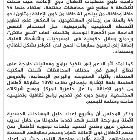
داﻣﺠﺔ تلبي ﻣﺘﻄﻠﺒﺎت اﻷﻃﻔﺎل ذوي اﻹﻋﺎﻗﺔ، حيث شملت
اﻷﻧﺸﻄﺔ 4 ﻣﻮاﻗﻊ ﻓﻲ ﻣﺤﺎﻓﻈﺎت ﻣﺨﺘﻠﻔﺔ، اﺳﺘﻔﺎد ﻣﻨﻬﺎ 94
ﻃﻔﻼ وﻃﻔﻠﺔ، ﻣﻦ ﺑﻴﻨﻬﻢ 41 ﻃﻔﻼ ﻣﻦ ذوي اﻹﻋﺎﻗﺔ ﻳﻤﺜﻠﻮن ﻧﺤﻮ
44 بالمئة ﻣﻦ إﺟﻤﺎﻟﻲ اﻟﻤﺴﺘﻔﻴﺪﻳﻦ، ما اﻧﻌﻜﺲ على ﺗﻄﻮﻳﺮ
اﻷﻧﺸﻄﺔ اﻟﺘﻌﻠﻴﻤﻴﺔ واﻟﺘﺮﻓﻴﻬﻴﺔ، ﻣﺜﻞ اﺳﺘﺨﺪام اﻟﻘﺼﺺ
اﻟﺪاﻣﺠﺔ ﻋﺒﺮ اﻷﺟﻬﺰة اﻟﻠﻮﺣﻴﺔ، وﺗﻜﻴﻴﻒ أﻟﻌﺎب "ﺗﻴﻠﻲ ﻣﺎﺗﺶ"،
وإدﻣﺎج رﺳﺎﺋﻞ ﺣﻘﻮﻗﻴﺔ ﻓﻲ اﻟﻤﺴﺮﺣﻴﺎت واﻷﻧﺸﻄﺔ اﻟﻔﻨﻴﺔ،
إﺿﺎﻓﺔ إﻟﻰ ﺗﺮﺳﻴﺦ ﻣﻤﺎرﺳﺎت اﻟﺪﻣﺞ ﻟﺪى اﻟﻜﻮادر ﺑﺸﻜﻞ ﺗﻠﻘﺎﺋﻲ
وﻣﺴﺘﺪام.
ﻛﻤﺎ اﻣﺘﺪ أﺛﺮ اﻟﺪﻋﻢ إﻟﻰ ﺗﻨﻔﻴﺬ ﺑﺮاﻣﺞ وﻓﻌﺎﻟﻴﺎت داﻣﺠﺔ ﻋﻠﻰ
ﻧﻄﺎق أوﺳﻊ ﻓﻲ ﻣﺨﺘﻠﻒ اﻟﻤﺤﺎﻓﻈﺎت، ﺷﻤﻠﺖ اﻟﻤﻜﺘﺒﺔ
اﻟﻤﺘﻨﻘﻠﺔ، واﻷﻳﺎم اﻟﻤﻔﺘﻮﺣﺔ، واﻟﺒﺮاﻣﺞ اﻟﺮﻣﻀﺎﻧﻴﺔ، واﻟﻌﺮوض
اﻟﻌﻠﻤﻴﺔ ﺑﻠﻐﺔ اﻹﺷﺎرة، ﺑﺈﺟﻤﺎﻟﻲ ﻳﻘﺎرب 1090 ﻣﺸﺎرﻛﺔ ﻷﻃﻔﺎل
ﻣﻦ ذوي اﻹﻋﺎﻗﺔ، ما ﻋﺰز ﺟﺎﻫﺰﻳﺔ اﻟﻤﺮﻛﺰ، ووﺳﻊ ﺷﺮاﻛﺎﺗﻪ
اﻟﻤﺠﺘﻤﻌﻴﺔ، ورﺳﺦ دوره ﻓﻲ ﺗﻘﺪﻳﻢ ﺑﺮاﻣﺞ ﺛﻘﺎﻓﻴﺔ وﺗﻌﻠﻴﻤﻴﺔ
ﺷﺎﻣﻠﺔ وﻣﺘﺎﺣﺔ ﻟﻠﺠﻤﻴﻊ.
وذكر المجلس أن ﻣﺸﺮوع إﻋﺪاد دﻟﻴﻞ اﻟﻤﺴﺎﺣﺎت اﻟﺠﺴﺪﻳﺔ
اﻵﻣﻨﺔ وﻣﻮاﺟﻬﺔ اﻟﺘﻨﻤﺮ شهد ﺗﻘﺪﻣﺎ ﻣﻠﺤﻮﻇﺎ من خلال تدريب
وتمكين فريق وطني لتنفيذ جلسات توعوية للأطفال بمن
فيهم الأطفال ذوي الإعاقة لتعزيز وعيهم بحقوقهم الجسدية
ومساحاتهم الآمنة وآليات مواجهة التنمر، حيث ﺗﻢ إﻋﺪاد