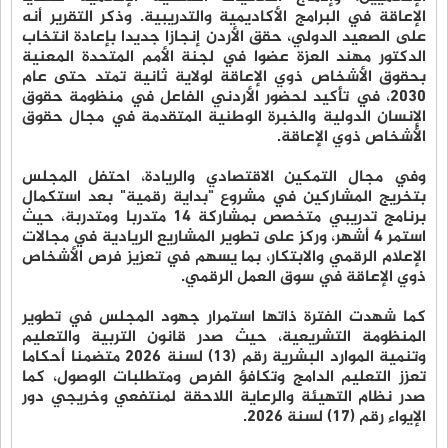
اﻹﻋﺎﻗﺔ ﻓﻲ اﻟﺒﺮاﻣﺞ اﻷﻛﺎدﻳﻤﻴﺔ واﻟﺘﺪرﻳﺒﻴﺔ. وذكر التقرير أنه
ﻋﻠﻰ اﻟﺼﻌﻴﺪ اﻟﺪوﻟﻲ، ﺣﻘﻖ اﻷردن إﻧﺠﺎزا ﺟﺪﻳﺪا ﺑﺈﻋﺎدة اﻧﺘﺨﺎب
اﻟﺪﻛﺘﻮر ﻣﻬﻨﺪ اﻟﻌﺰة ﻋﻀﻮا ﻓﻲ ﻟﺠﻨﺔ اﻷﻣﻢ اﻟﻤﺘﺤﺪة اﻟﻤﻌﻨﻴﺔ
ﺑﺤﻘﻮق اﻷﺷﺨﺎص ذوي اﻹﻋﺎﻗﺔ ﻟﻮﻻﻳﺔ ﺛﺎﻧﻴﺔ ﺗﻤﺘﺪ ﺣﺘﻰ ﻋﺎم
2030، ﻓﻲ ﺗﺄﻛﻴﺪ ﻟﺤﻀﻮر اﻷردﻧﻲ اﻟﻔﺎﻋﻞ ﻓﻲ ﻣﻨﻈﻮﻣﺔ ﺣﻘﻮق
اﻹﻧﺴﺎن اﻟﺪوﻟﻴﺔ واﻟﺨﺒﺮة اﻟﻮﻃﻨﻴﺔ اﻟﻤﺘﻘﺪﻣﺔ ﻓﻲ ﻣﺠﺎل ﺣﻘﻮق
اﻷﺷﺨﺎص ذوي اﻹﻋﺎﻗﺔ.
وﻓﻲ ﻣﺠﺎل اﻟﺘﻤﻜﻴﻦ اﻻﻗﺘﺼﺎدي واﻟﺮﻳﺎدة، اﺣﺘﻔﻞ اﻟﻤﺠﻠﺲ
ﺑﺘﺨﺮﻳﺞ اﻟﻤﺸﺎرﻛﻴﻦ ﻓﻲ ﻣﺸﺮوع "ﺑﺪاﻳﺔ رﻗﻤﻴﺔ" ﺑﻌﺪ اﺳﺘﻜﻤﺎل
ﺑﺮﻧﺎﻣﺞ ﺗﺪرﻳﺒﻲ ﻣﺘﺨﺼﺺ بمشاركة 14 متدربا ومتدربة، حيث
اﺳﺘﻤﺮ 4 أﺷﻬﺮ، ورﻛﺰ ﻋﻠﻰ ﺗﻄﻮﻳﺮ اﻟﻤﺸﺎرﻳﻊ اﻟﺮﻳﺎدﻳﺔ ﻓﻲ ﻣﺠﺎﻻت
اﻹﻋﻼم اﻟﺮﻗﻤﻲ واﻻﺑﺘﻜﺎر، ﺑﻤﺎ ﻳﺴﻬﻢ ﻓﻲ ﺗﻌﺰﻳﺰ ﻓﺮص اﻷﺷﺨﺎص
ذوي اﻹﻋﺎﻗﺔ ﻓﻲ ﺳﻮق اﻟﻌﻤﻞ اﻟﺮﻗﻤﻲ.
كما ﺷﻬﺪت اﻟﻔﺘﺮة ذاﺗﻬﺎ اﺳﺘﻤﺮار ﺟﻬﻮد اﻟﻤﺠﻠﺲ ﻓﻲ ﺗﻄﻮﻳﺮ
اﻟﻤﻨﻈﻮﻣﺔ اﻟﺘﺸﺮﻳﻌﻴﺔ، ﺣﻴﺚ ﺻﺪر ﻗﺎﻧﻮن اﻟﺘﺮﺑﻴﺔ واﻟﺘﻌﻠﻴﻢ
وﺗﻨﻤﻴﺔ اﻟﻤﻮارد اﻟﺒﺸﺮﻳﺔ رﻗﻢ (13) ﻟﺴﻨﺔ 2026 ﻣﺘﻀﻤﻨﺎ أﺣﻜﺎﻣﺎ
ﺗﻌﺰز اﻟﺘﻌﻠﻴﻢ اﻟﺪاﻣﺞ وﺗﻜﺎﻓﺆ اﻟﻔﺮص وﻣﺘﻄﻠﺒﺎت اﻟﻮﺻﻮل، ﻛﻤﺎ
ﺻﺪر ﻧﻈﺎم اﻟﺘﻬﻴﺌﺔ واﻟﺮﻋﺎﻳﺔ اﻟﻼﺣﻘﺔ ﻟﻤﻨﺘﻔﻌﻲ وﺧﺮﻳﺠﻲ دور
اﻹﻳﻮاء رﻗﻢ (17) ﻟﺴﻨﺔ 2026.