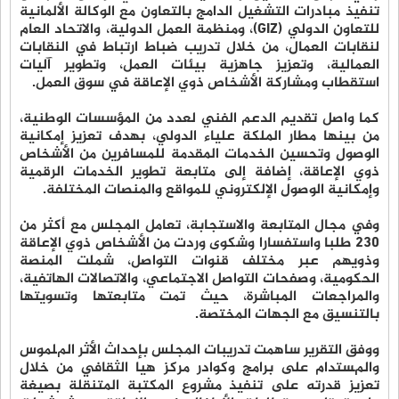
ﺗﻨﻔﻴﺬ ﻣﺒﺎدرات اﻟﺘﺸﻐﻴﻞ اﻟﺪاﻣﺞ ﺑﺎﻟﺘﻌﺎون ﻣﻊ اﻟﻮﻛﺎﻟﺔ اﻷﻟﻤﺎﻧﻴﺔ
ﻟﻠﺘﻌﺎون اﻟﺪوﻟﻲ (GIZ)، وﻣﻨﻈﻤﺔ اﻟﻌﻤﻞ اﻟﺪوﻟﻴﺔ، واﻻﺗﺤﺎد اﻟﻌﺎم
ﻟﻨﻘﺎﺑﺎت اﻟﻌﻤﺎل، ﻣﻦ ﺧﻼل ﺗﺪرﻳﺐ ﺿﺒﺎط ارﺗﺒﺎط ﻓﻲ اﻟﻨﻘﺎﺑﺎت
اﻟﻌﻤﺎﻟﻴﺔ، وﺗﻌﺰﻳﺰ ﺟﺎﻫﺰﻳﺔ ﺑﻴﺌﺎت اﻟﻌﻤﻞ، وﺗﻄﻮﻳﺮ آﻟﻴﺎت
اﺳﺘﻘﻄﺎب وﻣﺸﺎرﻛﺔ اﻷﺷﺨﺎص ذوي اﻹﻋﺎﻗﺔ ﻓﻲ ﺳﻮق اﻟﻌﻤﻞ.
كما واﺻﻞ ﺗﻘﺪﻳﻢ اﻟﺪﻋﻢ اﻟﻔﻨﻲ ﻟﻌﺪد ﻣﻦ اﻟﻤﺆﺳﺴﺎت اﻟﻮﻃﻨﻴﺔ،
ﻣﻦ ﺑﻴﻨﻬﺎ ﻣﻄﺎر اﻟﻤﻠﻜﺔ ﻋﻠﻴﺎء اﻟﺪوﻟﻲ، ﺑﻬﺪف ﺗﻌﺰﻳﺰ إﻣﻜﺎﻧﻴﺔ
اﻟﻮﺻﻮل وﺗﺤﺴﻴﻦ اﻟﺨﺪﻣﺎت اﻟﻤﻘﺪﻣﺔ ﻟﻠﻤﺴﺎﻓﺮﻳﻦ ﻣﻦ اﻷﺷﺨﺎص
ذوي اﻹﻋﺎﻗﺔ، إﺿﺎﻓﺔ إﻟﻰ ﻣﺘﺎﺑﻌﺔ ﺗﻄﻮﻳﺮ اﻟﺨﺪﻣﺎت اﻟﺮﻗﻤﻴﺔ
وإﻣﻜﺎﻧﻴﺔ اﻟﻮﺻﻮل اﻹﻟﻜﺘﺮوﻧﻲ ﻟﻠﻤﻮاﻗﻊ واﻟﻤﻨﺼﺎت اﻟﻤﺨﺘﻠﻔﺔ.
وﻓﻲ ﻣﺠﺎل اﻟﻤﺘﺎﺑﻌﺔ واﻻﺳﺘﺠﺎﺑﺔ، ﺗﻌﺎﻣﻞ اﻟﻤﺠﻠﺲ ﻣﻊ أﻛﺜﺮ ﻣﻦ
230 ﻃﻠﺒﺎ واﺳﺘﻔﺴﺎرا وﺷﻜﻮى وردت ﻣﻦ اﻷﺷﺨﺎص ذوي اﻹﻋﺎﻗﺔ
وذوﻳﻬﻢ ﻋﺒﺮ ﻣﺨﺘﻠﻒ ﻗﻨﻮات اﻟﺘﻮاﺻﻞ، ﺷﻤﻠﺖ اﻟﻤﻨﺼﺔ
اﻟﺤﻜﻮﻣﻴﺔ، وﺻﻔﺤﺎت اﻟﺘﻮاﺻﻞ اﻻﺟﺘﻤﺎﻋﻲ، واﻻﺗﺼﺎﻻت اﻟﻬﺎﺗﻔﻴﺔ،
واﻟﻤﺮاﺟﻌﺎت اﻟﻤﺒﺎﺷﺮة، ﺣﻴﺚ ﺗﻤﺖ ﻣﺘﺎﺑﻌﺘﻬﺎ وﺗﺴﻮﻳﺘﻬﺎ
ﺑﺎﻟﺘﻨﺴﻴﻖ ﻣﻊ اﻟﺠﻬﺎت اﻟﻤﺨﺘﺼﺔ.
ووفق التقرير ساهمت ﺗﺪرﻳﺒﺎت اﻟﻤﺠﻠﺲ بإﺣﺪاث الأﺛﺮ المﻠﻤﻮس
والمﺴﺘﺪام ﻋﻠﻰ ﺑﺮاﻣﺞ وﻛﻮادر ﻣﺮﻛﺰ ﻫﻴﺎ اﻟﺜﻘﺎﻓﻲ ﻣﻦ ﺧﻼل
ﺗﻌﺰﻳﺰ ﻗﺪرﺗﻪ ﻋﻠﻰ ﺗﻨﻔﻴﺬ ﻣﺸﺮوع اﻟﻤﻜﺘﺒﺔ اﻟﻤﺘﻨﻘﻠﺔ ﺑﺼﻴﻐﺔ