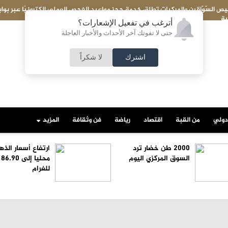
حص العملي إلكترونيًا عبر بوابتها
2000 طن خضار ترد السوق المركزي اليوم
أترغب في تفعيل الإشعارات؟
حتى لا تفوتك آخر الأحداث والأخبار العاجلة
اشترك
لا شكراً
دولي
من القبة
اقتصاد
رياضة
فن وثقافة
المزيد
2000 طن خضار ترد
ارتفاع أسعار الذ
السوق المركزي اليوم
مح
للغرام