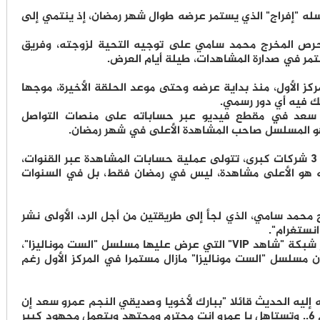
له "إفراج" الذي يستمر عرضه طوال شهر رمضان، إذ ينتمي إلى
حرص المخرج محمد سامي على توجيه التحية لزوجته، وفريق
مر في صدارة المشاهدات، طيلة أيام العرض.
ز الأول، منذ بداية عرضه وحتى موعد الحلقة الأخيرة، موجها
ك فيه أي دور رسمي.
سعد في مقطع فيديو عبر حساباته على منصات التواصل
هو المسلسل صاحب المشاهدة الأعلى في شهر رمضان.
وكشف عمرو سعد عن امتلاكه لمستندات من 3 شركات كبرى، تتولى عملية حسابات المشاهدة عبر القنوات،
ه هو الأعلى مشاهدة، ليس في رمضان فقط، بل في السنوات
محمد سامي، الذي لجأ إلى طريقتين من أجل الرد، الأولى نشر
نستغرام".
ويظهر في الصورة ترتيب الأعلى مشاهدة عبر شبكة "شاهد VIP" التي عرض عليها مسلسل "الست موناليزا"،
مسلسل "الست موناليزا" مازال مستمرا في المركز الأول رغم
إليه الحديث قائلا "ببارك لأخويا وصديقي النجم عمرو سعد إن
مسلسله في ال Top Ten.. ويحتل المرتبة رقم 6.. وتستاهل يا عمرو انت محترم ومجتهد وبتعمل مجهود كبير