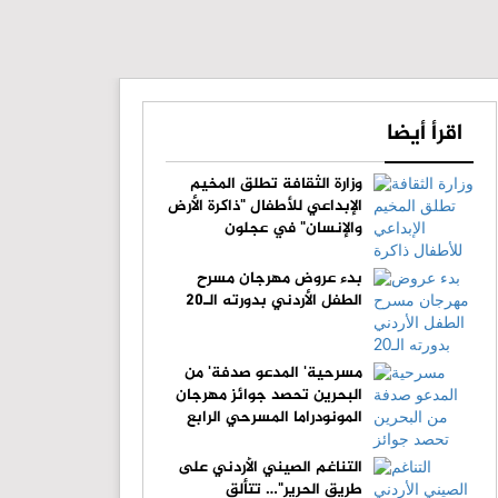
اقرأ أيضا
وزارة الثقافة تطلق المخيم
الإبداعي للأطفال "ذاكرة الأرض
والإنسان" في عجلون
بدء عروض مهرجان مسرح
الطفل الأردني بدورته الـ20
مسرحية' المدعو صدفة' من
البحرين تحصد جوائز مهرجان
المونودراما المسرحي الرابع
التناغم الصيني الأردني على
طريق الحرير"… تتألق