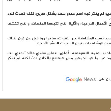
ديو لم يذكر فيه اسم عمرو سعد بشكل صريح، لكنه تحدث للرد
الأعمال الدرامية، والآلية التي تتبعها المنصات، والتي تكشف
ديد نسب المشاهدة عبر القنوات، ساخرا مما قيل عن كون هناك
ة المشاهدات طوال السنوات العشر الأخيرة.
حب القيمة التسويقية الأعلى، ليعلق سامي قائلا "يعني انت
 عز.. ما هو الجمهور مش هيقتنع بالكلام ده"، لكنه لم يذكر
لأردن على