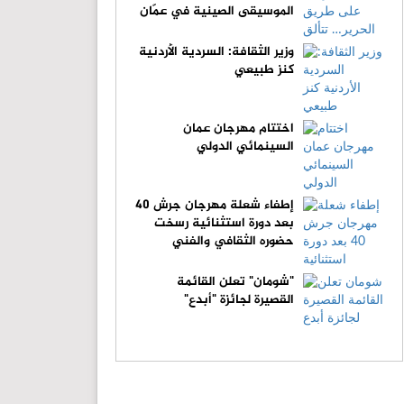
الموسيقى الصينية في عمّان
وزير الثقافة: السردية الأردنية
كنز طبيعي
اختتام مهرجان عمان
السينمائي الدولي
إطفاء شعلة مهرجان جرش 40
بعد دورة استثنائية رسخت
حضوره الثقافي والفني
"شومان" تعلن القائمة
القصيرة لجائزة "أبدع"