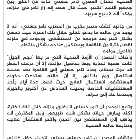
الصحية للفنان المصري تامر حسني حالة من القلق بين
جمهور النجم الكبير، حيث قال سعد إنه زار تامر في منزله،
مؤكداً أنه لا يبرح سريره.
من جانبه كشف مصدر مقرب من المطرب تامر حسني، أنه لا
يوجد في حالته ما يدعو للقلق خلال تلك الفترة، حيث تحسن
بشكل كبير بعد خروجه من المستشفى، ووجوده في منزله
لقضاء فترة من النقاهة ويستكمل علاجه بشكل منتظم.
تفاصيل مؤلمة
وأضاف المصدر أن الأزمة الصحية التي مر بها "نجم الجيل"
كانت صعبة للغاية وبها تفاصيل مؤلمة، إلا أن مرحلة الخطر
قد مرت بسلام، وعاد تامر حسني إلى القاهرة بعد عملية
استئصال ورم بالكلى، إلا أن حالته استدعت دخوله
المستشفى لاستكمال العلاج، حيث قضى عدة أيام بأحد
المستشفيات الخاصة بمدينة السادس من أكتوبر بالجيزة،
وبعدها عاد إلى منزله.
وتابع المصدر أن تامر حسني لا يفارق منزله خلال تلك الفترة،
لكنه يمارس حياته بشكل شبه طبيعي، ومن المفترض أنه
يذهب إلى المستشفى بين الحين والآخر لاستكمال علاجه
ومتابعة حالته الصحية.
وكشف المصدر أن تامر حسني يستعد لإحياء حفل غنائي