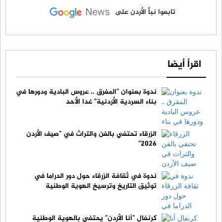
تابعوا نبأ الأردن على
اقرأ أيضا
ندوة بعنوان "المفرق .. عروس البادية ودورها في
بناء السردية الأردنية" غدا الأحد
الزرقاء تحتفي بالفن والتراث في "صيف الأردن
2026"
ندوة في ثقافة الزرقاء حول دور الدراما في
توثيق التاريخ وترسيخ الهوية الوطنية
كرنفال "أنا الأردن" يحتفي بالهوية الوطنية