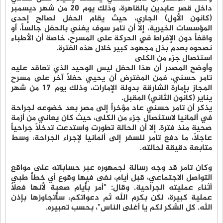
داخل قصر عابدين بالقاهرة، وذلك يوم 20 من شهر ديسمبر
(كانون الأول) الجاري، حيث يقام الحفل لصالح إحدى
المؤسسات الخيرية، إلا أن تامر سوف يغني بالحفل جالساً، أو
واقفاً دون الإفراط في الحركة على المسرح، خاصة أن الأطباء
نصحوه بعدم بذل مجهود كبير خلال هذه الفترة.
استئصال جزء من الكلى
وأوضح المصدر أن هذا الحفل ليس الوحيد الذي تعاقد عليه
تامر حسني، فمن المفترض أن يحيي حفلاً آخر على مسرح
المجاز بإمارة الشارقة بدولة الإمارات، وذلك يوم 17 من شهر
يناير (كانون الثاني) المقبل.
يذكر أن تامر حسني عاد مؤخراً إلى مصر بعد خضوعه لجراحة
في ألمانيا لاستئصال جزء من الكلى، حيث كان يعاني من أزمة
صحية منذ فترة. إلا أن الحالة تطورت واستدعت تدخلاً جراحياً
عاجلاً، ما دفع تامر للسفر إلى ألمانيا لإجراء الجراحة، وسط
متابعة دقيقة لحالته.
وكان تامر قد وجه رسالة لجمهوره عبر حساباته على مواقع
التواصل الاجتماعي، قبل أيام، نفى فيها وقوع أي خطأ طبي
أثناء عمليته الجراحية. وقال: "أمر بأيام صعبة لأنها فعلاً
عملية كبيرة، لكن بكرم الله ثم دعواتكم، سأتجاوزها بإذن
الله. كل الشكر لكم يا أغلى الناس"، بحسب تعبيره.