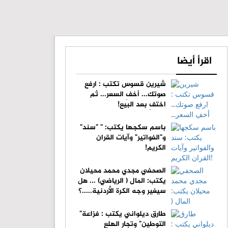
اقرأ أيضا
شيرين قسوس تكتب : ارفع
صوتك... أخفِ السعر... ثم
اختفِ بعد البيع!
باسم سكجها يكتب: " "سند"
و"الفواتير" وآيات القران
الكريم!
الصحفي مجدي محمد محيلان
يكتب: المال ( الرياضي) ... هل
سيغير وجه الكرة الأردنية.....؟
طارق ديلواني يكتب : فزاعة"
التوطين" وتجار الهلع