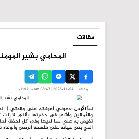
مقالات
المحامي بشير المومني
مقالات
am 08:47 | 2025-11-04 - الثلاثاء
نبأ الأردن -
دعوني أعرفكم على والدتي ( الحا
والثمانين وأشعر في حضرتها بأنني لا زلت 
تفيض به علي مما لديها وفي كل لحظة أحاول
الذي بنى حياته على فلسفة الرضى والوفاء فب