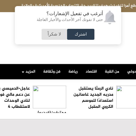
تحبط تهريب شحنة ضخمة إلى مصر..ماذا بداخلها؟
أترغب في تفعيل الإشعارات؟
حتى لا تفوتك آخر الأحداث والأخبار العاجلة
اشترك
لا شكراً
دولي
من القبة
اقتصاد
رياضة
فن وثقافة
المزيد
نادي الرمثا يستقبل
عاجل-الدميسي ي
مدربه الجديد غاسانين
عن دعم مالي فو
استعدادًا للموسم
لنادي الوحدات
الكروي المقبل
لاستقطاب 4
محترفين(فيديو)