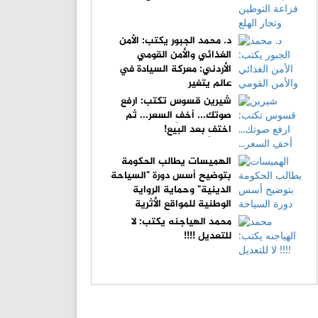
د. محمد الجبور يكتب: الأمن
الغذائي والأمن القومي
الأردني: معركة السيادة في
عالم يتغير
شيرين قسوس تكتب: ارفع
صوتك... أخفِ السعر... ثم
اختفِ بعد البيع!
الهميسات يطالب الحكومة
بتوضيح أسس دورة "السياحة
الدينية" وحماية الرواية
الوطنية للمواقع الأثرية
محمد الهياجنه يكتب: لا
للتعديل !!!!