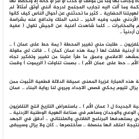
اة وجالت بها وما من موقف او حدث او أمر او حالة إلا وتحفظ لها
كمة وما آلت اليه تجارب المجتمع لدرجة أنني أوثق أمثالاً لم
ويتنا الحضارية .. كثير ما تحدثني عن أحوال الناس كيف كانوا
 الأردني طيب وفيه الخير .. تحب الملك وتدافع عنه بشراسة
م والمخابرات .. كلما شاهدت أغنية عن الجيش تقول ( عفية
دنياً ..
تلفزيون .. طلبت مني تغيير المحطة ( يمة حط على عمان ) ..
أردنية فقلت لها ( يمة هذه عمان كمان ) .. قالت لي مقولة
شهد الاعلامي وعمق ما طرأ علينا من تغيير وتفكير تجاه
م .. حط على عمان الأم ) .. بصمت تناولت ( الريموت ) وقمت
ة هذه العبارة غزيرة المعنى عميقة الدلالة قطعية الثبوت ممن
يزال لليوم يحكي قصص الاجداد ويروي لنا رواية البناء .. عمان
ة الجديدة ل ( عمان الأم ) .. باستعراض التاريخ انتج التلفزيون
لوعي والوجدان وساهم في صناعة الهوية الوطنية الاردنية ..
ي يستهدفها البرنامج الفلاني والعلنتاني .. أدقق في الجهد
نتيجة اعتقد انها منصفة .. سأختصرها .. كان ولا يزال وسيبقى