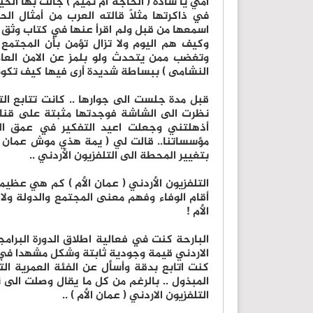
أمي يا سادة ( الحاجة أم تميم ) جالت بها الحي
في ذاكرتها مثلاً قالته العرب من أمثال الح
اسمعها من قبل ولم اقرأ عنها في كتاب وثق له
وكيف هم اليوم ولا تزال تؤمن بأن المجتمع
وتغضب ممن يتحدث ولو بلمز عن الامن العا
النشامى ) ببساطة شديدة أرى فيها كيف تكون أر
قبل مدة جلست الى جوارها .. كانت تتابع ال
نظرت الى الشاشة فوجدتها مثبتة على قناة 
أذهلتني وجعلت اعيد التفكير في عمق الم
مؤسساتنا.. قالت لي ( يمة هذي موش عمان الأ
بتغيير المحطة الى التلفزيون الأردني ..
التلفزيون الأردني ( عمان الأم ) كم هي عظيم
أقام الوفاء وفهم معنى المجتمع والدولة ولا 
الأم !
البارحة كنت في فعالية اطلاق الدورة البرامجي
الاردني قيمة وجودية ثابتة وشكل مشهدا في ا
كنت اتابع بدقة وأسأل عن الفئة العمرية الت
المبذول .. بالرغم من كل ما يقال وصلت الى 
التلفزيون الاردني ( عمان الأم ) ..