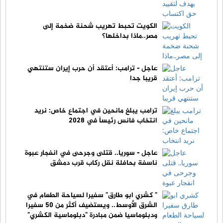
الكويت تحبط تهريب شحنة ضخمة إلى
مصر..ماذا بداخلها؟
عاجل - ترامب: أعتقد أن حرب إيران ستنتهي
قريبا جدا
ترامب يبلغ مانحين في اجتماع خاص: نريد
انتخاب فانس رئيساً في 2028
عاجل - سوريا.. قتلى وجرحى في انفجار عبوة
ناسفة بحافلة نقل ركاب قرب دمشق
" كشري ابو طارق" سفيرا لسياحة الطعام في
الشرق الأوسط.. ويستضيف أكثر من 50 سفيرا
ودبلوماسيا ضمن مبادرة "دبلوماسية الكشري"