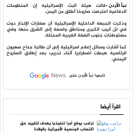
نبأ الأردن -
قالت هيئة البث الإسرائيلية إن المنظومات
الدفاعية اعترضت صاروخا أطلق من اليمن.
وذكرت الجبهة الداخلية الإسرائيلية أن صفارات الإنذار دوت
في تل أبيب الكبرى ومناطق واسعة إلى الشرق منها، وفي
مستوطنات جنوب الضفة الغربية المحتلة.
كما أشارت وسائل إعلام اسرائيلية إلى أن طائرة جناح صهيون
الرئاسية هبطت اضطراريا أثناء تدريب بعد إطلاق الصاروخ
اليمني.
تابعوا نبأ الأردن على
اقرأ أيضا
ترامب يوقع أمرا تنفيذيا يهدف لتقييد حق
اكتساب الجنسية الأميركية بالولادة