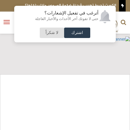
يركية
الكويت تحبط تهريب شحنة ضخمة إلى مصر..ماذا بداخلها؟
ا
أترغب في تفعيل الإشعارات؟
الناشر و رئيس التحرير
حتى لا تفوتك آخر الأحداث والأخبار العاجلة
النسخة الكاملة
فتح
نشأت الحلبي
القائمة
اشترك
لا شكراً