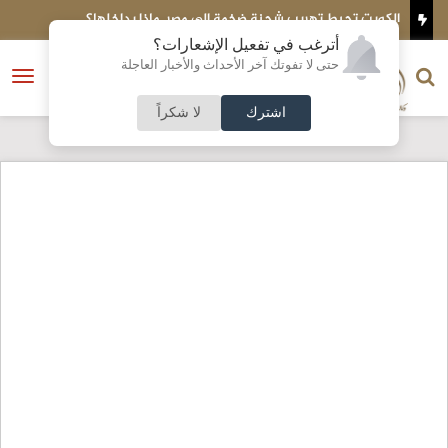
يركية
الكويت تحبط تهريب شحنة ضخمة إلى مصر..ماذا بداخلها؟
ا
أترغب في تفعيل الإشعارات؟
الناشر و رئيس التحرير
حتى لا تفوتك آخر الأحداث والأخبار العاجلة
النسخة الكاملة
فتح
نشأت الحلبي
القائمة
اشترك
لا شكراً