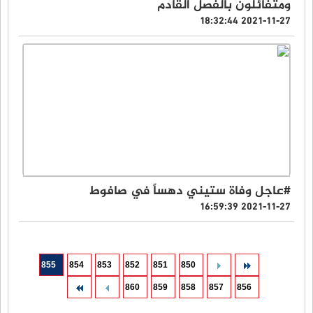
ومتفائلون بالفصل القادم
2021-11-27 18:32:44
#عاجل وفاة ستيني دهساً في صافوط
2021-11-27 16:59:39
855
854
853
852
851
850
860
859
858
857
856