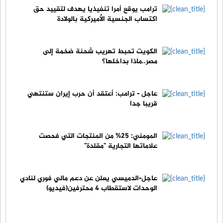
ترامب يوقع أمرا تنفيذيا يهدف لتقييد حق
اكتساب الجنسية الأميركية بالولادة
الكويت تحبط تهريب شحنة ضخمة إلى
مصر..ماذا بداخلها؟
عاجل - ترامب: أعتقد أن حرب إيران ستنتهي
قريبا جدا
المومني: 25% من المنتجات التي فحصت
علاماتها التجارية "مقلدة"
عاجل-الدميسي يعلن عن دعم مالي فوري لنادي
الوحدات لاستقطاب 4 محترفين(فيديو)