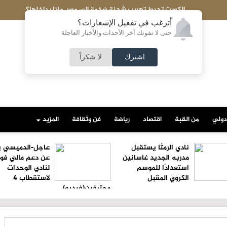
تحبط تهريب شحنة ضخمة إلى مصر..ماذا بداخلها؟
أترغب في تفعيل الإشعارات؟
حتى لا تفوتك آخر الأحداث والأخبار العاجلة
اشترك
لا شكراً
دولي
من القبة
اقتصاد
رياضة
فن وثقافة
المزيد
نادي الرمثا يستقبل
عاجل-الدميسي ي
مدربه الجديد غاسانين
عن دعم مالي فو
استعدادًا للموسم
لنادي الوحدات
الكروي المقبل
لاستقطاب 4
محترفين(فيديو)