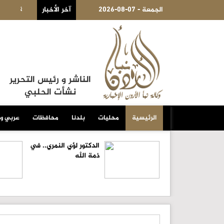
2026-08-07 - الجمعة
هدف لتقييد حق اكتساب الجنسية الأميركية بالولادة
آخر الأخبار
الكويت 
الناشر و رئيس التحرير
نشأت الحلبي
الرئيسية
محليات
بلدنا
محافظات
عربي و
الدكتور لؤي النمري.. في
ذمة الله