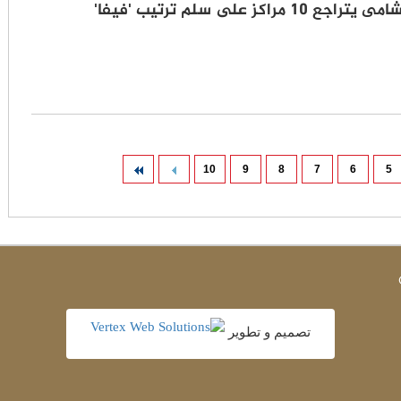
1 مراكز على سلم ترتيب 'فيفا'
10
9
8
7
6
5
تصميم و تطوير