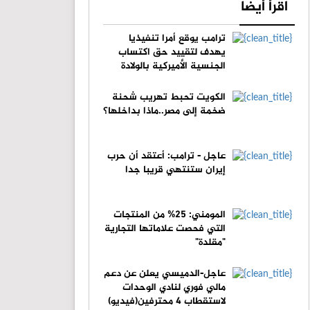
اقرأ أيضا
ترامب يوقع أمرا تنفيذيا
يهدف لتقييد حق اكتساب
الجنسية الأميركية بالولادة
الكويت تحبط تهريب شحنة
ضخمة إلى مصر..ماذا بداخلها؟
عاجل - ترامب: أعتقد أن حرب
إيران ستنتهي قريبا جدا
المومني: 25% من المنتجات
التي فحصت علاماتها التجارية
"مقلدة"
عاجل-الدميسي يعلن عن دعم
مالي فوري لنادي الوحدات
لاستقطاب 4 محترفين(فيديو)