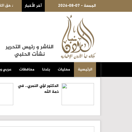
2026-08-07 - الجمعة
هدف لتقييد حق اكتساب الجنسية الأميركية بالولادة
آخر الأخبار
الكويت 
الناشر و رئيس التحرير
نشأت الحلبي
الرئيسية
محليات
بلدنا
محافظات
عربي و
الدكتور لؤي النمري.. في
ذمة الله