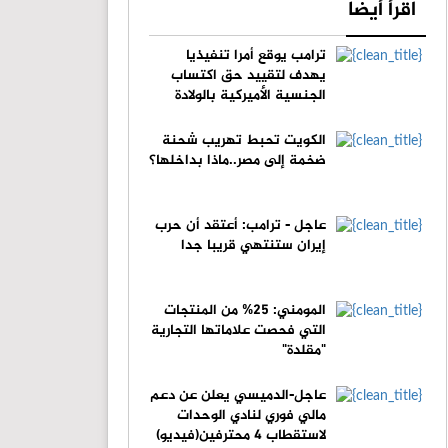
اقرأ أيضا
ترامب يوقع أمرا تنفيذيا
يهدف لتقييد حق اكتساب
الجنسية الأميركية بالولادة
الكويت تحبط تهريب شحنة
ضخمة إلى مصر..ماذا بداخلها؟
عاجل - ترامب: أعتقد أن حرب
إيران ستنتهي قريبا جدا
المومني: 25% من المنتجات
التي فحصت علاماتها التجارية
"مقلدة"
عاجل-الدميسي يعلن عن دعم
مالي فوري لنادي الوحدات
لاستقطاب 4 محترفين(فيديو)