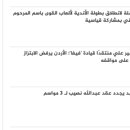
لة لانطلاق بطولة الأندية لألعاب القوى باسم المرحوم
ني بمشاركة قياسية
ير علي منتقدًا قيادة 'فيفا': الأردن يرفض الابتزاز
 على مواقفه
يجدد عقد عبدالله نصيب لـ 3 مواسم