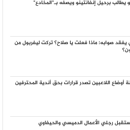
يطالب برحيل إنفانتينو ويصفه بـ"المخادع"
 يفقد صوابه: ماذا فعلت يا صلاح؟ تركت ليفربول من
ون؟
ة أوضاع اللاعبين تصدر قرارات بحق أندية المحترفين
ستقبل رجلي الأعمال الدميسي والحيفاوي