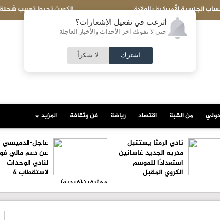
تحبط تهريب شحنة ضخمة إلى مصر..ماذا بداخلها؟
أترغب في تفعيل الإشعارات؟
حتى لا تفوتك آخر الأحداث والأخبار العاجلة
اشترك
لا شكراً
دولي
من القبة
اقتصاد
رياضة
فن وثقافة
المزيد
نادي الرمثا يستقبل
عاجل-الدميسي ي
مدربه الجديد غاسانين
عن دعم مالي فو
استعدادًا للموسم
لنادي الوحدات
الكروي المقبل
لاستقطاب 4
محترفين(فيديو)