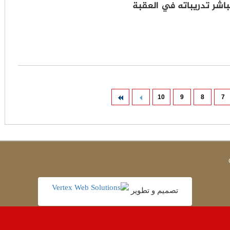
اشر تدريباته في العقبة
10
9
8
7
تصميم و تطوير