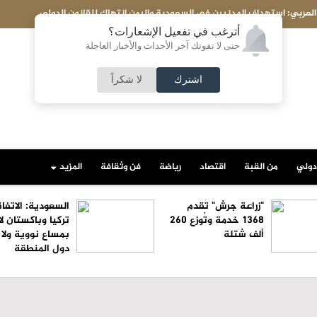
ن الدولي
"زراعة جرش" تُقدم 1368 خدمة وتُوزع 260 ألف شتلة
أترغب في تفعيل الإشعارات؟
حتى لا تفوتك آخر الأحداث والأخبار العاجلة
اشترك
لا شكراً
دولي
من القبة
اقتصاد
رياضة
فن وثقافة
المزيد
"زراعة جرش" تُقدم
السعودية: الاتفا
1368 خدمة وتُوزع 260
تركيا وباكستان لا
ألف شتلة
بمساع نووية ولا
دول المنطقة