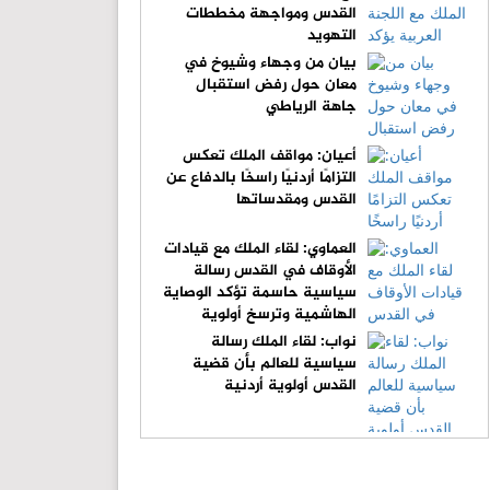
القدس ومواجهة مخططات
التهويد
بيان من وجهاء وشيوخ في
معان حول رفض استقبال
جاهة الرياطي
أعيان: مواقف الملك تعكس
التزامًا أردنيًا راسخًا بالدفاع عن
القدس ومقدساتها
العماوي: لقاء الملك مع قيادات
الأوقاف في القدس رسالة
سياسية حاسمة تؤكد الوصاية
الهاشمية وترسخ أولوية
الدفاع عن المقدسات
نواب: لقاء الملك رسالة
سياسية للعالم بأن قضية
القدس أولوية أردنية