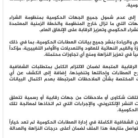
ومية.
 إلى عدم شمول جميع الجهات الحكومية بمنظومة الشراء
ات التي ما تزال خارج المنظومة والخطة الزمنية المعتمدة
راء الحكومي وتعزيز الرقابة على الإنفاق العام.
مي والريادة بنشر جميع بيانات العطاءات الحكومية، بما في ذلك
ة والقيم النهائية للعقود والتعديلات والأوامر التغييرية، مؤكداً
اً في تعزيز النزاهة ومنع أي تجاوزات محتملة.
لرقابية المتبعة لضمان الالتزام الكامل بمتطلبات الشفافية
ح العطاءات وإحالتها وتنفيذها، إضافة إلى الكشف عن أي
 المختصة بشأن الملاحظات المرتبطة بعدم اكتمال البيانات
 تلقت شكاوى أو ملاحظات من جهات رقابية أو رسمية تتعلق
ت النشر الإلكتروني، والإجراءات التي تم اتخاذها لمعالجة تلك
الحكومية.
أن الشفافية الكاملة في إدارة العطاءات الحكومية لم تعد خياراً
 ستواصل متابعة هذا الملف لضمان أعلى درجات النزاهة والعدالة