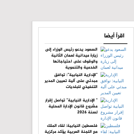
اقرأ أيضا
السعود يدعو رئيس الوزراء إلى
زيارة ميدانية لعمان الثانية
والوقوف على احتياجاتها
الخدمية والتنموية
"الإدارية النيابية": توافق
مبدئي على آلية تعيين المدير
التنفيذي للبلديات
" الإدارية النيابية" تواصل إقرار
مشروع قانون الإدارة المحلية
لسنة 2026
فلسطين النيابية: لقاء الملك
مع اللجنة العربية يؤكد مركزية