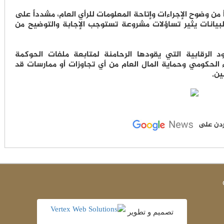
من وضوح الإجراءات وإتاحة المعلومات للرأي العام، مشدداً على
بيانات يثير تساؤلات مشروعة تستوجب الإجابة والتوضيح من
د الرقابية التي يقودها الرحامنة لمتابعة ملفات الحوكمة
ء الحكومي وحماية المال العام من أي تجاوزات أو ممارسات قد
ين.
لأردن على
تصميم و تطوير