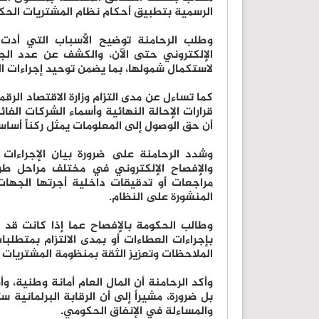
الرسمية بتطبيق أحكام نظام المشتريات الحك
وطلب الرحامنة توضيح الأسباب التي أدت
الإلكتروني حتى الآن، والكشف عن عدد الجه
لاستكمال شمولها، بما يضمن توحيد إجراءات الش
كما تساءل عن مدى التزام وزارة الاقتصاد الرق
قرارات الإحالة النهائية وأسماء الشركات الفائز
أن حق الوصول إلى المعلومات يمثل ركناً أساسي
وشدد الرحامنة على ضرورة بيان الإجراءات ا
والإفصاح الإلكتروني في مختلف مراحل طر
مراجعات أو تدقيقات داخلية أجرتها الجهات
المنشورة على النظام.
وطالب الحكومة بالإفصاح عما إذا كانت قد
بإجراءات العطاءات أو بمدى الالتزام بمتطلبا
الملاحظات وتعزيز الثقة بمنظومة المشتريات 
وأكد الرحامنة أن المال العام أمانة وطنية، و
بل ضرورة، مشيراً إلى أن الرقابة البرلمانية
والمساءلة في الإنفاق الحكومي.