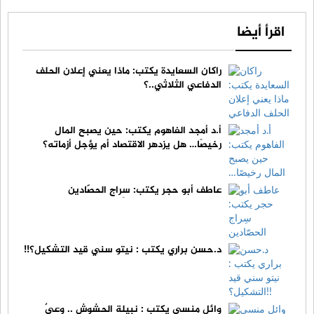
اقرأ أيضا
راكان السعايدة يكتب: ماذا يعني إعلان الحلف
الدفاعي الثلاثي..؟
أ.د أمجد الفاهوم يكتب: حين يصبح المال
رخيصًا… هل يزدهر الاقتصاد أم يؤجل أزماته؟
عاطف أبو حجر يكتب: سِراج الحصّادين
د.حسن براري يكتب : نيتو سني قيد التشكيل؟!!
وائل منسي يكتب : نبيلة الحشوش .. وعيٌ