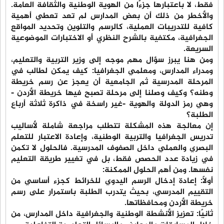
فقط، لا باعتبارها جزءًا من الهوية الوطنية والثقافة العامة.
والأخطر من ذلك أن بعض المدارس لم تعد تعطي أهمية
كافية للتدريبات العملية، كالرسم والتلوين وتحديد المواقع
الجغرافية، مكتفية بالشرح النظري أو الاختبارات الموضوعية
السريعة.
ومن هنا يبرز سؤال مهم موجه إلى وزير التربية والتعليم،
ومدراء المدارس، ومعلمي الجغرافيا: كيف يمكن لطالب في
المرحلة المدرسية ثم الجامعية أن يعجز عن رسم خريطة
وطنه؟ وكيف وصلنا إلى مرحلة تصبح فيها خريطة الأردن -
وهي رمز الدولة والهوية -غير راسخة في ذاكرة ثلاثة أرباع
الطلبة؟
إن معالجة هذه المشكلة تتطلب مراجعة شاملة لأساليب
تدريس الجغرافيا والتربية الوطنية، وإعادة الاعتبار للتعلم
البصري والعملي داخل الصفوف المدرسية. فالحلول لا تكمن
في زيادة عدد الحصص فقط، بل في تغيير طريقة التعليم
نفسها. ومن أهم الحلول الممكنة:
أولًا: إعادة إدخال الرسم اليدوي للخرائط كجزء أساسي من
التقييم المدرسي، بحيث يتدرب الطلبة باستمرار على رسم
خريطة الأردن ومحافظاتها.
ثانيًا: تعزيز الأنشطة الوطنية والجغرافية داخل المدارس، من