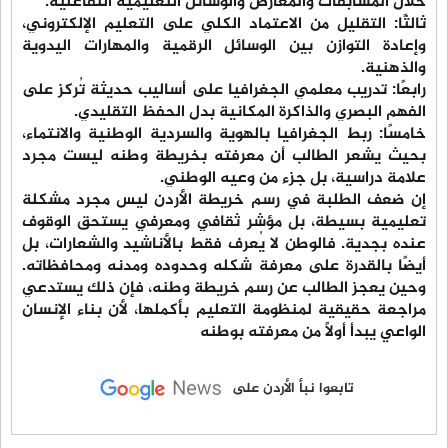
خلال المسابقات والمعارض والوسائل التعليمية التفاعلية.
ثالثًا: التقليل من الاعتماد الكلي على التعليم الإلكتروني،
وإعادة التوازن بين الوسائل الرقمية والمهارات اليدوية
والذهنية.
رابعًا: تدريب معلمي الجغرافيا على أساليب حديثة تُركز على
الفهم البصري والذاكرة المكانية بدل الحفظ التقليدي.
خامسًا: ربط الجغرافيا بالهوية والسردية الوطنية والانتماء،
بحيث يشعر الطالب أن معرفته بخريطة وطنه ليست مجرد
علامة دراسية، بل جزء من وعيه الوطني.
إن ضعف الطلبة في رسم خريطة الأردن ليس مجرد مشكلة
تعليمية بسيطة، بل مؤشر ثقافي ومعرفي يستحق الوقوف
عنده بجدية. فالوطن لا يُعرف فقط بالأناشيد والشعارات، بل
أيضًا بالقدرة على معرفة شكله وحدوده ومدنه ومحافظاته.
وحين يعجز الطالب عن رسم خريطة وطنه، فإن ذلك يستدعي
مراجعة حقيقية لمنظومة التعليم بأكملها، لأن بناء الإنسان
الواعي يبدأ أولًا من معرفته بوطنه
تابعوا نبأ الأردن على