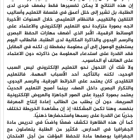
إن هذه النتائج لا يمكن تفسيرها فقط بضعف فردي لدى
الطلبة، بل تشير إلى خلل أعمق في فلسفة التعليم وأساليب
التلقين والتقييم. فالنظام التعليمي خلال السنوات الأخيرة
اتجه بصورة متزايدة نحو التعليم الإلكتروني والاعتماد على
الوسائط الرقمية، الأمر الذي أضعف مهارات الحفظ البصري
والرسم اليدوي والذاكرة المكانية لدى الطلبة. فالطالب اليوم
يستطيع الوصول إلى أي معلومة بضغطة زر، لكنه في المقابل
فقد القدرة على استدعاء المعلومة من ذاكرته دون الاعتماد
على الهاتف أو الحاسوب.
ولا شك أن التحول نحو التعليم الإلكتروني ليس السبب
الوحيد، لكنه بالتأكيد أحد الأسباب المهمة. فالتعليم
التقليدي كان يعتمد على الخرائط الورقية، والرسم اليدوي،
والتكرار البصري داخل الصف، بينما أصبح التعليم الحديث
يعتمد بصورة كبيرة على الصور الجاهزة والعروض الإلكترونية
السريعة، دون أن يُطلب من الطالب إعادة إنتاج المعرفة
بنفسه. وهنا تكمن المشكلة؛ إذ إن مشاهدة الخريطة تختلف
جذريًا عن القدرة على رسمها واستحضارها ذهنيًا.
كما أن هذه الظاهرة تكشف ضعفًا واضحًا في تدريس مادة
الجغرافيا في المدارس. فكثير من الطلبة يتعاملون مع
الجغرافيا بوصفها مادة للحفظ المؤقت من أجل الامتحان