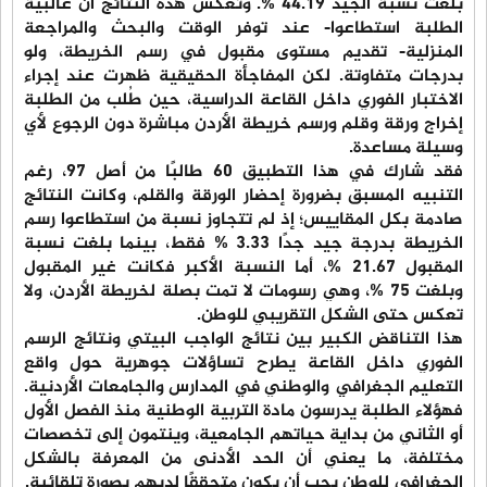
بلغت نسبة الجيد 44.19 %. وتعكس هذه النتائج أن غالبية
الطلبة استطاعوا- عند توفر الوقت والبحث والمراجعة
المنزلية- تقديم مستوى مقبول في رسم الخريطة، ولو
بدرجات متفاوتة. لكن المفاجأة الحقيقية ظهرت عند إجراء
الاختبار الفوري داخل القاعة الدراسية، حين طُلب من الطلبة
إخراج ورقة وقلم ورسم خريطة الأردن مباشرة دون الرجوع لأي
وسيلة مساعدة.
فقد شارك في هذا التطبيق 60 طالبًا من أصل 97، رغم
التنبيه المسبق بضرورة إحضار الورقة والقلم، وكانت النتائج
صادمة بكل المقاييس؛ إذ لم تتجاوز نسبة من استطاعوا رسم
الخريطة بدرجة جيد جدًا 3.33 % فقط، بينما بلغت نسبة
المقبول 21.67 %، أما النسبة الأكبر فكانت غير المقبول
وبلغت 75 %، وهي رسومات لا تمت بصلة لخريطة الأردن، ولا
تعكس حتى الشكل التقريبي للوطن.
هذا التناقض الكبير بين نتائج الواجب البيتي ونتائج الرسم
الفوري داخل القاعة يطرح تساؤلات جوهرية حول واقع
التعليم الجغرافي والوطني في المدارس والجامعات الأردنية.
فهؤلاء الطلبة يدرسون مادة التربية الوطنية منذ الفصل الأول
أو الثاني من بداية حياتهم الجامعية، وينتمون إلى تخصصات
مختلفة، ما يعني أن الحد الأدنى من المعرفة بالشكل
الجغرافي للوطن يجب أن يكون متحققًا لديهم بصورة تلقائية.