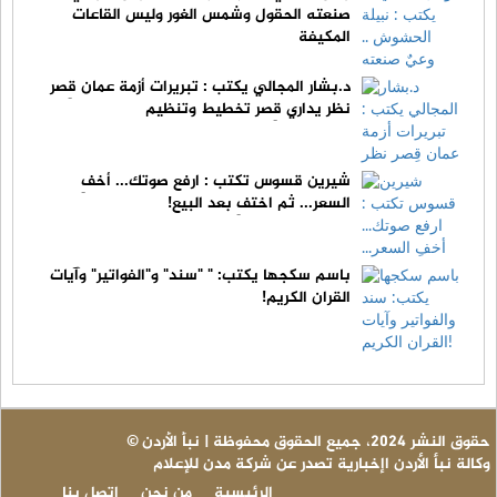
صنعته الحقول وشمس الغور وليس القاعات
المكيفة
د.بشار المجالي يكتب : تبريرات أزمة عمان قِصر
نظر يداري قِصر تخطيط وتنظيم
شيرين قسوس تكتب : ارفع صوتك... أخفِ
السعر... ثم اختفِ بعد البيع!
باسم سكجها يكتب: " "سند" و"الفواتير" وآيات
القران الكريم!
© حقوق النشر 2024، جميع الحقوق محفوظة | نبأ الأردن
وكالة نبأ الأردن اإخبارية تصدر عن شركة مدن للإعلام
الرئيسية
من نحن
اتصل بنا