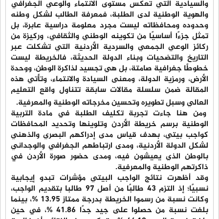
والسيادية التي تعكس مستوى الانتماء والوعي الجغرافي
والهوية الوطنية لدى الطلبة، فمعرفة الطالب لشكل وطنه
وحدوده ومحافظاته ليست مجرد معلومة دراسية عابرة، بل
تمثل جزءًا أساسيًا من تكوينه الوطني والثقافي، وركيزة من
ركائز الوعي الجمعي والسردية الأردنية التي تشكلت عبر
التاريخ والتضحيات وبناء الدولة الحديثة، فالخريطة ليست
خطوطًا جغرافية صامتة، بل هي تجسيد لذاكرة الوطن، ووحدة
الأرض، ورمزية الدولة، ومعنى السيادة والانتماء، وتأتي هذه
المقالة ضمن سلسلة مقالات سابقة تتناول واقع التعليم
العالي وسبل تطويره وتحسين مخرجاته الوطنية والمعرفية.
ومن هنا جاءت تجربة تكليف الطلبة في مادة التربية
الوطنية برسم خريطة الأردن وتلوينها وتحديد المحافظات
كواجب بيتي، بهدف قياس مدى إدراكهم البصري والذهني
لشكل الدولة الأردنية، ومدى ارتباطهم الجغرافي والوجداني
بالوطن الذي يعيشون فيه، ومدى حضور صورة الأردن في
ذاكرتهم الوطنية والمعرفية.
وقد أظهرت نتائج الواجب البيتي مؤشرات تبدو إيجابية
نسبيًا؛ إذ التزم 43 طالبًا من أصل 97 طالبا بتقديم الواجب،
وكانت نسبة من رسموا الخريطة بدرجة ممتاز 13.95 %، بينما
بلغت نسبة من حصلوا على جيد جدًا 41.86 %، في حين