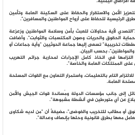
 الأراضي اليمنية.
زيز الأمن والاستقرار والحفاظ على السكينة العامة وتأمين
لطرق الرئيسية للحفاظ على أرواح المواطنين والمسافرين".
ـ"التصدي لأية محاولات للعبث بأمن وسلامة المواطنين وزعزعة
 بحماية الحقوق والحريات وصون المكتسبات والثوابت". وأضافت
مخططات تخريبية" تسعى إليها جماعة الحوثيين "وأية جماعات أو
المواطنين"، بحسب البيان.
 التزامها في اتخاذ كامل الإجراءات لمحاربة جرائم التهريب
 على الممتلكات العامة والخاصة".
للالتزام التام بالتعليمات، واستمرار التعاون مع القوات المسلحة
لمصلحة العامة.
قبائل إلى جانب مؤسسات الدولة ومُساندة قوات الجيش والأمن
لإبلاغ عن أي متورطين في أنشطة مشبوهة".
قوق أو مطالب للتخريب والفوضى"، مضيفةً أن "من لديه شكاوى
تعامل معها بطرق قانونية وحلها بإنصاف وعدالة".