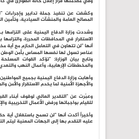
وفي مقدمتها قرار إعلان حالة الطوارئ في كافة
وكشفت عن تنفيذ جملة تدابير وإجراءات "لتع
المصالح العامة والمنشآت السيادية، وتأمين ا
وشددت وزارة الدفاع اليمنية على التزامها ب
الاستقرار في المحافظات المحررة، والتزامها
أنها "لن تتهاون في التعامل الحازم مع أية 
عناصر تسول لها نفسها المساس بأمن الوطن و
وتابع بيان الوزارة: "تؤكد القوات المسلحة
والمخططات الإرهابية، وأعمال النهب والتعدي
وأهابت وزارة الدفاع اليمنية بجميع المواطنين 
والأجهزة الأمنية لما يخدم الاستقرار والأمن وا
وعبّرت عن "التقدير العالي لوقوف أبناء ال
للقيام بواجباتها ورفض الأعمال التخريبية وا
وأخيراً أكدت أنها "لن تسمح باستغلال أية ح
عليه التقدم بها إلى الجهات المعنية ليتم ال