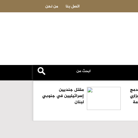
عة عمّان تكسر حاجز 4 مليارات دينار في 7 أشهر
اتصل بنا
من نحن
دمج
مقتل جنديين
زاري
إسرائيليين في جنوبي
مة
لبنان