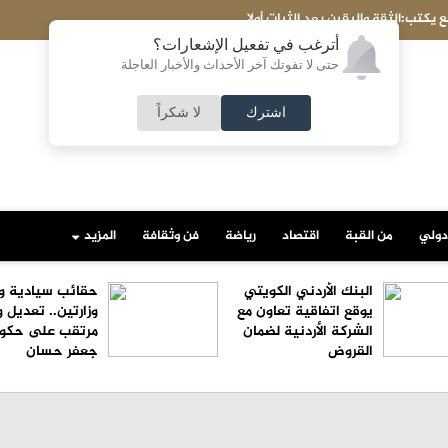
ليقين بعد الثبات أولا
صادرات صنا
أترغب في تفعيل الإشعارات؟
حتى لا تفوتك آخر الأحداث والأخبار العاجلة
اشترك
لا شكراً
دولي
من القبة
اقتصاد
رياضة
فن وثقافة
المزيد
البنك الأردني الكويتي
حقائب سيادية و
يوقع اتفاقية تعاون مع
وزارتين.. تعديل و
الشركة الأردنية لضمان
مرتقب على حكو
القروض
جعفر حسان