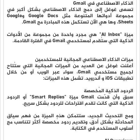
الذكاء الاصطناعي في Gmail
تسعى غوغل إلى دمج الذكاء الاصطناعي بشكل أكبر في
مجموعة أدواتها المتنوعة مثل Google Docs وGoogle
Sheets، وها هي الآن تستكمل هذه المبادرة مع Gmail.
ميزة "AI Inbox" هي مجرد واحدة من مجموعة من الأدوات
الذكية التي ستُقدم لمستخدمي Gmail في الفترة القادمة.
ميزات الذكاء الاصطناعي المجانية للمستخدمين
أعلنت غوغل عن العديد من الميزات المجانية التي ستُتاح
لجميع مستخدمي Gmail، سواء عبر الويب أو من خلال
تطبيقات iOS و أندرويد. تشمل هذه الميزات:
الردود الذكية المُخصصة
سبق وأن قدّمت Gmail ميزة "Smart Replies" أو الردود
الذكية التي كانت تقدم اقتراحات للردود بشكل سريع.
ومع التحديث الجديد، ستتمكن هذه الميزة من فهم سياق
المحادثة بشكل أدق، وتقديم ردود مُخصصة أكثر تتناسب مع
أسلوب المستخدم في الكتابة.