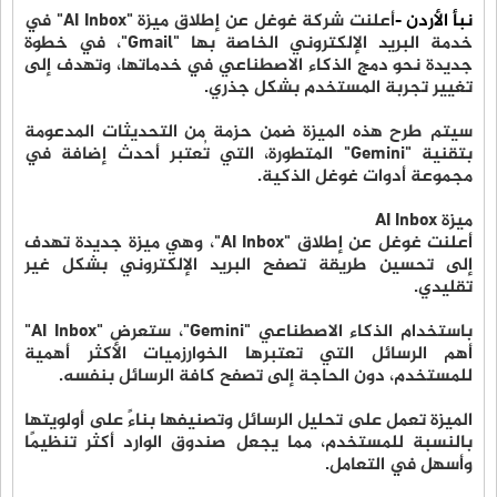
نبأ الأردن -
أعلنت شركة غوغل عن إطلاق ميزة "AI Inbox" في
خدمة البريد الإلكتروني الخاصة بها "Gmail"، في خطوة
جديدة نحو دمج الذكاء الاصطناعي في خدماتها، وتهدف إلى
تغيير تجربة المستخدم بشكل جذري.
سيتم طرح هذه الميزة ضمن حزمة من التحديثات المدعومة
بتقنية "Gemini" المتطورة، التي تُعتبر أحدث إضافة في
مجموعة أدوات غوغل الذكية.
ميزة AI Inbox
أعلنت غوغل عن إطلاق "AI Inbox"، وهي ميزة جديدة تهدف
إلى تحسين طريقة تصفح البريد الإلكتروني بشكل غير
تقليدي.
باستخدام الذكاء الاصطناعي "Gemini"، ستعرض "AI Inbox"
أهم الرسائل التي تعتبرها الخوارزميات الأكثر أهمية
للمستخدم، دون الحاجة إلى تصفح كافة الرسائل بنفسه.
الميزة تعمل على تحليل الرسائل وتصنيفها بناءً على أولويتها
بالنسبة للمستخدم، مما يجعل صندوق الوارد أكثر تنظيمًا
وأسهل في التعامل.