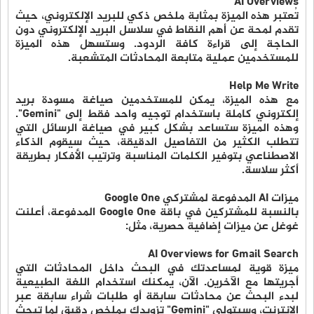
AI Overviews
تُعتبر هذه الميزة بمثابة ملخص ذكي للبريد الإلكتروني، حيث
تقدم لمحة عن أهم النقاط في سلاسل البريد الإلكتروني دون
الحاجة إلى قراءة كافة الردود. وستسهل هذه الميزة
للمستخدمين عملية متابعة المحادثات المتشعبة.
Help Me Write
مع هذه الميزة، يمكن للمستخدمين صياغة مسودة بريد
إلكتروني كاملة باستخدام توجيه واحد فقط إلى "Gemini".
وهذه الميزة ستساعد بشكل كبير في صياغة الرسائل التي
تتطلب الكثير من التفاصيل الدقيقة، حيث سيقوم الذكاء
الاصطناعي بتوفير الكلمات المناسبة وترتيب الأفكار بطريقة
أكثر سلاسة.
ميزات AI المدفوعة لمشتركي Google One
بالنسبة للمشتركين في باقة Google One المدفوعة، أعلنت
غوغل عن ميزات إضافية حصرية، مثل:
AI Overviews for Gmail Search
ميزة قوية لمساعدتك في البحث داخل المحادثات التي
أجريتها مع الآخرين. الآن، يمكنك استخدام اللغة الطبيعية
لبدء البحث عن محادثات سابقة أو طلبات شراء سابقة عبر
الإنترنت، وسيتولى "Gemini" تزويدك بملخص دقيق لما تبحث