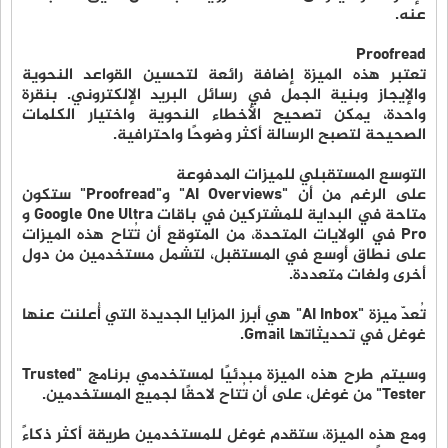
عنه.
Proofread
تعتبر هذه الميزة إضافة رائعة لتحسين القواعد النحوية
والإيجاز وبنية الجمل في رسائل البريد الإلكتروني. بنقرة
واحدة، يمكن تصحيح الأخطاء النحوية واختيار الكلمات
الصحيحة لتصبح الرسالة أكثر وضوحًا واحترافية.
التوسع المستقبلي للميزات المدفوعة
على الرغم من أن "AI Overviews" و"Proofread" ستكون
متاحة في البداية للمشتركين في باقات Google One Ultra و
Pro في الولايات المتحدة، من المتوقع أن تُتاح هذه الميزات
على نطاق أوسع في المستقبل، لتشمل مستخدمين من دول
أخرى ولغات متعددة.
تُعدّ ميزة "AI Inbox" هي أبرز المزايا الجديدة التي أُعلنت عنها
غوغل في تحديثاتها Gmail.
وسيتم طرح هذه الميزة مبدئيًا لمستخدمي برنامج "Trusted
Tester" من غوغل، على أن تُتاح لاحقًا لجميع المستخدمين.
ومع هذه الميزة، ستقدم غوغل للمستخدمين طريقة أكثر ذكاءً