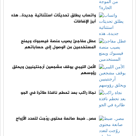
واتساب يطلق تحديثات استثنائية جديدة.. هذه
أبرز الإضافات
عطل مفاجئ يصيب منصة فيسبوك ويمنع
المستخدمين من الوصول إلى حساباتهم
الأمن الليبي يوقف مشجعين أرجنتينيين ويحلق
رؤوسهم
نجاة راكب بعد تحطم نافذة طائرة في الجو
مصر.. ضبط صانعة محتوى روّجت لتعدد الأزواج