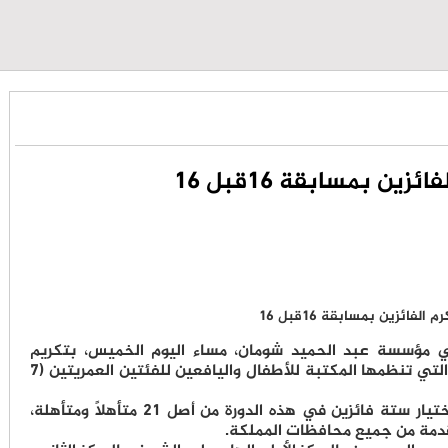
زين بمسابقة 16قبل 16
ي مؤسسة عبد الحميد شومان، مساء اليوم الخميس، بتكريم
الفائزين بمسابقة "16 قبل 16 " للعام 2025، التي تنظمها المكتبة للأطفال واليافعين للفئتين العمريتين (7
ووفق بيان صحفي صادر عن المؤسسة، تم اختيار ستة فائزين في هذه الدورة من أصل 21 متأهلاً ومتأهلة،