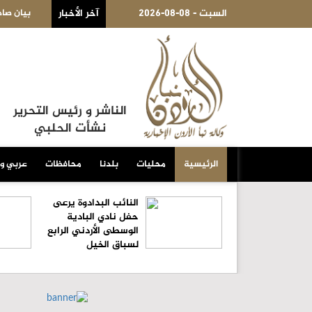
2026-08-08 - السبت
آخر الأخبار
في المحادثات بين إيران وعمان ونتوقع اتفاقا قريبا بشأن مضيق هرمز
بيان صاد
الناشر و رئيس التحرير
نشأت الحلبي
الرئيسية
محليات
بلدنا
محافظات
عربي و
النائب البدادوة يرعى
حفل نادي البادية
الوسطى الأردني الرابع
لسباق الخيل