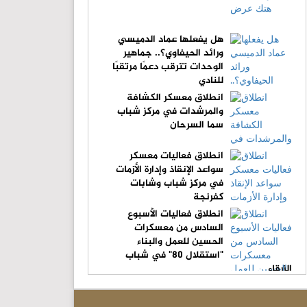
هل يفعلها عماد الدميسي
ورائد الحيفاوي؟.. جماهير
الوحدات تترقب دعمًا مرتقبًا
للنادي
انطلاق معسكر الكشافة
والمرشدات في مركز شباب
سما السرحان
انطلاق فعاليات معسكر
سواعد الإنقاذ وإدارة الأزمات
في مركز شباب وشابات
كفرنجة
انطلاق فعاليات الأسبوع
السادس من معسكرات
الحسين للعمل والبناء
"استقلال 80" في شباب
الزرقاء