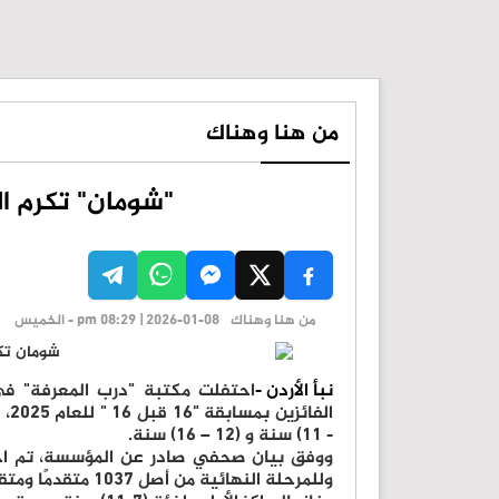
من هنا وهناك
"شومان" تكرم الفائ
من هنا وهناك
pm 08:29 | 2026-01-08 - الخميس
نبأ الأردن -
احتفلت مكتبة "درب المعرفة" ف
- 11) سنة و (12 – 16) سنة.
وللمرحلة النهائية من أصل 1037 متقدمًا ومتقدمة من جميع محافظات المملكة.