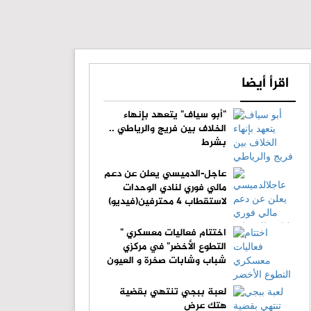
اقرأ أيضا
"أبو سياف" يتعهد بإنهاء
الخلاف بين فريج والرياطي ..
بشرط
عاجل-الدميسي يعلن عن دعم
مالي فوري لنادي الوحدات
لاستقطاب 4 محترفين(فيديو)
اختتام فعاليات معسكري "
التطوع الأخضر" في مركزي
شباب وشابات صخرة و العيون
لعبة ببجي تنتهي بقضية
هتك عرض