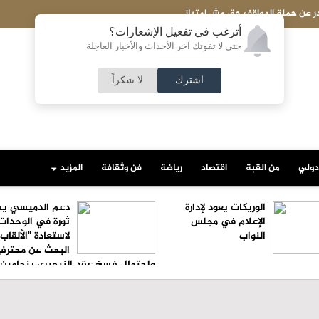
ر عن حملة المواقف حق مش امتياز
أترغب في تفعيل الإشعارات؟
حتى لا تفوتك آخر الأحداث والأخبار العاجلة
اشترك
لا شكراً
دولي
من القبة
اقتصاد
رياضة
فن وثقافة
المزيد
الوريكات يعود لإدارة
دعم الدميسي ي
الإعلام في مجلس
ثورة في الوحدات
النواب
لاستعادة "الألقاب"
البحث عن محترف
واحتمال فسخ عقد النيجيري بنجامين