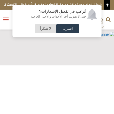
 الجنسية الأميركية
الكويت تحبط تهريب شحنة ضخمة إلى مصر..ماذا بداخلها؟
أترغب في تفعيل الإشعارات؟
الناشر و رئيس التحرير
حتى لا تفوتك آخر الأحداث والأخبار العاجلة
النسخة الكاملة
فتح
نشأت الحلبي
القائمة
اشترك
لا شكراً