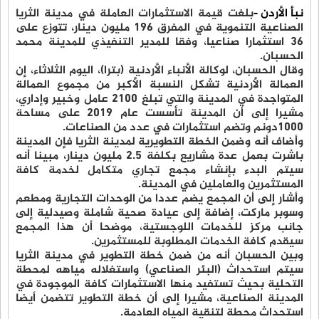
نبأ الأردن -
بلغت قيمة الاستثمارات العاملة في مدينة الثريا
الصناعية التنموية في المفرق 196 مليون دينار، تتوزع على
36 استثمارا صناعيا، وفقا للمدير التنفيذي للمدينة محمد
الحسبان.
وقال الحسبان، لوكالة الأنباء الأردنية (بترا)، اليوم الثلاثاء، إن
العمالة الأردنية تشكل النسبة الأكبر من مجموع العمالة
المتواجدة في المدينة والتي تبلغ 2100 عامل وخبير وإداري،
مشيرا إلى أن المدينة تأسست عام 2019 على مساحة
1000دونم وتضم استثمارات في عدد من الصناعات.
وأضاف أنه وضمن الخطة التطويرية لمدينة الثريا فإن المدينة
باشرت بعمل عدة مشاريع بكلفة 2.5 مليون دينار، مبينا أنه
سيتم البدء بإنشاء مجمع تجاري متكامل لخدمة كافة
المستثمرين والعاملين في المدينة.
وأشار إلى أن المجمع يضم عددا من الوحدات التجارية ومطعم
وسوبر ماركت، إضافة إلى عيادة صحية شاملة وصيدلية إلى
جانب مركز للخدمات اللوجستية، موضحا أن هذا المجمع
سيقدم كافة الخدمات المطلوبة للمستثمرين.
وبين الحسبان أنه من ضمن خطة التطوير في مدينة الثريا
سيتم استحداث (البئر الصناعي) واستغلاله مياهه لمحطة
التحلية بحيث تستفيد منها الاستثمارات كافة الموجودة في
المدينة الصناعية، مشيرا إلى أن خطة التطوير تتضمن أيضا
استحداث محطة لتنقية المياه العادمة.