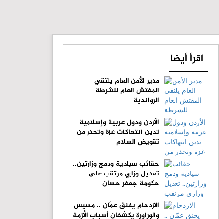
اقرأ أيضا
مدير الأمن العام يلتقي
المفتش العام للشرطة
الرواندية
الأردن ودول عربية وإسلامية
تدين انتهاكات غزة وتحذر من
تقويض السلام
حقائب سيادية ودمج وزارتين..
تعديل وزاري مرتقب على
حكومة جعفر حسان
الازدحام يخنق عمّان .. مسيس
والوراورة يكشفان أسباب الأزمة