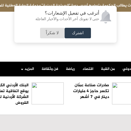
سياحة الدينية" وحماية الرواية الوطنية للمواقع
محمد الهياجنه يكتب: لا للتع
أترغب في تفعيل الإشعارات؟
حتى لا تفوتك آخر الأحداث والأخبار العاجلة
اشترك
لا شكراً
دولي
من القبة
اقتصاد
رياضة
فن وثقافة
المزيد
صادرات صناعة عمّان
البنك الأردني ال
تكسر حاجز 4 مليارات
يوقع اتفاقية تعا
دينار في 7 أشهر
الشركة الأردنية 
القروض