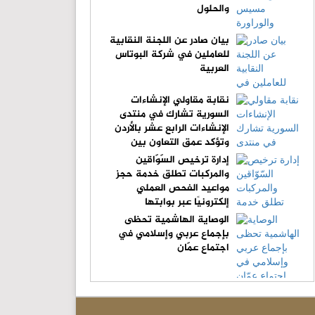
والحلول
بيان صادر عن اللجنة النقابية
للعاملين في شركة البوتاس
العربية
نقابة مقاولي الإنشاءات
السورية تشارك في منتدى
الإنشاءات الرابع عشر بالأردن
وتؤكد عمق التعاون بين
النقابتين
إدارة ترخيص السّوّاقين
والمركبات تطلق خدمة حجز
مواعيد الفحص العملي
إلكترونيًا عبر بوابتها
الإلكترونية
الوصاية الهاشمية تحظى
بإجماع عربي وإسلامي في
اجتماع عمّان