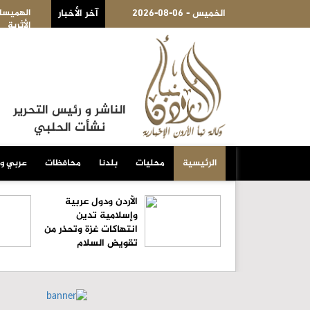
2026-08-06 - الخميس
آخر الأخبار
الهميسات يطالب الحكومة بتوضيح أسس دورة "ال
الأثرية
الناشر و رئيس التحرير
نشأت الحلبي
الرئيسية
محليات
بلدنا
محافظات
عربي و
الأردن ودول عربية
وإسلامية تدين
انتهاكات غزة وتحذر من
تقويض السلام