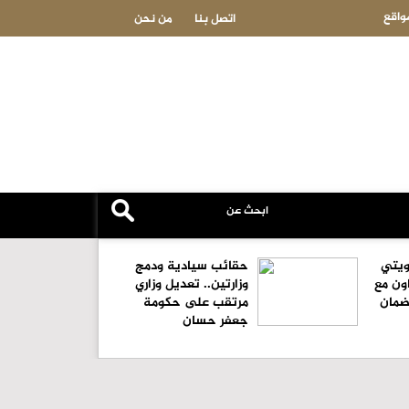
ديل !!!!
د. ذوقان 
اتصل بنا
من نحن
كويتي
حقائب سيادية ودمج
ون مع
وزارتين.. تعديل وزاري
لضمان
مرتقب على حكومة
جعفر حسان