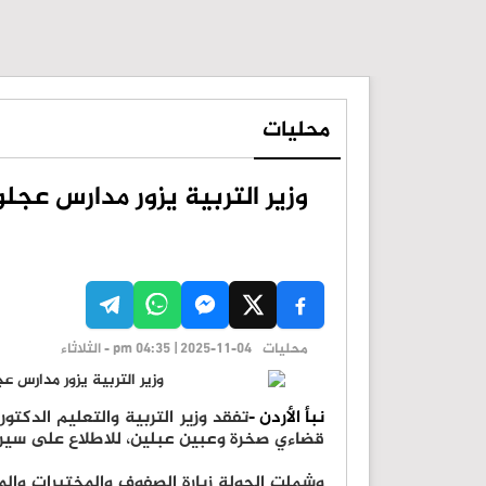
محليات
وزير التربية يزور مدارس عجل
محليات
pm 04:35 | 2025-11-04 - الثلاثاء
نبأ الأردن -
تفقد وزير التربية والتعليم الدكت
قضاءي صخرة وعبين عبلين، للاطلاع على سير ا
وشملت الجولة زيارة الصفوف والمختبرات والم