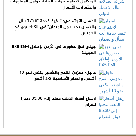
المتكامل لأنظمة حماية البيانات وأمن المعلومات
واستمرارية الأعمال
الضمان الاجتماعي: تنفيذ خدمة "أنت تسأل
والضمان يُجيب من الميدان" في الكرك يوم غدٍ
الخميس
جيلي تعزز حضورها في الأردن بإطلاق EX5 EM-i
الهجينة
عاجل- مخزون القمح والشعير يكفي نحو 10
أشهر.. والسلع الأساسية 2-4 أشهر
ارتفاع أسعار الذهب محليا إلى 85.30 دينارا
للغرام