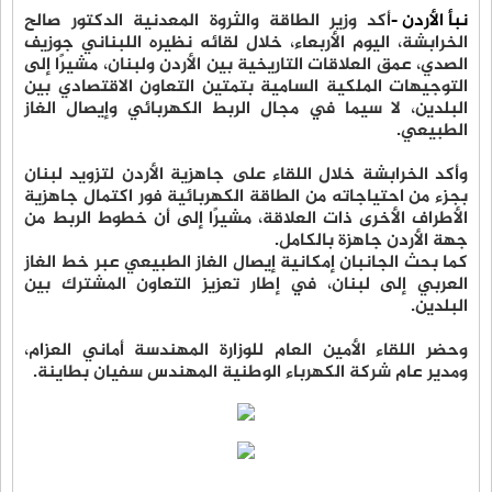
نبأ الأردن -
أكد وزير الطاقة والثروة المعدنية الدكتور صالح
الخرابشة، اليوم الأربعاء، خلال لقائه نظيره اللبناني جوزيف
الصدي، عمق العلاقات التاريخية بين الأردن ولبنان، مشيرًا إلى
التوجيهات الملكية السامية بتمتين التعاون الاقتصادي بين
البلدين، لا سيما في مجال الربط الكهربائي وإيصال الغاز
الطبيعي.
وأكد الخرابشة خلال اللقاء على جاهزية الأردن لتزويد لبنان
بجزء من احتياجاته من الطاقة الكهربائية فور اكتمال جاهزية
الأطراف الأخرى ذات العلاقة، مشيرًا إلى أن خطوط الربط من
جهة الأردن جاهزة بالكامل.
كما بحث الجانبان إمكانية إيصال الغاز الطبيعي عبر خط الغاز
العربي إلى لبنان، في إطار تعزيز التعاون المشترك بين
البلدين.
وحضر اللقاء الأمين العام للوزارة المهندسة أماني العزام،
ومدير عام شركة الكهرباء الوطنية المهندس سفيان بطاينة.