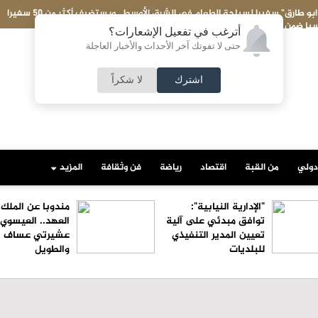
" كشري ابو طارق" سفيرا لسياحة الطعام في الشرق الأوسط.. ويستضيف أكثر من 50 سفيرا
من مبادرة "دبلوماسية الكشري"
أترغب في تفعيل الإشعارات؟
حتى لا تفوتك آخر الأحداث والأخبار العاجلة
اشترك
لا شكراً
دولي
من القبة
اقتصاد
رياضة
فن وثقافة
المزيد
"الإدارية النيابية":
مندوبا عن الملك
توافق مبدئي على آلية
العهد.. العيسوي
تعيين المدير التنفيذي
عشيرتي عساف
للبلديات
والطويل