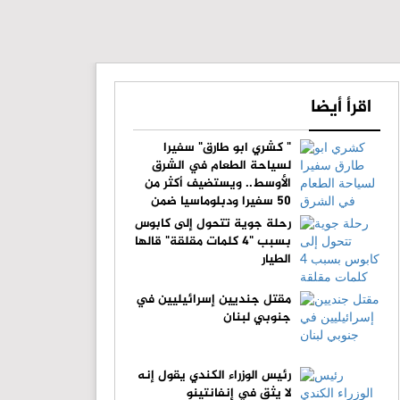
اقرأ أيضا
" كشري ابو طارق" سفيرا
لسياحة الطعام في الشرق
الأوسط.. ويستضيف أكثر من
50 سفيرا ودبلوماسيا ضمن
مبادرة "دبلوماسية الكشري"
رحلة جوية تتحول إلى كابوس
بسبب "4 كلمات مقلقة" قالها
الطيار
مقتل جنديين إسرائيليين في
جنوبي لبنان
رئيس الوزراء الكندي يقول إنه
لا يثق في إنفانتينو