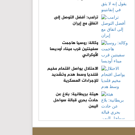
ترامب: أفضل التوصل إلى
اتفاق مع إيران
وكالة: روسيا هاجمت
سفينتين قرب ميناء أوديسا
الأوكراني
الاحتلال يواصل اقتحام مخيم
قلنديا وسط هدم وتشديد
للإجراءات العسكرية
هيئة بريطانية: بلاغ عن
حادث بحري قبالة سواحل
اليمن