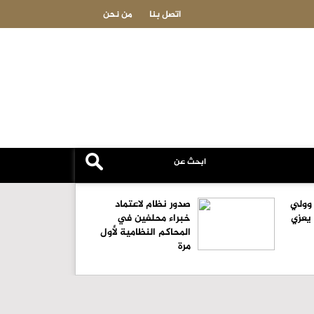
"الإدارية النيابية": توافق مبدئي على آلية تعيين المدير التنفيذي للبلديات
اتصل بنا
من نحن
 وولي
صدور نظام لاعتماد
 يعزي
خبراء محلفين في
المحاكم النظامية لأول
مرة