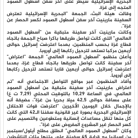
البحرية الإسرائيلية سيطر على آخر سفن أسطول الصمود
المتجه إلى غزة.
وقالت هيئة البث، الجمعة "البحرية الإسرائيلية تعترض
السفينة مارينيت آخر سفن أسطول الصمود لكسر الحصار عن
غزة".
وكانت مارينيت آخر سفينة متبقية من "أسطول الصمود
العالمي" التي كانت تواصل طريقها باكرا صباح الجمعة باتجاه
قطاع غزة بحسب المنظمين، بعدما اعترضت إسرائيل حوالى
أربعين مركبا تستعد لترحيل ركابها إلى أوروبا.
وأعلن منظمو "أسطول الصمود العالمي" الجمعة "اعتراض"
آخر سفينة كانت تواصل طريقها باتجاه قطاع غزة، بعدما
اعترضت إسرائيل حوالى أربعين قاربا تستعد لترحيل ركابها
إلى أوروبا.
وأفاد المنظمون عبر مواقع التواصل الاجتماعي أنه "تم
اعتراض مارينيت، آخر سفينة متبقية من أسطول الصمود
العالمي، في الساعة 10,29 بالتوقيت المحلي (7,29 ت غ)
على مسافة حوالى 42,5 ميلا بحريا من غزة"، مضيفة أنه
بالإجمال خلال اليومين الأخيرين "اعترضت قوات الاحتلال
الإسرائيلي البحرية بصورة غير قانونية سفننا الـ42 التي كانت
كل منها تنقل مساعدات إنسانية ومتطوعين والتصميم على
كسر الحصار غير المشروع المفروض على غزة".
وكان "أسطول الصمود العالمي" انطلق مطلع أيلول/سبتمبر
من إسبانيا مع قرابة 45 سفينة على متنها مئات الناشطين