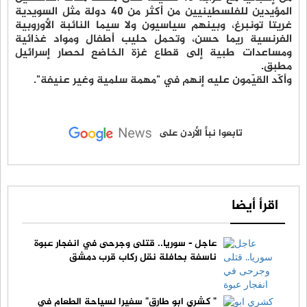
المؤيدين للفلسطينيين من أكثر من 40 دولة مثل السويدية
غريتا تونبرغ، وبينهم سياسيون ولا سيما النائبة الأوروبية
الفرنسية ريما حسن، وتحمل حليب أطفال ومواد غذائية
ومساعدات طبية إلى قطاع غزة الخاضع لحصار إسرائيل
مطبق.
وأكّد القيّمون عليه إنهم في "مهمة سلمية وغير عنيفة".
تابعوا نبأ الأردن على
اقرأ أيضا
عاجل - سوريا.. قتلى وجرحى في انفجار عبوة
ناسفة بحافلة نقل ركاب قرب دمشق
" كشري ابو طارق" سفيرا لسياحة الطعام في