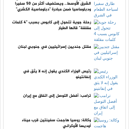
الشرق الأوسط.. ويستضيف أكثر من 50 سفيرا
ودبلوماسيا ضمن مبادرة "دبلوماسية الكشري"
رحلة جوية تتحول إلى كابوس بسبب "4 كلمات
مقلقة" قالها الطيار
مقتل جنديين إسرائيليين في جنوبي لبنان
رئيس الوزراء الكندي يقول إنه لا يثق في
إنفانتينو
ترامب: أفضل التوصل إلى اتفاق مع إيران
وكالة: روسيا هاجمت سفينتين قرب ميناء
أوديسا الأوكراني