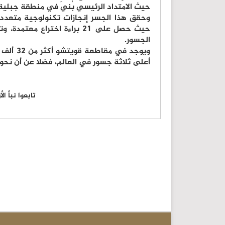
حيث الامتداد الرئيسي بُنِيَ في منطقة جبلية
وحقق هذا الجسر إنجازات تكنولوجية متعددة 
حيث حصل على 21 براءة اختراع 
الجسور.
ويوجد في
أعلى ثلاثة جسور في العالم، فضلا عن أن نح
تابعوا نبأ ا