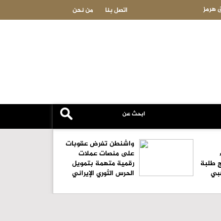
ق هرمز
عاجل-إيطاليا وبريطانيا وسويسرا قد تشارك في آلية التحقق من نزع سلاح 
اتصل بنا
من نحن
واشنطن تفرض عقوبات
على منصات عملات
ج طلبة
رقمية متهمة بتمويل
هبي
الحرس الثوري الإيراني