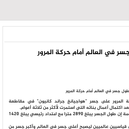
ر في العالم أمام حركة المرور
كة المرور على جسر "هواجيانغ جراند كانيون" في مقاطعة
 اكتمال أعمال بنائه التي استمرت لأكثر من ثلاثة أعوام.
وبحسب وكالة "شينخوا" الصينية، قالت الحكومة إن طول الجسر يبلغ 2890 مترا مع امتداد رئيسي يبلغ 1420
 قياسيين عالميين ليصبح أعلى جسر في العالم وأكبر جسر من