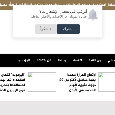
ول أميركي: تقدم في المحادثات بين إيران وعمان ونتوقع اتفاقا قريبا بشأن مضي
أترغب في تفعيل الإشعارات؟
حتى لا تفوتك آخر الأحداث والأخبار العاجلة
اشترك
لا شكراً
دولي
من القبة
اقتصاد
رياضة
فن وثقافة
المزيد
ارتفاع الحرارة مجددا
"اليرموك" تُنهي
بعدة مناطق لأكثر من 40
استعداداتها لبدء
درجة مئوية الأيام
احتفالاتها بتخري
القادمة في الأردن
فوج اليوبيل الذ