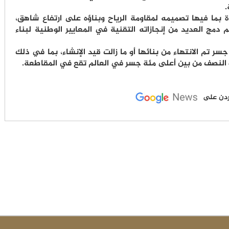
.
بما فيها تصميمه لمقاومة الرياح وبناؤه على ارتفاع شاهق،
معتمدة، وتم دمج العديد من إنجازاته التقنية في المعايير الوطنية لبناء
 مقاطعة قويتشو أكثر من 32 ألف جسر تم الانتهاء من بنائها أو ما زالت قيد الإنشاء، بما في ذلك
و النصف من بين أعلى مئة جسر في العالم تقع في المقاطعة.
لأردن على