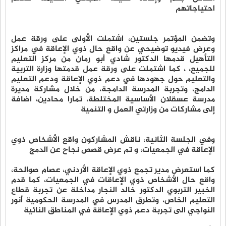
احتياجاتهم
وتضمن المؤتمر جلستين، اشتملت الأولى على ورقة عمل
وعرض فيديو توضيحي عن واقع حال ذوي الإعاقة في مراكز
التأهيل قدمها الدكتور شادي أبو رمان من مركز التعليم
للجميع، ، كما اشتملت على ورقة عمل قدمتها وزارة التربية
والتعليم حول جهودها في دعم ذوي الإعاقة ودعم التعليم
الدامج، وتجربة المدرسة الدامجة، من خلال مشاركة مديرة
مدرسة عسقلان الأساسية المختلطة، تمارا محادين، اضافة
إلى مشاركات من وزارتي العمل و التنمية
وفي الجلسة الثانية، ناقش المشاركون واقع الأشخاص ذوي
الإعاقة في الجمعيات، و تم عرض قصص نجاح عن الدمج
كما استعرض مدير تجمع ذوي الإعاقة الأردني، عصام صوالحة،
واقع حال الأشخاص ذوي الإعاقات في الجمعيات، كما قدم
الخبير التربوي الدكتور خالد النجار مداخلة عن تجربة قطاع
التعليم الخاص، وتطرق المدرس في المدرسة الحكومية أنور
النواجي الى تجربة دعم ذوي الإعاقة في المناطق النائية