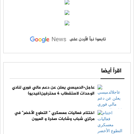
تابعوا نبأ الأردن على
اقرأ أيضا
عاجل-الدميسي يعلن عن دعم مالي فوري لنادي
الوحدات لاستقطاب 4 محترفين(فيديو)
اختتام فعاليات معسكري " التطوع الأخضر" في
مركزي شباب وشابات صخرة و العيون