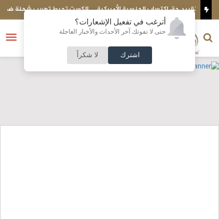
أميركية
الكويت تحبط تهريب شحنة ضخمة إلى مصر..ماذا بداخلها؟
أترغب في تفعيل الإشعارات؟
الناشر و رئيس التحرير
حتى لا تفوتك آخر الأحداث والأخبار العاجلة
النسخة الكاملة
فتح
نشأت الحلبي
القائمة
اشترك
لا شكراً