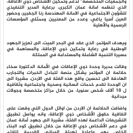
والجمعيات المتخصصة” لدعم وتمكين الأشخاص ذوي الاعاقة،
الذي تنظمه امانة عمان الكبرى، برعاية المدير التنفيذي
للشؤون الاجتماعية في الامانة المهندسة رنا الجغبير، وحضور
العين آسيا ياغي، وعدد من المعنيين وممثلي المؤسسات
الرسمية والأهلية
ويهدف المؤتمر، الذي عقد في البحر الميت، الى تعزيز الجهود
الوطنية في رعاية وتمكين ذوي الإعاقة، والمساهمة في
مسيرة التنمية الشاملة والمستدامة في المملكة
وقالت مديرة وحدة ذوي الإعاقات في الأمانة الدكتورة سخاء
حلالمة ان المؤتمر يشكل منصة لتبادل الخبرات والتجارب
الهادفة الى تحسين واقع هذه الفئة في الاردن، مشيرة الى
ان الوحدة تقدم خدمات انسانية وصحية واجتماعية وثقافية
ل 10 آلاف شخص سنويا، من خلال مراكز متخصصة وجولات
ميدانية
واضافت الحلالمة ان الاردن من اوائل الدول التي وقعت على
اتفاقية حقوق الأشخاص ذوي الإعاقة، وانه يواصل تطبيق
التشريعات الداعمة لهذه الفئة، مشيرة الى جهود أمانة عمان
في دعم الأشخاص ذوي الإعاقة من خلال تطبيق كود البناء
الخاص بهم وإعادة تهيئة المباني القديمة لتلائم