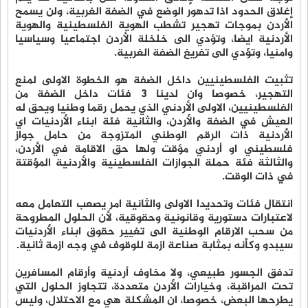
إغلاق الحدود اذا تدهور الوضع في الضفة الغربية، ولن يسمح
الأردن بموجات تهجير تشطب الهوية الفلسطينية والهوية
الأردنية ايضا، وتؤدي الى خلخلة الأردن اجتماعيا وسياسيا
وامنيا، وتؤدي الى تفريغ الضفة الغربية.
تثبيت الفلسطينيين داخل الضفة هو الخطوة الاولى لمنع
التهجير، خصوصا وان لدينا 3 فئات داخل الضفة من
الفلسطينيين، الاولى الأردني الذي يحمل رقما وطنيا ويحق له
العيش في الضفة والأردن، والثانية فئة ابناء الأردنيات اي
الأردنية ذات الرقم الوطني المتزوجة من حامل جواز
فلسطيني او أردني مؤقت ولها حق الاقامة في الأردن،
والثالثة فئة حملة الجوازات الفلسطينية والأردنية المؤقتة
في ذات الوقت.
انتقال فئات وتحديدا الاولى والثانية امر يصعب التعامل معه
لاعتبارات دستورية وقانونية وحقوقية، لأن الحلول المطروحة
من سحب الارقام الوطنية الى تغيير حقوق ابناء الأردنيات
سيبدو وكأنه بمثابة صناعة ازمة للوقوف في وجه ازمة ثانية.
تدفق الجسور طبيعي، ولا مخاوف أردنية وأرقام المسافرين
تحت المراقبة، وخيارات الأردن متعددة، تتجاوز الحلول التي
يطرحها البعض، خصوصا، ان المشكلة هي مع الاحتلال، وليس