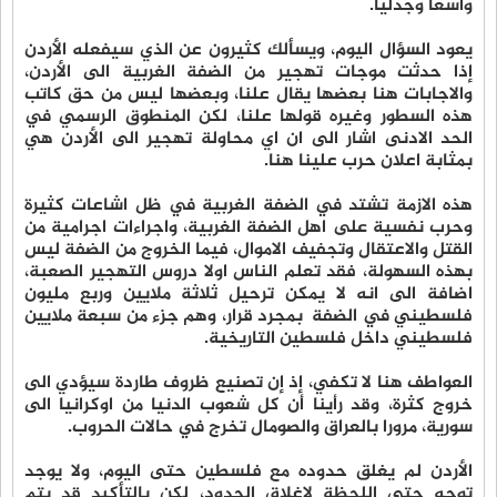
واسعا وجدليا.
يعود السؤال اليوم، ويسألك كثيرون عن الذي سيفعله الأردن
إذا حدثت موجات تهجير من الضفة الغربية الى الأردن،
والاجابات هنا بعضها يقال علنا، وبعضها ليس من حق كاتب
هذه السطور وغيره قولها علنا، لكن المنطوق الرسمي في
الحد الادنى اشار الى ان اي محاولة تهجير الى الأردن هي
بمثابة اعلان حرب علينا هنا.
هذه الازمة تشتد في الضفة الغربية في ظل اشاعات كثيرة
وحرب نفسية على اهل الضفة الغربية، واجراءات اجرامية من
القتل والاعتقال وتجفيف الاموال، فيما الخروج من الضفة ليس
بهذه السهولة، فقد تعلم الناس اولا دروس التهجير الصعبة،
اضافة الى انه لا يمكن ترحيل ثلاثة ملايين وربع مليون
فلسطيني في الضفة بمجرد قرار، وهم جزء من سبعة ملايين
فلسطيني داخل فلسطين التاريخية.
العواطف هنا لا تكفي، إذ إن تصنيع ظروف طاردة سيؤدي الى
خروج كثرة، وقد رأينا أن كل شعوب الدنيا من اوكرانيا الى
سورية، مرورا بالعراق والصومال تخرج في حالات الحروب.
الأردن لم يغلق حدوده مع فلسطين حتى اليوم، ولا يوجد
توجه حتى اللحظة لإغلاق الحدود، لكن بالتأكيد قد يتم