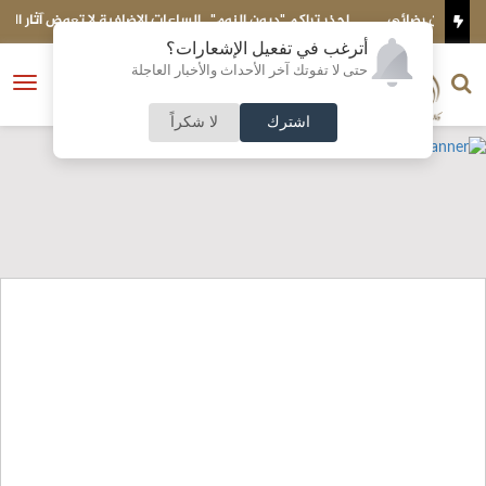
ئي
احذر تراكم "ديون النوم".. الساعات الإضافية لا تعوض آثار السهر
م
أترغب في تفعيل الإشعارات؟
الناشر و رئيس التحرير
حتى لا تفوتك آخر الأحداث والأخبار العاجلة
النسخة الكاملة
فتح
نشأت الحلبي
القائمة
اشترك
لا شكراً