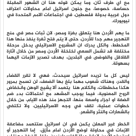
مع اي طرف ثان، وما يمكن قوله هنا ان الشهور المقبلة
حساسة، خصوصا، مع جنون اسرائيل امام محاولات اعتراف
دول غربية بدولة فلسطين، في اجتماعات الامم المتحدة في
نيويورك.
ما يهم الأردن هنا يتعلق بغزة ومصر، لان ثبات مصر في منع
التهجير مهم جدا للأردن، حتى لا يتم فتح ثغرة ينفذ منها هذا
المخطط، والكل يدرك ان المشروع الاسرائيلي يدخل مرحلة
مختلفة قد تشمل السعي لخلخلة الأردن ومصر من خلال اثارة
القلاقل والفوضى في البلدين، بهدف تصدير الازمات اليهما
بسهولة.
ليس كل ما تريده اسرائيل سيحدث، فهي لا تقرر القضاء
والقدر، وهناك شعوب مهما بلغ بها الضعف، لن تسمح بمرور
هكذا مخططات، والكلام هنا يتعمد ألا يشيع الوهن وانخفاض
الروح المعنوية، فيما يوجب المشهد مع احتمالات بدء ضم
الضفة او اجزاء واسعة منها، التجهز منذ هذه الايام، من خلال
خطوات عملية، تقف في وجه الاسرائيليين، ولا تكتفي
بالشعارات والنثر والشعر.
الخطر غير المعلن يكمن في ان اسرائيل ستتعمد مضاعفة
الازمات في محاولة لوضع الأردن امام مأزق، إما التهجير أو