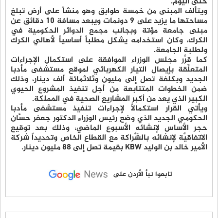
حتى اليوم.
ويتألف المبنى من خمسة طوابق وهو منشأ على أرض تبلغ
مساحتها ما يزيد على 9 دونمات ويبعد مسافة 10 دقائق عن
مبنى جامعة مؤتة وبجانب مجمع الدوائر الحكومية في
الكرك، وكان استخدامه يشكل مطلباً أساسياً لأهالي الكرك
ولطلبة الجامعة.
كما قرَّر مجلس الوزراء الموافقة على استكمال الإجراءات
المتعلِّقة بإيصال التيار الكهربائي لموقع مستشفى مأدبا
الجديد وبكلفة تصل إلى مليون وثلاثمائة ألف دينار، وذلك
ضمن الخطوات المتتابعة من أجل تنفيذ المشروع الحيوي
الكبير الذي يعد من أكبر المشاريع الصحية في المملكة.
ويأتي القرار استكمالاً لإجراءات تنفيذ مستشفى مأدبا
الحكومي الجديد الذي وضع رئيس الوزراء الدكتور جعفر حسَّان
حجر الأساس لإنشائه الأسبوع الماضي، وذلك بعد توقيع
الاتفاقيَّة لإنشائه بالشَّراكة مع القطاع الخاص وتحديداً شركة
الأمير خالد بن الوليد KBW بقيمة تصل إلى 88 مليون دينار.
تابعوا نبأ الأردن على