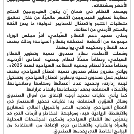
الأخضر ومشتقاته.
ويسهم النظام في ضمان أن يكون الهيدروجين المنتج
مطابقاً لمعايير الهيدروجين الأخضر عالميَّاً، من خلال تحقيق
متطلبات التتبع والامتثال للمعايير الدولية؛ ما يعزز الثقة
بالمنتج الأردني من الطاقة.
وعلى صعيد دعم القطاع السِّياحي، أقرَّ مجلس الوزراء
مجموعة من الأنظمة المتعلقة بقطاع السياحة؛ وذلك بهدف
دعم القطاع وتمكينه التي يواجهها.
وشملت الأنظمة، نظام صندوق تنمية وتطوير القطاع
السياحي، ونظاماً معدِّلاً لنظام جمعية الفنادق الأردنية،
ونظاماً معدِّلاً لنظام جمعية المطاعم السياحية لسنة 2025م.
وياتي مشروع نظام صندوق تنمية القطاع السياحي، بهدف
تنظيم عمل صندوق تنمية وتطوير القطاع السياحي، وتشكيل
لجنة إدارته، وتحديد عدد أعضائها ومهامها وصلاحياتها،
والأحكام المتعلِّقة بعقد اجتماعاتها واتخاذ قراراتها.
كما يأتي لغايات تحديد أوجه الإنفاق من أموال الصندوق
وسائر الشؤون المتعلقة به؛ لغايات تحفيز الاستثمار في
القطاع السياحي، وتقديم الدعم والتمويل المالي للمشاريع
والأنشطة الريادية فيه، ومواجهة المخاطر والأزمات التي قد
يتعرَّض لها القطاع السياحي، وتمكين المجتمعات المحلية
والمرأة والشباب والأشخاص ذوي الإعاقة من الاستفادة من
البرامج الخاصة التي يقدمها الصندوق.