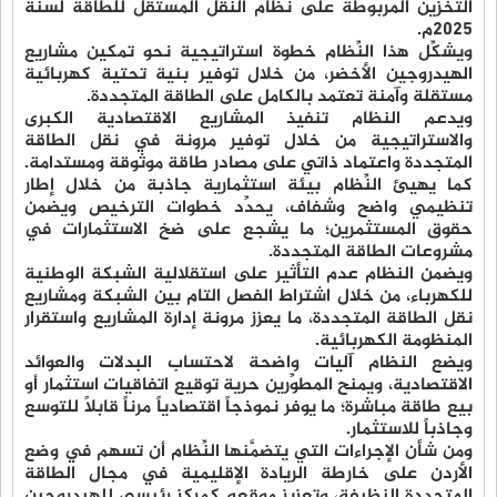
التخزين المربوطة على نظام النقل المستقل للطاقة لسنة
2025م.
ويشكِّل هذا النِّظام خطوة استراتيجية نحو تمكين مشاريع
الهيدروجين الأخضر، من خلال توفير بنية تحتية كهربائية
مستقلة وآمنة تعتمد بالكامل على الطاقة المتجددة.
ويدعم النظام تنفيذ المشاريع الاقتصادية الكبرى
والاستراتيجية من خلال توفير مرونة في نقل الطاقة
المتجددة واعتماد ذاتي على مصادر طاقة موثوقة ومستدامة.
كما يهيئ النِّظام بيئة استثمارية جاذبة من خلال إطار
تنظيمي واضح وشفاف، يحدِّد خطوات الترخيص ويضمن
حقوق المستثمرين؛ ما يشجع على ضخ الاستثمارات في
مشروعات الطاقة المتجددة.
ويضمن النظام عدم التأثير على استقلالية الشبكة الوطنية
للكهرباء، من خلال اشتراط الفصل التام بين الشبكة ومشاريع
نقل الطاقة المتجددة، ما يعزز مرونة إدارة المشاريع واستقرار
المنظومة الكهربائية.
ويضع النظام آليات واضحة لاحتساب البدلات والعوائد
الاقتصادية، ويمنح المطوِّرين حرية توقيع اتفاقيات استثمار أو
بيع طاقة مباشرة؛ ما يوفر نموذجاً اقتصادياً مرناً قابلاً للتوسع
وجاذباً للاستثمار.
ومن شأن الإجراءات التي يتضمَّنها النِّظام أن تسهم في وضع
الأردن على خارطة الريادة الإقليمية في مجال الطاقة
المتجددة النظيفة، وتعزيز موقعه كمركز رئيسي للهيدروجين