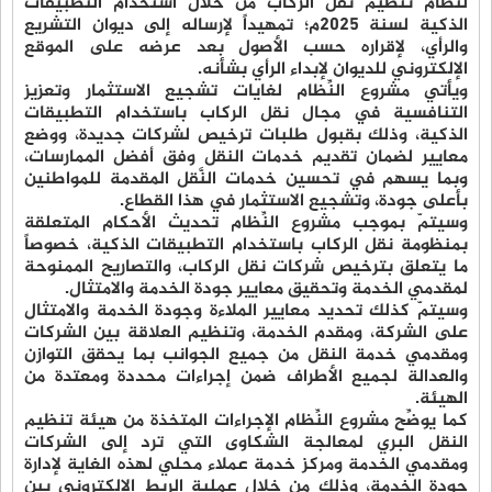
لنظام تنظيم نقل الركاب من خلال استخدام التطبيقات
الذكية لسنة 2025م؛ تمهيداً لإرساله إلى ديوان التشريع
والرأي، لإقراره حسب الأصول بعد عرضه على الموقع
الإلكتروني للديوان لإبداء الرأي بشأنه.
ويأتي مشروع النِّظام لغايات تشجيع الاستثمار وتعزيز
التنافسية في مجال نقل الركاب باستخدام التطبيقات
الذكية، وذلك بقبول طلبات ترخيص لشركات جديدة، ووضع
معايير لضمان تقديم خدمات النقل وفق أفضل الممارسات،
وبما يسهم في تحسين خدمات النَّقل المقدمة للمواطنين
بأعلى جودة، وتشجيع الاستثمار في هذا القطاع.
وسيتمّ بموجب مشروع النِّظام تحديث الأحكام المتعلقة
بمنظومة نقل الركاب باستخدام التطبيقات الذكية، خصوصاً
ما يتعلق بترخيص شركات نقل الركاب، والتصاريح الممنوحة
لمقدمي الخدمة وتحقيق معايير جودة الخدمة والامتثال.
وسيتمّ كذلك تحديد معايير الملاءة وجودة الخدمة والامتثال
على الشركة، ومقدم الخدمة، وتنظيم العلاقة بين الشركات
ومقدمي خدمة النقل من جميع الجوانب بما يحقق التوازن
والعدالة لجميع الأطراف ضمن إجراءات محددة ومعتدة من
الهيئة.
كما يوضِّح مشروع النِّظام الإجراءات المتخذة من هيئة تنظيم
النقل البري لمعالجة الشكاوى التي ترد إلى الشركات
ومقدمي الخدمة ومركز خدمة عملاء محلي لهذه الغاية لإدارة
جودة الخدمة، وذلك من خلال عملية الربط الإلكتروني بين