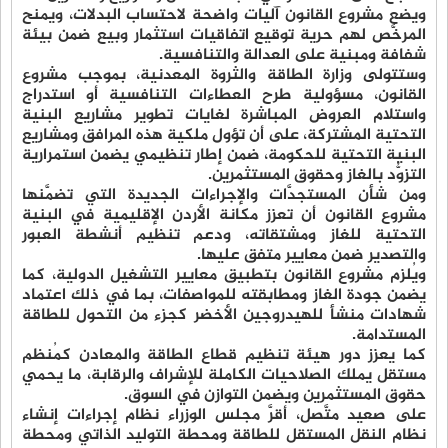
ويضع مشروع القانون آليات واضحة لاحتساب البدلات، ويمنح
المرخَّص لهم حرية توقيع اتفاقيات استثمار وبيع ضمن بيئة
شفافة ومبنية على العدالة والتنافسية.
وستتولى وزارة الطاقة والثروة المعدنية، بموجب مشروع
القانون، مسؤولية طرح العطاءات التنافسية أو استدراج
واستلام العروض المباشرة لغايات تطوير مشاريع البنية
التحتية المشتركة، على أن تؤول ملكية هذه المرافق ومشاريع
البنية التحتية للحكومة، ضمن إطار تنظيمي يضمن استمرارية
التزوُّد بالغاز وحقوق المستثمرين.
ومن شأن المستجدَّات والإجراءات الجديدة التي تضمَّنها
مشروع القانون أن تعزز مكانة الأردن الإقليمية في البنية
التحتية للغاز ومشتقاته، ودعم تنظيم أنشطة العبور
والتصدير ضمن معايير متفق عليها.
ويُلزم مشروع القانون بتطبيق معايير التشغيل الدولية، كما
يضمن جودة الغاز ومطابقته للمواصفات، بما في ذلك اعتماد
شهادات منشأ للهيدروجين الأخضر كجزء من التحول للطاقة
المستدامة.
كما يعزز دور هيئة تنظيم قطاع الطاقة والمعادن كمُنظم
مستقل يملك الصلاحيات الكاملة للإشراف والرقابة، ما يحمي
حقوق المستثمرين ويضمن التوازن في السوق.
على صعيد متَّصل، أقرَّ مجلس الوزراء نظام إجراءات إنشاء
نظام النقل المستقل للطاقة ومحطة التوليد الذاتي ومحطة