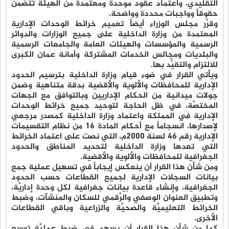
التقليدي، واعتماد عقود موحدة ومعتمدة من الهيئة تتضمن
حقوقاً وواجبات محددة وواضحة.
وقرَّر مجلس الوزراء أيضاً تعميم خرائط الوحدات الإدارية
المعتمدة من وزارة الداخلية على جميع الوزارات والدوائر
الرسمية والمؤسسات والهيئات العامة والجامعات الرسمية
والبلديات ومجالس الخدمات المشتركة وأمانة عمان الكبرى
للالتزام والتقيُّد بها.
ويأتي القرار في ضوء قيام وزارة الداخلية بترسيم الحدود
الإدارية للمحافظات والألوية والأقضية بدقة متناهية وضمن
جولات ميدانية من الحكام الإداريين وبالتوافق مع الجهات
المختصَّة، في ظل الحاجة لتوحيد جميع خرائط الوحدات
الإدارية في المملكة واعتماد وزارة الداخلية كمصدر مرجعي
لإصدارها، انسجاماً مع أحكام المادة 16 من نظام التقسيمات
الإدارية رقم 46 لسنة 2000م، التي نصت على اعتماد الخرائط
التي تعدها وزارة الداخلية لتحديد المناطق والحدود
الجغرافية للمحافظات والألوية والأقضية.
ومن شأن هذا القرار أن ينعكس إيجاباً في تسهيل عملية جمع
بيانات السجلات الإدارية لجميع القطاعات حسب الحدود
الجغرافية، وإنشاء قاعدة بيانات جغرافية لكل وحدة إداريَّة،
وتطبيق العنوان الوصفي والرَّقمي للسكان والمنشآت، وضبط
الخرائط التعليميَّة والصحيَّة والزراعية وباقي القطاعات
الأخرى.
كما من شأن هذا القرار أن يسهم في ضبط عمليَّة توسع