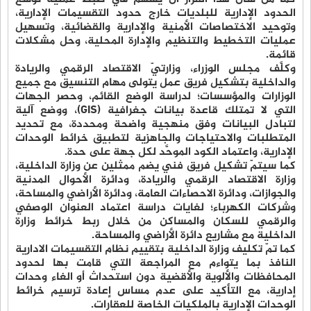
الحدود الإدارية للبلديات خارج حدود التقسيمات الإدارية،
وتوحيد الاختصاصات الأمنية والإدارية والقضائية، وتسهيل
عمليات التخطيط والتنظيم والإدارة المحلية، وحل مشكلات
قائمة.
وكلَّف مجلس الوزراء، وزارتيّ الاقتصاد الرقمي والريادة
والداخلية بتشكيل فريق عمل يتولى مهام التنسيق مع جميع
الوزارات والمؤسسات؛ لدراسة الوضع القائم، وحصر الجهات
التي لا تمتلك قاعدة بيانات جغرافية (GIS)، ووضع آلية
لتبادل البيانات وفق منهجية واضحة ومحددة، مع تحديد
المتطلبات والاحتياجات والجاهزية لتطبيق خرائط الوحدات
الإدارية، واعتماد الكود الموحَّد لكل جهة على حدة.
كما سيتمّ تشكيل فريق فني يضم ممثلين عن وزارة الداخلية،
وزارة الاقتصاد الرقمي والريادة، ودائرة الأحوال المدنية
والجوازات، ودائرة الاحصاءات العامة، ودائرة الأراضي والمساحة،
وشركات الكهرباء؛ لغايات دراسة اعتماد العنوان الوصفي
والرقمي للسكان والمساكن من خلال ربط خرائط وزارة
الداخلية مع مشاريع دائرة الأراضي والمساحة.
كما تمّ تكليف وزارة الداخلية بتقييم نظام التقسيمات الادارية
النافذ بما يتواءم مع المراجعة التي قامت بها لحدود
المحافظات والألوية والأقضية دون استحداث أو الغاء وحدات
إدارية، مع التأكيد على عدم مساس إعادة ترسيم خرائط
الوحدات الإدارية بالملكيات الخاصة للعقارات.