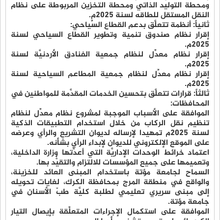
ومحطة التوليد الذاتي ومحطة التخزين المربوطة على نظام
النقل المستقل للطاقه لسنة 2025م.
ثانياً: أنظمة تتعلَّق بدعم القطاع السِّياحي:
إقرار نظام صندوق تنمية وتطوير القطاع السياحي لسنة
2025م.
إقرار نظام معدِّل لنظام جمعية الفنادق الأردنيَّة لسنة
2025م.
إقرار نظام معدِّل لنظام جمعية المطاعم السياحية لسنة
2025م.
ثالثاً: قرارات تتعلَّق بتحسين الخدمات المقدَّمة للمواطنين في
المحافظات:
الموافقة على الأسباب الموجبة لمشروع نظام معدِّل لنظام
تنظيم نقل الركاب من خلال استخدام التطبيقات الذكية
لسنة 2025م تمهيدا لإرساله لديوان التشريع والرأي وعرضه
على الموقع الإلكتروني للديوان لإبداء الرأي بشأنه.
اعتماد خرائط الوحدات الإداريَّة التي أعدَّتها وزارة الداخلية،
وتعميمها على جميع المؤسسات للالتزام والتقيُّد بها.
السماح لجامعة مؤتة باستخدام المبنى العائد للخزينة،
والواقع في منطقة المرج بمحافظة الكرك، لغايات تحويله
إلى مبنى سريري تعليمي لطلبة كليَّة طبّ الأسنان في
جامعة مؤتة.
الموافقة على استكمال الإجراءات المتعلِّقة بإيصال التيار