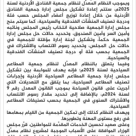
وبموجب النظام المعدِّل لنظام جمعية الفنادق الأردنية لسنة
2025م، ستتم إعادة تشكيل مجلس إدارة جمعية الفنادق
الأردنية من خلال إعادة توزيع أعضاء المجلس حسب فئة
ودرجة تصنيف المنشآت الفندقية والسياحية، كما سيتم منح
مجلس إدارة الجمعية صلاحية انتخاب رئيس المجلس ونائبه
وأمين السر وأمين الصندوق، وتحديد حالات حل مجلس إدارة
الجمعية حكماً، وتشكيل لجنة إدارة مؤقتة للجمعية في
حالات حل المجلس، وتحديد رسوم الانتساب والاشتراك في
الجمعية بحسب فئة أو درجة تصنيف المنشآت الفندقية
والسياحية.
وفيما يتعلق بالنظام المعدِّل لنظام جمعية المطاعم
السياحية لسنة 2025م؛ فإنه يهدف للمواءمة بين تشكيل
مجلس إدارة جمعية المطاعم السياحية الأردنية وإجراءات
تصنيف المطاعم السياحية، بما يتفق مع التعديلات التي
أجريت على قانون السياحة بموجب القانون المعدل رقم 9
لسنة 2024م، بالإضافة إلى تحديد مقدار رسوم الانتساب
والاشتراك السنوي في الجمعية بحسب تصنيفات المطاعم
السياحية.
ويهدف النظام كذلك إلى تمكين الجمعية من القيام بمهامها
في رفع مستوى المهنة وتطويرها.
وعلى صعيد تحسين الخدمات المقدَّمة للمواطنين، قرَّر مجلس
الوزراء الموافقة على الأسباب الموجبة لمشروع نظام معدِّل