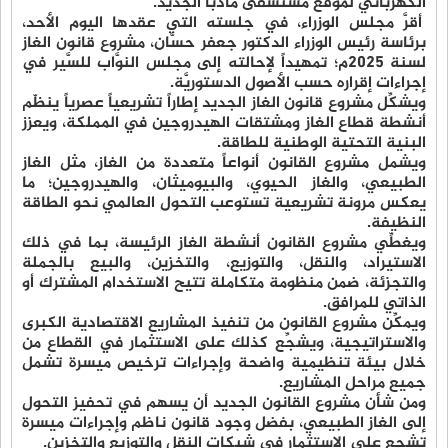
الكهربائي لموقع مستشفى مأدبا الجديد.
أقرَّ مجلس الوزراء، في جلسته التي عقدها اليوم الأحد،
برئاسة رئيس الوزراء الدكتور جعفر حسَّان، مشروع قانون الغاز
لسنة 2025م؛ تمهيداً لإحالته إلى مجلس النوَّاب للسَّير في
إجراءات إقراره حسب الأصول الدستوريَّة.
ويشكِّل مشروع قانون الغاز الجديد إطاراً تشريعياً عصرياً ينظّم
أنشطة قطاع الغاز ومشتقات الهيدروجين في المملكة، ويعزز
البنية التحتية الوطنية للطاقة.
ويشمل مشروع القانون أنواعاً متعددة من الغاز، مثل الغاز
الطبيعي، والغاز الحيوي، والبيوميثان، والهيدروجين؛ ما
يعكس مرونة تشريعية تستوعب التحول العالمي نحو الطاقة
النظيفة.
ويغطِّي مشروع القانون أنشطة الغاز الرئيسة، بما في ذلك
الاستيراد، والنقل، والتوزيع، والتخزين، والبيع بالجملة
والتجزئة، ضمن منظومة متكاملة تتيح الاستخدام المشترك أو
الذاتي للمرافق.
ويمكِّن مشروع القانون من تنفيذ المشاريع الاقتصادية الكبرى
والاستراتيجية، ويشجِّع كذلك على الاستثمار في القطاع من
خلال بيئة تنظيمية واضحة وإجراءات ترخيص ميسرة تشمل
جميع مراحل المشاريع.
ومن شأن مشروع القانون الجديد أن يسهم في تحفيز التحول
إلى الغاز الطبيعي، بفضل وجود قانون ناظم وإجراءات ميسرة
تشجع على الاستثمار في شبكات النقل والتوزيع والتخزين.