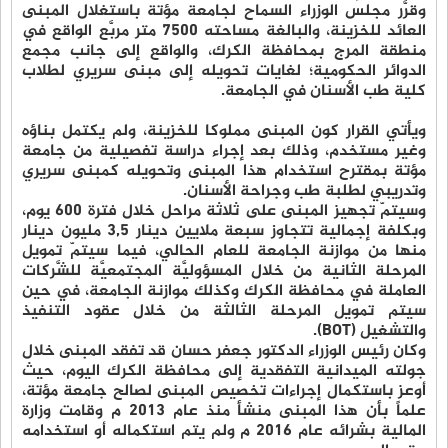
وقرَّر مجلس الوزراء السماح لجامعة مؤتة باستغلال المبنى
العائد للخزينة، والبالغة مساحته 7500 متر مربَّع الواقع في
منطقة المرج بمحافظة الكرك، والواقع إلى جانب مجمع
الدوائر الحكومية؛ لغايات تحويله إلى مبنى سريري لطلاب
كلية طب الأسنان في الجامعة.
ويأتي القرار كون المبنى مملوكا للخزينة، ولم يكتمل بناؤه
وغير مستخدم، وذلك بعد إجراء دراسة تفصيلية من جامعة
مؤتة بمقترح استخدام هذا المبنى وتحويله كمبنى سريري
وتدريبي لطلبة طب وجراحة الأسنان.
وسيتمّ تجهيز المبنى على ثلاثة مراحل خلال فترة 600 يوم،
وبكلفة إجمالية تتجاوز سبعة ملايين دينار 3,5 مليون دينار
منها من موازنة الجامعة للعام الحالي، فيما سيتمّ تمويل
المرحلة الثانية من خلال المسؤوليَّة المجتمعيَّة للشَّركات
العاملة في محافظة الكرك وكذلك موازنة الجامعة، في حين
سيتم تمويل المرحلة الثالثة من خلال عقود التنفيذ
والتشغيل (BOT).
وكان رئيس الوزراء الدكتور جعفر حسان قد تفقد المبنى خلال
جولته الميدانية التفقدية إلى محافظة الكرك اليوم، حيث
أوعز باستكمال إجراءات تخصيص المبنى لصالح جامعة مؤتة،
علماً بأن هذا المبنى منشأ منذ عام 2013 م وقامت وزارة
المالية بشرائه عام 2016 م ولم يتم استكماله أو استخدامه