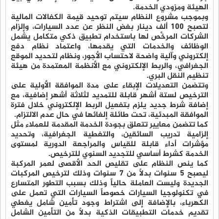
الهيئة ومزودي الخدمة.
وبموجب مشروع النظام سيتم توحيد قيمة الكفالات المالية
لتصبح 100 ألف دينار بغض النظر عن عدد السيارات، وإلزام
الشركات المرخَّص لها باستخدام تطبيق ذكي متكامل يشمل
الوظائف والخدمات التي يقدمها، واعتماد نظام دفع
إلكتروني وآلية واضحة لاحتساب الأجور، ونظام لتحديد الموقع
الجغرافي، والربط الإلكتروني مع الأنظمة المعتمدة من هيئة
تنظيم النقل البري.
وتتضمن التعديلات الإبقاء على مدة الموافقة الأولية على
الترخيص لستة أشهر قابلة للتمديد لثلاثة أشهر إضافية، مع
إضافة شرط جديد يلزم بتفعيل الربط الإلكتروني خلال فترة
الموافقة المبدئية، تحت طائلة إلغائها في حال عدم الالتزام.
كما تتضمن معايير تتعلق بجودة الخدمة المقدمة للعملاء مثل
إلزامية تدريب السائقين، والتغطية الجغرافية، وتحديد
مؤشرات أداء قابلة للقياس والمراجعة الدورية لمستوى
الخدمة كشرط أساسي للتجديد السنوي للترخيص.
كما ينص النظام على تقليص الحد الأقصى لعمر المركبة
ليصبح ٥ سنوات بدلاً من ٧ سنوات وذلك لترخيص المركبات
الجديدة وليست العاملة حالياً وذلك بسبب التطور المتسارع
في تكنولوجيا السيارات خصوصاً السيارات التي تعمل على
الكهرباء، بالإضافة إلى اشتراط وجود تأمين شامل يغطي
تقديم خدمات التطبيقات الذكية بدلاً من التأمين الشامل