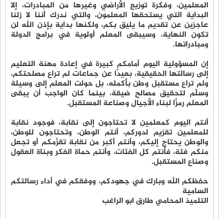
المعلمين، وفكرة توزيع الأراضي وغيرها من المبادرات، إلا
البداية التي يستحقها المعلمون، والتي ندرك أننا لا زلنا
عاجزين عن تقديم ما يليق بكم، ولكنها بداية بإذن الله لن
تكون النهاية، وسيبقى المعلم أولوية في برامج الدولة
ومبادراتها.
إن المسؤولية اليوم أمامكم كبيرة في إعادة مهنة التعليم
إلى رسالتها الحقيقية، بعيدًا عن جماعات لم تراع مصلحتكم،
ولم تراع مستقبل وطن بأكمله، بل حولت المعلم إلى وسيلة
وسلّم لتحقيق مصالح ضيقة، بينما كان الواجب أن يبقى
المعلم رمزًا لبناء الأجيال وصناعة المستقبل.
أنتم اليوم كمعلمين لا تحتاجون إلى نقابة، فوجود نقابة
للمعلمين تقزيم لدوركم، أنتم الوطن، وتحتاجون للوطن،
والوطن يحتاج إليكم، وأنتم أكبر من نقابة تقزّمكم أو تجعل
منكم فئة، فأنتم كل الفئات، وأنتم حماة الفكر وبناة العقول
وصناع المستقبل.
حفظكم الله وبارك في جهودكم، ووفقكم في أداء رسالتكم
السامية
التلميذ المحامي طارق ابو الراغب