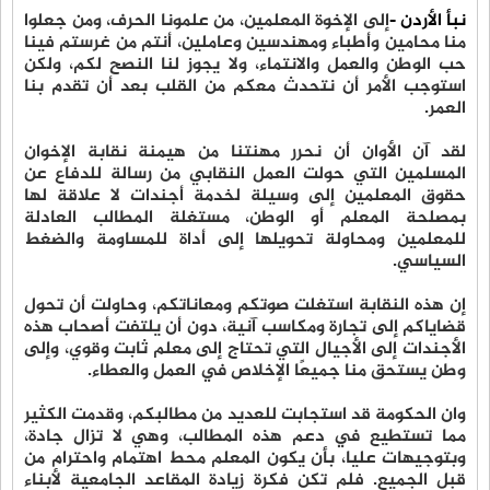
نبأ الأردن -
إلى الإخوة المعلمين، من علمونا الحرف، ومن جعلوا
منا محامين وأطباء ومهندسين وعاملين، أنتم من غرستم فينا
حب الوطن والعمل والانتماء، ولا يجوز لنا النصح لكم، ولكن
استوجب الأمر أن نتحدث معكم من القلب بعد أن تقدم بنا
العمر.
لقد آن الأوان أن نحرر مهنتنا من هيمنة نقابة الإخوان
المسلمين التي حولت العمل النقابي من رسالة للدفاع عن
حقوق المعلمين إلى وسيلة لخدمة أجندات لا علاقة لها
بمصلحة المعلم أو الوطن، مستغلة المطالب العادلة
للمعلمين ومحاولة تحويلها إلى أداة للمساومة والضغط
السياسي.
إن هذه النقابة استغلت صوتكم ومعاناتكم، وحاولت أن تحول
قضاياكم إلى تجارة ومكاسب آنية، دون أن يلتفت أصحاب هذه
الأجندات إلى الأجيال التي تحتاج إلى معلم ثابت وقوي، وإلى
وطن يستحق منا جميعًا الإخلاص في العمل والعطاء.
وان الحكومة قد استجابت للعديد من مطالبكم، وقدمت الكثير
مما تستطيع في دعم هذه المطالب، وهي لا تزال جادة،
وبتوجيهات عليا، بأن يكون المعلم محط اهتمام واحترام من
قبل الجميع. فلم تكن فكرة زيادة المقاعد الجامعية لأبناء