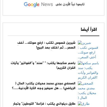
تابعوا نبأ الأردن على
اقرأ أيضا
شيرين قسوس تكتب : ارفع صوتك... أخفِ
السعر... ثم اختفِ بعد البيع!
باسم سكجها يكتب: " "سند" و"الفواتير" وآيات
القران الكريم!
الصحفي مجدي محمد محيلان يكتب: المال (
الرياضي) ... هل سيغير وجه الكرة الأردنية.....؟
طارق ديلواني يكتب : فزاعة" التوطين" وتجار