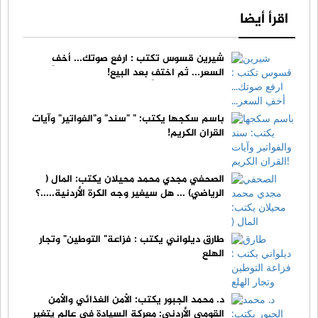
اقرأ أيضا
شيرين قسوس تكتب : ارفع صوتك... أخفِ
السعر... ثم اختفِ بعد البيع!
باسم سكجها يكتب: " "سند" و"الفواتير" وآيات
القران الكريم!
الصحفي مجدي محمد محيلان يكتب: المال (
الرياضي) ... هل سيغير وجه الكرة الأردنية.....؟
طارق ديلواني يكتب : فزاعة" التوطين" وتجار
الهلع
د. محمد الجبور يكتب: الأمن الغذائي والأمن
القومي الأردني: معركة السيادة في عالم يتغير