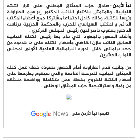
نبأ الأردن -
صادق حزب الميثاق الوطني على قرار كتلته
النيابية، والمتمثل باختيار النائب الدكتور إبراهيم الطراونة
رئيسا للكتلة، وذلك خلال اجتماعا مشتركا جمع أعضاء المكتب
الدائم والمكتب السياسي للحزب والمحكمة الحزبية برئاسة
الدكتور يعقوب ناصرالدين رئيس المجلس المركزي .
وأشاد الحضور بالجهود التي قام بها رئيس الكتلة النيابية
السابق النائب مازن القاضي وأعضاء الكتله على ما قدموه من
جهد برلماني خلال الدوره البرلمانية العادية الأولى لمجلس
النواب العشرين.
من جانبه قدم الطراونة أمام الحضور مسودة خطة عمل كتلة
الميثاق النيابية للمرحلة القادمة والتي سيقوم بطرحها على
أعضاء الكتلة للخروج بخطة عمل متكاملة وواضحة منبثقه
من رؤية واستراتيجية حزب الميثاق الوطني .
تابعوا نبأ الأردن على