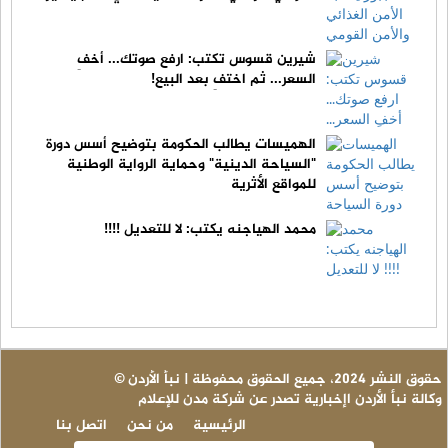
شيرين قسوس تكتب: ارفع صوتك... أخفِ
السعر... ثم اختفِ بعد البيع!
الهميسات يطالب الحكومة بتوضيح أسس دورة
"السياحة الدينية" وحماية الرواية الوطنية
للمواقع الأثرية
محمد الهياجنه يكتب: لا للتعديل !!!!
© حقوق النشر 2024، جميع الحقوق محفوظة | نبأ الأردن
وكالة نبأ الأردن اإخبارية تصدر عن شركة مدن للإعلام
الرئيسية
من نحن
اتصل بنا