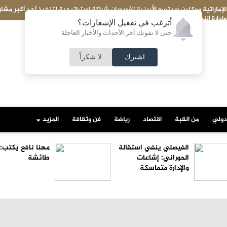
اريع
الفيصلي ينفي استقالة الحوراني: إشاعات والإدارة متماسكة
أترغب في تفعيل الإشعارات؟
حتى لا تفوتك آخر الأحداث والأخبار العاجلة
اشترك
لا شكراً
دولي
من القبة
اقتصاد
رياضة
فن وثقافة
المزيد
الفيصلي ينفي استقالة
مهنا نافع يكتب:
الحوراني: إشاعات
طائشة
والإدارة متماسكة