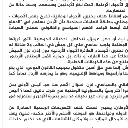
الأجواء الأردنية، تحت نظر الأردنيين وسمعهم، وسط حالة من
المتسارعة.
في إسقاط هدف يخترق الأجواء الوطنية، تخرج بعض الأصوات -
وطني، مطلقةً اتهامات سطحية بأن الأردن يساهم في "الدفاع
لك أبسط قواعد الفهم السياسي والقانوني لمعنى السيادة
 نية أو جهل عميق، تتجاهل الحقيقة الجوهرية التي كررتها
ادة الوطنية واجب أساسي على كل جيش في العالم، ولا علاقة له
 تخترق الأجسام الطائرة الأجواء الأردنية دون إذن، فإن الجيش
فاعًا عن هذا الطرف أو ذاك، بل حمايةً للأمن الوطني الأردني،
ينتج عن هذه الخروقات الخطيرة.
ش، إنما هي حق أصيل مكفول بموجب القانون الدولي، الذي يقر
أراضيها ومياهها الإقليمية، وهو ما يمارسه الأردن تمامًا كما
خلاقي والسياسي، فإن السؤال الأهم هنا هو: أليس الأولى بمن
وا أكثر وعيًا بالمسؤولية الوطنية في ظرف دقيق كهذا؟ أليس
م بترديد روايات غير دقيقة قد تضر بصورة الأردن واستقراره في
أوطان، يصبح الصمت خلف التصريحات الرسمية الصادرة عن
الدولة وقيادتها، هو الموقف الأسلم والأكثر حكمة، فحين يقف
لا مجال للمزايدات ولا مكان للشائعات التي قد تخدم أجندات