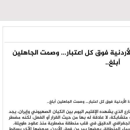
الأردنية فوق كل اعتبار… وصمت الجاهلين
أبلغ..
الذي يشهده الإقليم اليوم بين الكيان الصهيوني وإيران، يجد
متشابكة، لا علاقة له بها من حيث القرار أو الفعل، لكنه مضطر
 الجغرافي الدقيق في قلب منطقة مضطربة منذ عقود طويلة.
اء المنطقة، بعضها يمر من فوق الأردن، وبعضها الآخر يُسقط