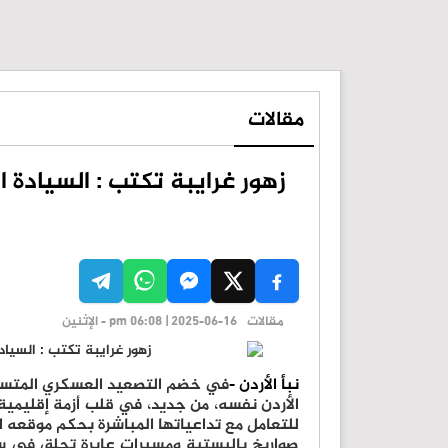
مقالات
زهور غرايبة تكتب : السيادة 
مقالات
pm 06:08 | 2025-06-16 - الإثنين
نبأ الأردن -
في خضم التصعيد العسكري المتسارع 
الأردن نفسه، من جديد، في قلب أزمة إقليمية 
للتعامل مع تداعياتها المباشرة بحكم موقعه
صواريخ باليستية ومسيرات عابرة تحلق في سم