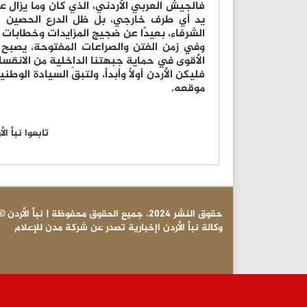
فالجيش العربي الأردني، الذي كان وما يزال عل
يد أي طرف خارجي، بل ظل الدرع الحصين لهذ
الشرفاء، بعيدًا عن ضجيج المزايدات وخطابات 
وفي زمن الفتن والصراعات المفتوحة، يصبح
الأقوى في حماية جبهتنا الداخلية من الانقسام
فليكن الأردن أولاً وأبداً، ولتبقَ السيادة الوط
موقعه.
تابعوا نبأ ا
© حقوق النشر 2024، جميع الحقوق محفوظة | نبأ الأردن
وكالة نبأ الأردن اإخبارية تصدر عن شركة مدن للإعلام