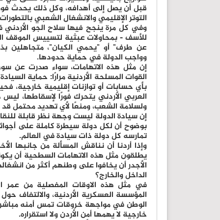
قبل أن يصل إلى أهدافه، وكل ذلك يحدث فوق 
التوتر الإقليمي والانشغال الشعبي بالتطورات 
وفي كل مرة ينجح فيها سلاح الجو الأردني 
للأسف - بمحاولات عبثية لتسييس الموقف ال
عن طرف" أو "يحمي الكيان"، متجاهلين بذ
وواجب الدولة في حماية حدودها.
إن مثل هذه الاتهامات، سواء صدرت عن سوء
القوات المسلحة الأردنية مرارًا: حماية السي
بأي حسابات أو توازنات إقليمية خارجية، فحين
العربي الأردني يتحرك فورًا لإسقاطها، ليس د
ولسلامة الشعب، ومنعًا لأي تهديد محتمل قد 
إن سيادة الدولة ليست وجهة نظر قابلة للنقا
بوضوح أن لكل دولة سيطرة كاملة على أجوائها و
تمارسه كل دولة ذات سيادة في العالم.
وإذا أردنا أن نناقش المسألة من جانبها الأ
يطلقون مثل هذه الاتهامات السطحية أن يكون
الأجدر أن يخافوا على وطنهم أكثر من انشغاله
الداخل والخارج؟
في مثل هذه الاوقات المفصلية من عمر ال
المؤسسة العسكرية الأردنية، والالتفاف حول 
الوطن في مواجهة خروقات تمس أمنه مباشرة، 
خارجية لا يهمها أمن الأردن ولا استقراره.