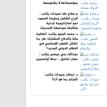
بمؤسساتها لا بشخوصها
م.صلاح طه عبيدات يكتب :
الردع الشامل وعقيدة الصمود:
نحو استراتيجية أردنية
متكاملة لمواجهة التحديات
المصيرية
د. محمد الجبور يكتب: اتفاقية
مكة والدفاع المشترك: هل بدأ
تشكل القطب الإسلامي في
النظام الدولي الجديد؟
عبدالله بني عيسى يكتب :
عمان تختنق .. بدها أوكسجين
د. ذوقان عبيدات يكتب:
نأمركم بما هو آتٍ!!