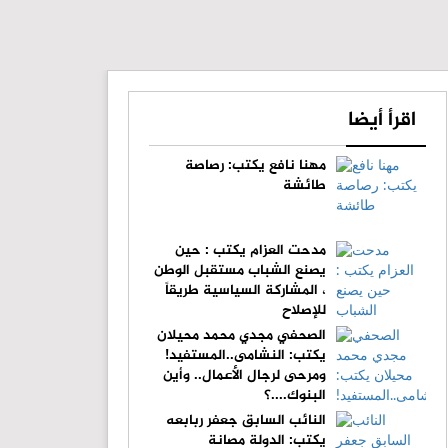
اقرأ أيضا
مهنا نافع يكتب: رصاصة
طائشة
مدحت العزام يكتب : حين
يصنع الشباب مستقبل الوطن
، المشاركة السياسية طريقاً
للإصلاح
الصحفي مجدي محمد محيلان
يكتب: النشامى..المستفيد!
ومرحى لرجال الأعمال.. وأين
البنوك....؟
النائب السابق جعفر ربابعه
يكتب: الدولة مصانة