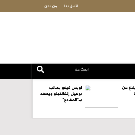
وزارة الثقافة تطلق المخيم الإبداعي للأطفال "ذاكرة الأرض والإنسان" في 
اتصل بنا
من نحن
لاغ عن
لويس فيغو يطالب
برحيل إنفانتينو ويصفه
بـ"المخادع"