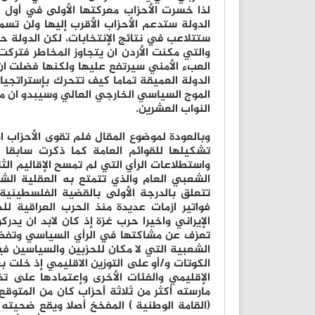
لذا خسرت الأحزاب معركتها الأولى في أول 
الدولة ستدعم الأحزاب الأقرب إليها ولن تسم
ستتلاعب في نتائج الإنتخابات، لكن الدولة 
والتي مكنت الأردن ان يتجاوز المخاطر فترك
العبء الأمني سيرتفع عليها ولكنها فضلت ان
الدولة العميقة تماما كيف تتحرك بإستراتجيا
الموج السياسي الخارجي العالي وسيبدو ان م
النواب العشرين.
وبالعودة لموضوع المقال فلم تقوى الأحزاب 
تشكيلها للقوائم العامة كما ذكرت سابقا 
واستطلاعات الرأي التي لم تمسح الإقاليم ال
الشعبي العام والذي تتمتع به العقلية ال
تتعلق بالدرجة الأولى بالقضية الفلسطينية و
فواتير ازمات عديدة منذ الحرب العراقية لل
تعزف عن مشاكتها في الرأي السياسي وتفضل
الشعبية التي لا مكان للحزبين والسياسين في
الكوتات و/أو على التوزين الاقليمي إذ خلت بع
الإقليمي والفئات الأخرى وإعتمادها على تذ
مارسته أكثر من ثلاثة أحزاب كان من المتوقع
(القامة الوطنية ) المفخخ أصلا ويقع ضحيت