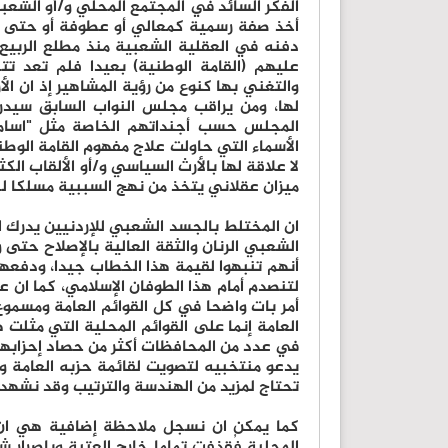
الفكر السائد في المجتمع المحلي و/أو الشعب
أخذ صفة رسمية كمعالي أو عطوفة أو حتى 
دفنه في العقلية الشعبية منذ مطلع الربيع
عليهم (القامة الوطنية) بعيدا فلم تعد تت
والتغني بها كنوع من رؤية المشاهير إذ ان ا
لها، ومن يراقب مجلس النواب السابق سيدر
المجلس حسب أجنداتهم الخاصة مثل "اسامة 
الأسماء التي حاولت علاج مفهوم القامة الوط
لا علاقة لها بالأرث السياسي و/أو الألقاب الكث
ميزان عقلاني يتخذ من نهج السببية مسلكا لحم
ان المختلط بالجسد الشعبي للإردنيين يدرك ان
الشعبي الرنان والثقة العالية بالإصلاح حتى
أنهم تنبهوا لقيمة هذا الخطاب جيدا، ودفعه
لتنصدم أمام هذا الطوفان الإسلامي، كما ان 
أمر بات واضحا في كل القوائم العامة ومسمو
العامة إنما على القوائم المحلية التي مثلت
في عدد من المحافظات أكثر من حصاد إحزابه
يدعو منتخبيه لتصويت لقائمة حزبه العامة و
تحتاج لمزيد من الهندسة والترتيب وقد نشهد إ
كما يمكن ان نسجل ملاحظة إضافية هي ان 
المحلية فُقذفت تماما خارج العتبة وبإصرار ش