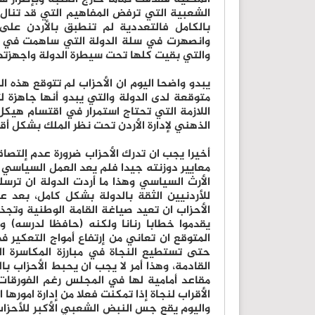
الشعبية التي ترفض المفاهيم التي قد تنال م
بالكامل فالتعددية لم تنطبق بالأردن على
وانصهرت في سلة الدولة التي ساهمت في تح
والتي بقيت كلها تحت سيطرة الدولة واجهزتها
يبدو واضحا اليوم ان الأحزاب لم تتوقع هذه ا
متوقعة لدى الدولة والتي يبدو أنها جاهزة ل
اللازمة التي تحتاج استمرار في اقتسام هيكل
الذهني لإدارة الأردن تحت نظر الملك بشكل أق
أخيرا يجب ان تدرك الأحزاب ضرورة عدم إلتص
معايير دوزنته جيدا فلم يعد العمل السياسي 
الأرث السياسي وهذا ما أردت الدولة ان ترس
للأردنيين الثقة بالدولة بشكل كامل، بعد ع
الأحزاب ان تعيد صياغة القامة الوطنية وتجذ
يقدموا خطابا رنانا ولكنه (حافظا لدرسه) وم
المتوقع ان تعاني من إرتفاع أمواج التعكير 
القادمة، وهذا أمر لا يجب ان يحبط الأحزاب ب
مقاعد أمامية لها في المجلس رغم الفورقات
الأقراب لنجاة إذا تمكنت فعلا من إدارة امورها ا
واليوم يقع جس النبض الشعبي الأكبر للأحزا