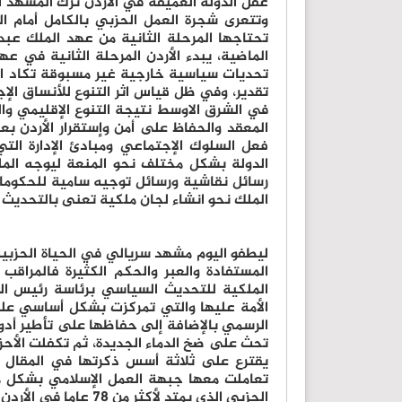
عقل الدولة العميقة في الأردن ترك المشهد ا
وتتعرى شجرة العمل الحزبي بالكامل أمام ال
الماضية، يبدء الأردن المرحلة الثانية في ع
تقدير، وفي ظل قياس اثر التنوع للأنساق الإج
في الشرق الاوسط نتيجة التنوع الإقليمي والق
المعقد والحفاظ على أمن وإستقرار الأردن بعد
فعل السلوك الإجتماعي ومبادئ الإدارة التي
رسائل نقاشية ورسائل توجيه سامية للحكوما
الملك نحو انشاء لجان ملكية تعنى بالتحديث لا
ليطفو اليوم مشهد سريالي في الحياة الحزبية
المستفادة والعبر والحكم الكثيرة فالمراقب 
الملكية للتحديث السياسي برئاسة رئيس الو
الأمة عليها والتي تمركزت بشكل أساسي على 
الرسمي بالإضافة إلى حفاظها على تأطير أدوار
تحث على ضخ الدماء الجديدة، ثم تكفلت الأحز
يقترع على ثلاثة أسس ذكرتها في المقال ال
تعاملت معها جبهة العمل الإسلامي بشكل م
الحزبي الذي يمتد لأك