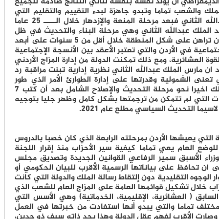
لديمقراطي ان يوَلدَ نفسه بنفسه لتأتي النتائج صادمة للجميع
ملك والشعب تماما وتبدو جاهزة لبدء التقييم والتقليم التي
تحتاجها المرحلة الثانية من عهد الملك عبدالله الثاني فبعد مرحلة المنعة والإزدهار خلال الـــــ 25 عاما
هد الملك عبدالله الثاني وهي مرحلة البناء والتحديث في ظل
تحديات سياسية خارجية غير مسبوقة تكاد ان تراهن على شكل المنطقة خلال أقل من 5 سنوات على أبعد
تماعية في الأردن والتي تعتبر الأعقد بين الأنسجة الإجتماعية
وة العشائرية، ومع ذلك تمكنت الدولة من إدارة المزاج الأردني
 ان مارس الملك عبدالله الثاني نظرية إدارية تبنت مراقبة رد
 تعنى الشمولية وقدرتها على إدارة الطوارئ الأمر الذي طور
الدولة بشكل مختلف نحو المنعة ليوجه الملك اخيرا نحو مرحلة التحديث والإصلاح الشامل بعد أن كتب 7
ت التي لم تتمكن من ترجمتها بشكل كامل وظهر جليا بتوجيه
سيما التحديث السياسي مطلع عام 2021.
 التي يعيشها الأردن بمرحلته الرابعة الذي كان خصبا بالدروس
للوضع العام يعي تماما كيفية سير الأحزاب منذ إقرار اللجنة
زراء الأسبق سمير الرفاعي القوانين الجديدة وتصديق مجلس
ان تحافظ على بياناتها الرسمية الأقرب للبيان الحكومي أو
 الوجوه التقليدية دون إلتقاط رسالة الملك والدولة التي كانت
اب خلال تشكيل قوائمها العامة على المزاج العام للشعب الذي
سابق ( العشائرية، الإقليمية، الخدماتية) وهي الأسس التي
ختلف تماما والتي يبدو أنها استفادت من خبرتها في العمل
ثر من 78 عاما في الأردن وصارت الأقرب لفهم عقل الدولة وهذا بحد ذاته سيف ذو حدين،