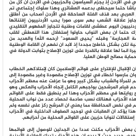
ي في الأردن إذ يجزم السياسون والحزبيون في الأردن ان كل من
باشا حتما سيحظى بدعمه العشائري وهذا سلوك إجتماعي تم
 العربي بعد قذف الفئة الساحقة في الأردن أصحاب من أطلق
جاوز علاقة الشعب بهم سوى صورا يحب الأردنييون إقتنائها
لأردنييون اليوم عطشى لقامات وطنية تتجاوز المفهوم التقليدي
ك حتما ان بعض النواب حاولوا إستغلال هذا التعطش لقلب
العجارمة" وقبله "يحيى السعود" (رحمه الله) والعديد من
نية لكن بشكل خاطئ مجددا إذ لابد ان نفهم ان القامة الوطنية
يرة انما لها علاقة بالقدرة على توزين الإصلاح بثوابت الدولة في
اية مصالح الوطن العليا.
 الإقبال للإقتراع على قوائم الإسلامين كان لإمتلاكهم الخطاب
 وان مارسوا اخطاء في توزين الإصلاح مقصودة وغير مقصودة إلى
م للمرأة والشباب بشكل كبير وهو ما عزفت عنه معظم الأحزاب
عدم قيام المرشحين بواجبهم الكامل إتجاه الأحزاب والعكس وهو
ع روايتها في معظم الأحزاب وهذا لم ينطبق فقط على القوائم
 هذه الأحزاب فهنالك نسب صادمة لحصاد عدد من نواب المحلية
م في نفس المحافظة مما يعني ان المرشح ركز على نفسه ولم
هذا يؤكد ان العقبات في توحيد الصفوف الداخلية في الأحزاب
ستقالات لنوابا حزبين على القوائم المحلية من أحزابهم.
بعض الأحزاب مكنت عددا من الجدلين للوصول إلى قوائمها
عبي جديد حيث لا يبدو ان هذه الأحزاب تدرك العقلية الأردنية