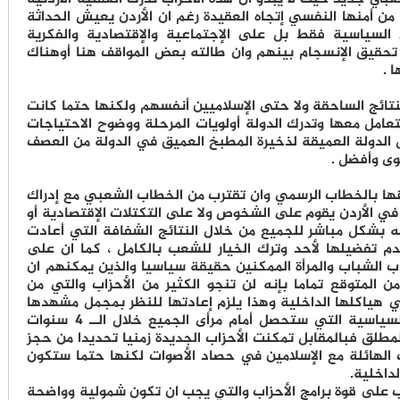
ن أمنها النفسي إتجاه العقيدة رغم ان الأردن يعيش الحداثة
 السياسية فقط بل على الإجتماعية والإقتصادية والفكرية
قيق الإنسجام بينهم وان طالته بعض المواقف هنا أوهناك
 .
لنتائج الساحقة ولا حتى الإسلاميين أنفسهم ولكنها حتما كانت
تعامل معها وتدرك الدولة أولويات المرحلة ووضوح الاحتياجات
 الدولة العميقة لذخيرة المطبخ العميق في الدولة من العصف
وى وأفضل .
اقها بالخطاب الرسمي وان تقترب من الخطاب الشعبي مع إدراك
في الأردن يقوم على الشخوص ولا على التكتلات الإقتصادية أو
له بشكل مباشر للجميع من خلال النتائج الشفافة التي أعادت
دم تفضيلها لأحد وترك الخيار للشعب بالكامل ، كما ان على
ب الشباب والمرأة الممكنين حقيقة سياسيا والذين يمكنهم ان
ن المتوقع تماما بإنه لن تنجو الكثير من الأحزاب والتي من
في هياكلها الداخلية وهذا يلزم إعادتها للنظر بمجمل مشهدها
حتى تستطيع النجاة في مبارزة المكاسرة السياسية التي ستحصل أمام مرأى الجميع خلال الــ 4 سنوات
المطلق فبالمقابل تمكنت الأحزاب الجديدة زمنيا تحديدا من حجز
 الهائلة مع الإسلامين في حصاد الأصوات لكنها حتما ستكون
لداخلية.
ب على قوة برامج الأحزاب والتي يجب ان تكون شمولية وواضحة