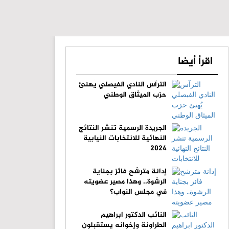
اقرأ أيضا
الترآس النادي الفيصلي يُهنئ
حزب الميثاق الوطني
الجريدة الرسمية تنشر النتائج
النهائية للانتخابات النيابية
2024
إدانة مترشح فائز بجناية
الرشوة.. وهذا مصير عضويته
في مجلس النواب؟
النائب الدكتور ابراهيم
الطراونة وإخوانه يستقبلون