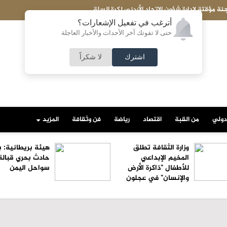
ت الوطنية تواصل انتصاراتها في جولة غرب آسيا للكرة الطائرة الشاطئية
أترغب في تفعيل الإشعارات؟
حتى لا تفوتك آخر الأحداث والأخبار العاجلة
اشترك
لا شكراً
دولي
من القبة
اقتصاد
رياضة
فن وثقافة
المزيد
وزارة الثقافة تطلق
هيئة بريطانية: ب
المخيم الإبداعي
حادث بحري قبالة
للأطفال "ذاكرة الأرض
سواحل اليمن
والإنسان" في عجلون