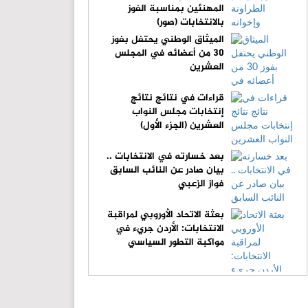
المهنئين بمناسبة الفوز
بالانتخابات (صور)
الميثاق الوطني يحتفل بفوز
30 من أعضائه في المجلس
العشرين
قراءات في نتائج نتائج
إنتخابات مجلس النواب
العشرين (الجزء الأول)
بعد خسارته في الانتخابات ..
بيان صادر عن النائب السابق
فواز الزعبي
بعثة الاتحاد الأوروبي لمراقبة
الانتخابات: الأردن جريء في
مواكبة التطور السياسي