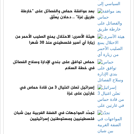
بعد موافقة حماس والفصائل على "خارطة
طريق غزة" .. دحلان يُعلّق
هيئة الأسرى: الاحتلال يمنع الصليب الأحمر من
زيارة أي أسير فلسطيني منذ 30 شهرا
حماس توافق على بندي الإدارة وسلاح الفصائل
في خطة السلام
إسرائيل تعلن اغتيال 3 من قادة حماس في
غارتين على غزة
تجدّد المواجهات في الضفة الغربية بين شبان
فلسطينيين ومستوطنين إسرائيليين