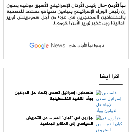
نبأ الأردن -
قال رئيس الأركان الإسرائيلي الأسبق موشيه يعلون
إن رئيس الوزراء الإسرائيلي بنيامين نتنياهو مستعد للتضحية
بالمختطفين (المحتجزين في غزة) من أجل سموتريتش (وزير
المالية) وبن غفير (وزير الأمن القومي).
تابعوا نبأ الأردن على
اقرأ أيضا
فلسطين: إسرائيل تسعى لإنهاء حل الدولتين
ووأد القضية الفلسطينية
جزارون في "كيان" الدم ... من التحريض
السياسي إلى المقابر الجماعية