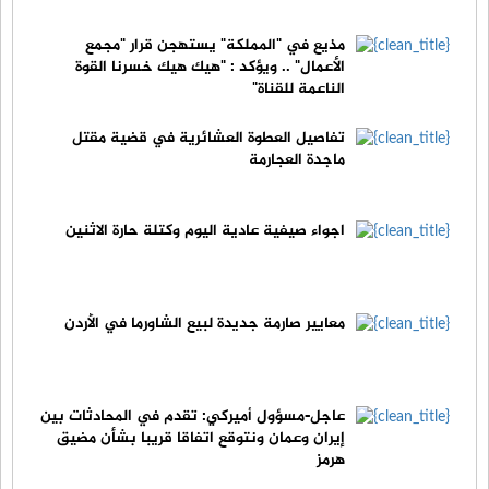
مذيع في "المملكة" يستهجن قرار "مجمع
الأعمال" .. ويؤكد : "هيك هيك خسرنا القوة
الناعمة للقناة"
تفاصيل العطوة العشائرية في قضية مقتل
ماجدة العجارمة
اجواء صيفية عادية اليوم وكتلة حارة الاثنين
معايير صارمة جديدة لبيع الشاورما في الأردن
عاجل-مسؤول أميركي: تقدم في المحادثات بين
إيران وعمان ونتوقع اتفاقا قريبا بشأن مضيق
هرمز