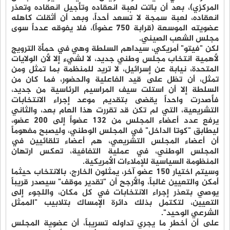
المركزي)، بعد أن باتت لعبة انعقاده وتأجيل انعقاده وتعذر
انعقاده، لعبة سمجة لا تُسعد أحداً، وبعد أن أثقلت كاهله
عضويته الموسعة (قرابة 750 عضواً)، فلا يفوقه عدداً سوى
مجلس الشعب الصيني.
لكن "فيتو" أمريكي، سيداهم السلطة وهي في حمأة الترويج
لأهمية انتخاب مجلس وطني جديد، لا لشيء إلا لأن الولايات
المتحدة، نيابة عن إسرائيل، لا تريد للمنظمة بما تمثل ومن
تمثل، أن تظل على قيد الفاعلية والحضور، فما كان من
السلطة إلا أن استلت سيف المراسيم الرئاسية من جديد،
فأصدرت واحداً يقضى بتقديم موعد إجراء الانتخابات
التشريعية، التي لم تكن قد تقررت هذا العام بعد، والثاني
يرفع عدد أعضاء المجلس من 132 عضواً إلى 200 عضو،
ليطابق "كوتا الداخل" في المجلس الوطني، وليصبح مفهوماً
أن أعضاء المجلس التشريعي، هم أعضاء تلقائيين في
المجلس الوطني، في عملية التفافية، تعكس ارتهان
المنظومة السياسية للإملاءات الأمريكية.
وسيتم اختيار 150 عضو آخر، يمثلون الخارج، بالانتخاب حيثما
أمكن والتعيين غالباً، والأرجح أن "تقدير موقف" سيصدر قريباً
يوصي بتعذر إجراء الانتخابات في كل مكان، واللجوء إلى
التعيين، لتكتمل بذلك دائرة الإمساك بتلابيب "الممثل
الشرعي الوحيد".
على أن أخطر ما يجري تداوله تسريباً، أن عضوية المجلس