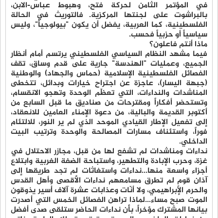
في المؤتمر الثامن لحركة فتح، وهبوط عباس-الابن،
بالبراشوت على لجنتها المركزية. فالتوريث في الحالة
الفلسطينية، كما العربية، يفضل أن يكون "بيولوجياً"، وليس
سياسياً أو حزبياً فحسب.
ماذا أنتم فاعلون؟
فيما مشهد النظام السياسي الفلسطيني يرتسم أمام أنظار
الجميع، وعمليات "الهندسة" جارية على قدم وساق، تقف
الفصائل الفلسطينية الإسلامية (حماس والجهاد) والوطنية
(جبهة اليسار)، عاجزة عن اجتراح خيارات وبدائل، تتخطى
المناشدات والنداءات، التي تعظّم الوحدة وتهجو الانقسام،
وتستحضر أفكاراً ومقترحات من صناديق ما قبل السابع من
أكتوبر القديمة والبالية، من دعوة الإمناء العامين للانعقاد،
إلى تفعيل الإطار القيادي الموحد الذي لم ير النور، للالتئام
فوراً، واستئناف مسارات المصالحة والوحدة وترتيب البيت
الداخلي.
نداءات ومناشدات لم تشفع لها من قبل، مجازر الاحتلال في
غزة، وحرب الإبادة والتطهير، واستباحة الضفة الغربية وابتلاع
أجزاء واسعة منها...نداءات واستغاثات لم تجد طريقها إلى
آذان قومٍ لم تطرق مسامعهم نداءات الأقصى وأهل القدس
والحرم الإبراهيمي، ولا أنّات وعذابات عشرة آلاف أسير يذوقون
الموت صبح مساء...لماذا تراهن الفصائل الخمس التي أصدرت
بيانها المشترك مؤخراً، بأن نداءات الحاضر ستلقى صدى أفضل