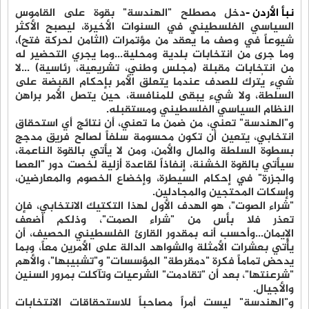
نبأ الأردن -
دخل مصطلح "الهندسة" بقوة على القاموس
السياسي الفلسطيني في السنوات الأخيرة، ليصبح الأكثر
شيوعاً في وصف ما يُعقد من مؤتمرات (الثامن لحركة فتح)،
وما جرى من انتخابات بلدية ومحلية...وما يجري التحضير له
من انتخابات مقبلة (مجلس وطني، تشريعية، رئاسية) ...لا
شيء يُترك للصدف عندما يتعلق الأمر بإحكام القبضة على
السلطة، ولا شيء يبقى للمنافسة، حين يتصل الأمر براهن
النظام السياسي الفلسطيني ومستقبله.
و"الهندسة" تعني، من ضمن ما تعني، أن نتائج أي استحقاق
انتخابي، يتعين أن تكون محسومة سلفاً لصالح فريق مدجج
بسطوة السلطة والمال والأمن، ومن لا يأتي بالقوة الناعمة،
سيأتي بالقوة الخشنة، إنفاذاً لقاعدة أزلية لخصت دور "العصا
والجزرة" في إحكام السيطرة، وإخضاع الخصوم والمعارضين،
وإسكات المحتجين والمجادلين.
"شراء الصوت"، هو الهدف الأول لهذا التكتيك الانتخابي، فإن
تعذر فلا بأس من "شراء الصمت"، وذلكم أضعف
الإيمان...وأحسب أنه بمقدور القارئ الفلسطيني الحصيف، أن
يأتي بعشرات الأمثلة والشواهد الدالة على الأمرين معاً، وبما
يدحض تماماً فكرة "دمقرطة" المؤسسات" و"تشبيبها"، والأهم
"شرعنتها"، بعد أن "تقادمت" الشرعيات وتآكلت بمرور السنين
والأجيال.
و"الهندسة" ليست أمراً مصاحباً للاستحقاقات الانتخابات