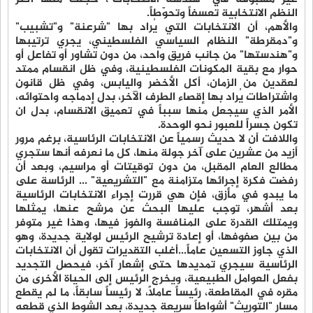
النظم الانتخابية تعسفاً وتحوّطاً.
والأهم، أن الانتخابات التي يُراد بها "شرعنة" و"تشبيب"
و"دمقرطة" النظام السياسي الفلسطيني، يجري ترتيبها
و"هندستها" من جانب فريق واحد، من دون تشاور أو تفاعل أو
حوار مع بقية المكونات الفلسطينية، وفي ظل انقسام ممتد
لعقدين من الزمان، أكل الأخضر واليابس، وفي ظل قانون
واشتراطات يُراد بها إقصاء الطرف الآخر، بدل إدماجه واحتوائه،
الأمر الذي سيجعل منها سبباً في تعميق الانقسام، بدل ان
تكون جسراً للعبور نحو الوحدة.
واللافت أن لا حديث رسمياً عن الانتخابات الرئاسية، برغم مرور
أزيد من عشرين على آخر جولة منها، كل ما نعرفه أنها ستجري
مطالع العام المقبل، من دون توقيتات أو مراسيم، وبعد أن
رفضت فكرة إجرائها متزامنة مع "التشريعية" ... الرئاسة على
ما يبدو في مأزق، فإن هي قررت إجراء الانتخابات الرئاسية
بعد أشهر، توجب عليها البحث عن مرشح عنها، يمثلها
ويمتلك القدرة على المنافسة والفوز فيها، وهذا غير متوفر
من بين صفوفها، أو إعادة ترشيح الرئيس لولاية جديدة، وهو
الذي جاوز التسعين عاماً...أغلب التقديرات تقول أن الانتخابات
الرئاسية سيجري تمديدها حتى إشعار آخر، فيحصل التجديد
بفعل العوامل الطبيعية، ويخرج الرئيس إلى الحياة الأخرى من
مقره في المقاطعة، رئيساً عاملاً، لا رئيساً سابقاً، ما لم يقطع
مسار "التوريث" أشواطاً سريعة جديدة، بعد الشوط الذي قطعه