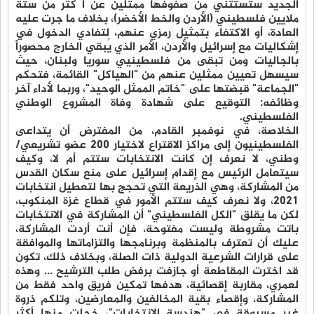
الجديد ستستثني من صفوفها ممثلين عن أ كثر من ستة
ملايين فلسطيني (الأردن والخط الأخضر)، بخلاف ما جرت عليه
العادة، أو الاكتفاء بتمثيل رمزي عنهم، لتفادي الدخول في
إشكاليات مع إسرائيل والأردن، الأمر الذي يُبقي الخارج محصوراً
بالجاليات ومن تبقى من فلسطينيي سوريا ولبنان، حيث
سيسهل تعيين ممثلين عنهم من "الهياكل" القائمة، فتحكم
"الجماعة" قبضتها على "خاتم الممثل الوحيد"، وربما لأداء آخر
وظائفه: التوقيع على شهادة وفاة المشروع الوطني
الفلسطيني.
الخلاصة، في نوفمبر القادم، من المفترض أن يتداعى
الفلسطينيون إلى مراكز الاقتراع لاختيار 200 عضو تشريعي/
وطني، لا نعرف إن كانت الانتخابات ستتم أم لا، وكيف
سيتعامل الرئيس مع إقدام إسرائيل على منع سكان القدس
من المشاركة، وهي الذريعة التي تحجج بها لتعطيل انتخابات
2021، ولا نعرف كيف ستتم الأمور في قطاع غزة المنكوب،
لكن ما يقلق "الكل الفلسطيني" أن المشاركة في الانتخابات
باتت مشروطة وليست مفتوحة، فإن أنت أردت المشاركة،
عليك أن تعترف بالمنظمة وبرنامجها والتزاماتها والموافقة
على قرارات الشرعية الدولية ذات الصلة، وبخلاف ذلك، تكون
قد اخترت المقاطعة أو جازفت برفض طلب الترشيح ... وهذه
لعمري، مقاربة إقصائية، هدفها تمكين فريق واحد فقط من
المشاركة، وإقصاء بقية المخالفين والمعارضين، وتلكم ذروة
غير مسبوقة في "هندسة الانتخابات"، خجلت منها أكثر