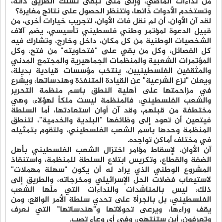
من نداءات الماضي، وإلى متى تبقى تسلك الطريق ذاته،
وتستخدم الأدوات ذاتها، وتتنظر الحصول على نتائج مغايرة؟
لقد آن الأوان، أن لم نقل فات الأوان، لتجريب خيارات أخرى، من
قبيل الدعوة لمؤتمر وطني فلسطيني تأسيسي، يضم آلاف
الشخصيات الوطنية من كل مكان، داخل وخارج، وتشارك فيه
كل الفصائل، وكل من بقي على "فتحاويته" من فتح، وكل
المؤتمرات الشعبية والمنظمات الجماهيرية والمجتمع المدني
والمثقفين الفلسطينيين، ينتخب مؤسسات قيادية بديلة،
ويعلن "نزع الشرعية" عن القيادة المتنفذة وهندساتها، ويشرع
في مزاحمتها على أهلية النطق باسم منظمة التحرير
والشعب الفلسطيني، فالمنظمة ليست ملكاً لهؤلاء، وهي
مختطفة من قبلهم، وقد آن أوان استعادتها، أما السلطة
فيتعين أن تعود إلى وظائفها "البلدية والخدمية"، لتنطق
المنظمة وحدها باسم الشعب الفلسطيني، ولتقوم بتمثيله
في مختلف أماكن تواجده.
آن الأوان، لإسقاط مؤامر اختزال الشعب الفلسطيني بأهل
الضفة والقطاع، وتكريس ابتلاع السلطة للمنظمة، واستنقاذ
المشروع الوطني الذي يراد له أن يكون "سهلة مهملات"
لاستيعاب فضلات الحل الإسرائيلي ومخرجاته، والطريق إلى
ذلك، ليس بالمناشدات والنداءات التي ملّها الشعب
الفلسطيني، بل بالجرأة على تحدي سلطة الأمر الواقع، ومن
يقف وراءها، ويرعى تحولاتها و"هندساتها" التي نعرف
وتعرفون، أين ستنتهي، وفي أي وعاء تصب.