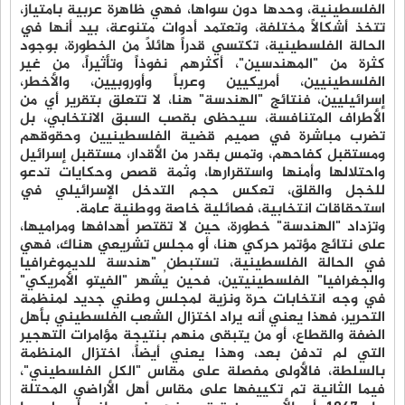
الفلسطينية، وحدها دون سواها، فهي ظاهرة عربية بامتياز،
تتخذ أشكالاً مختلفة، وتعتمد أدوات متنوعة، بيد أنها في
الحالة الفلسطينية، تكتسي قدراً هائلاً من الخطورة، بوجود
كثرة من "المهندسين"، أكثرهم نفوذاً وتأثيراً، من غير
الفلسطينيين، أمريكيين وعرباً وأوروبيين، والأخطر،
إسرائيليين، فنتائج "الهندسة" هنا، لا تتعلق بتقرير أي من
الأطراف المتنافسة، سيحظى بقصب السبق الانتخابي، بل
تضرب مباشرة في صميم قضية الفلسطينيين وحقوقهم
ومستقبل كفاحهم، وتمس بقدر من الأقدار، مستقبل إسرائيل
واحتلالها وأمنها واستقرارها، وثمة قصص وحكايات تدعو
للخجل والقلق، تعكس حجم التدخل الإسرائيلي في
استحقاقات انتخابية، فصائلية خاصة ووطنية عامة.
وتزداد "الهندسة" خطورة، حين لا تقتصر أهدافها ومراميها،
على نتائج مؤتمر حركي هنا، أو مجلس تشريعي هناك، فهي
في الحالة الفلسطينية، تستبطن "هندسة للديموغرافيا
والجغرافيا" الفلسطينيتين، فحين يُشهر "الفيتو الأمريكي"
في وجه انتخابات حرة ونزية لمجلس وطني جديد لمنظمة
التحرير، فهذا يعني أنه يراد اختزال الشعب الفلسطيني بأهل
الضفة والقطاع، أو من يتبقى منهم بنتيجة مؤامرات التهجير
التي لم تدفن بعد، وهذا يعني أيضاً، اختزال المنظمة
بالسلطة، فالأولى مفصلة على مقاس "الكل الفلسطيني"،
فيما الثانية تم تكييفها على مقاس أهل الأراضي المحتلة