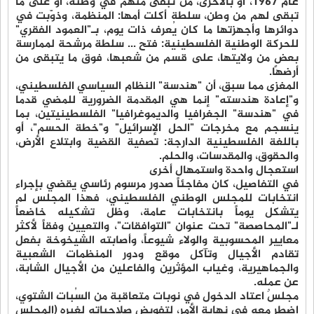
عام 1967، أو بالأحرى، من تبقى منهم في وطنه، أو على ما
تبقى لهم من وطن، سلطة أكلت أمها: المنظمة، وذوّبت في
دوائرها وأجهزتها ما كان يُعرف ذات يوم، بـ"العمود الفقري"
للحركة الوطنية الفلسطينية: فتح ... سلطة مرشحة لممارسة
بعضٍ من ولايتها، على قسم من شعبها، فوق ما يتبقى من
أرضها.
المغزى مما سبق، أن "هندسة" النظام السياسي الفلسطيني،
و"إعادة هندسته" إنما هي المقدمة الضرورية للمضي قدما
في "هندسة" الجغرافيا والديموغرافيا" الفلسطينيتين، بما
ينسجم مع مخرجات "الحل الإسرائيل" و"خطة الحسم"، أو
باللغة الفلسطينية الدارجة: تصفية القضية وابتلاع الأرض،
والحقوق، والمقدسات، والحلم.
استعجال واحدة واستمهال أخرى
في التفاصيل، كان مفاجئاً صدور مرسوم رئاسي يقضي بإجراء
انتخابات للمجلس الوطني الفلسطيني، فهذا المجلس لم
يتشكل يوماً بانتخابات عامة، وظل تشكيله خاضعاً
لـ"المحاصصة" تحت عنوان "التوافقات"، والتعيين وفقاً لأكثر
معايير المحسوبية والولاء شيوعاً، وأصابته الشيخوخة بفعل
تقادم الأجيال وتآكل موقع ودور المنظمات الشعبية
والجماهيرية، وغياب المؤثرين والفاعلين من الأجيال الشابة،
عن عمله.
مجلسٌ اعتاد الدخول في نوبات متعاقبة من السُبات الشتوي،
اضطر معه في نهاية الأمر، لتفويض صلاحياته لغيره (المجلس