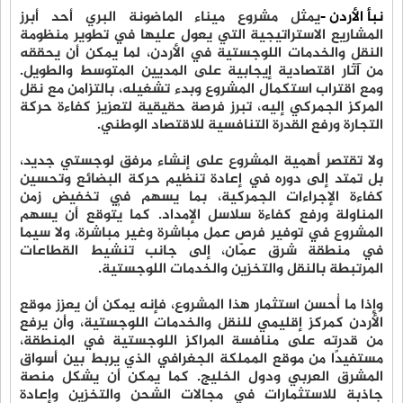
نبأ الأردن -
يمثل مشروع ميناء الماضونة البري أحد أبرز
المشاريع الاستراتيجية التي يعول عليها في تطوير منظومة
النقل والخدمات اللوجستية في الأردن، لما يمكن أن يحققه
من آثار اقتصادية إيجابية على المديين المتوسط والطويل.
ومع اقتراب استكمال المشروع وبدء تشغيله، بالتزامن مع نقل
المركز الجمركي إليه، تبرز فرصة حقيقية لتعزيز كفاءة حركة
التجارة ورفع القدرة التنافسية للاقتصاد الوطني.
ولا تقتصر أهمية المشروع على إنشاء مرفق لوجستي جديد،
بل تمتد إلى دوره في إعادة تنظيم حركة البضائع وتحسين
كفاءة الإجراءات الجمركية، بما يسهم في تخفيض زمن
المناولة ورفع كفاءة سلاسل الإمداد. كما يُتوقع أن يسهم
المشروع في توفير فرص عمل مباشرة وغير مباشرة، ولا سيما
في منطقة شرق عمّان، إلى جانب تنشيط القطاعات
المرتبطة بالنقل والتخزين والخدمات اللوجستية.
وإذا ما أُحسن استثمار هذا المشروع، فإنه يمكن أن يعزز موقع
الأردن كمركز إقليمي للنقل والخدمات اللوجستية، وأن يرفع
من قدرته على منافسة المراكز اللوجستية في المنطقة،
مستفيدًا من موقع المملكة الجغرافي الذي يربط بين أسواق
المشرق العربي ودول الخليج. كما يمكن أن يشكل منصة
جاذبة للاستثمارات في مجالات الشحن والتخزين وإعادة