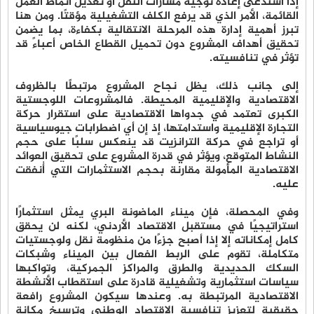
إذا استدعى إعادة توجيه مسارات النقل أو تعديل أنماط العمل
القائمة، الأمر الذي قد يرفع الكلف التشغيلية مؤقتًا. ومن هنا
تبرز أهمية إدارة هذه المرحلة الانتقالية بكفاءة، بما يضمن
تحقيق أهداف المشروع دون تحميل القطاع الخاص أعباءً قد
تؤثر في تنافسيته.
إلى جانب ذلك، يظل نجاح المشروع مرتبطًا بالظروف
الاقتصادية والإقليمية المحيطة. فالمشروعات اللوجستية
الكبرى تعتمد في جدواها الاقتصادية على استقرار حركة
التجارة الإقليمية واستدامتها، إذ إن أي اضطرابات جيوسياسية
أو تراجع في حركة الترانزيت قد ينعكس سلبًا على حجم
النشاط المتوقع، ويؤثر في قدرة المشروع على تحقيق العوائد
الاقتصادية المأمولة مقارنة بحجم الاستثمارات التي أُنفقت
عليه.
وفي المحصلة، فإن ميناء الماضونة البري يمثل استثمارًا
استراتيجيًا في مستقبل الاقتصاد الأردني، لكنه لن يحقق
كامل إمكاناته إلا إذا أصبح جزءًا من منظومة نقل ولوجستيات
متكاملة، تقوم على الربط الفعال بين الميناء وشبكات
السكك الحديدية والطرق والمراكز الجمركية، وتواكبها
سياسات استثمارية وتشغيلية قادرة على استقطاب الأنشطة
الاقتصادية المرتبطة به. وعندها سيكون المشروع رافعة
حقيقية لتعزيز تنافسية الاقتصاد الوطني وترسيخ مكانة