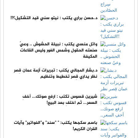
د.حسن براري يكتب : نيتو سني قيد التشكيل؟!!
وائل منسي يكتب : نبيلة الحشوش .. وعيٌ
صنعته الحقول وشمس الغور وليس القاعات
المكيفة
د.بشار المجالي يكتب : تبريرات أزمة عمان قِصر
نظر يداري قِصر تخطيط وتنظيم
شيرين قسوس تكتب : ارفع صوتك... أخفِ
السعر... ثم اختفِ بعد البيع!
باسم سكجها يكتب: " "سند" و"الفواتير" وآيات
القران الكريم!