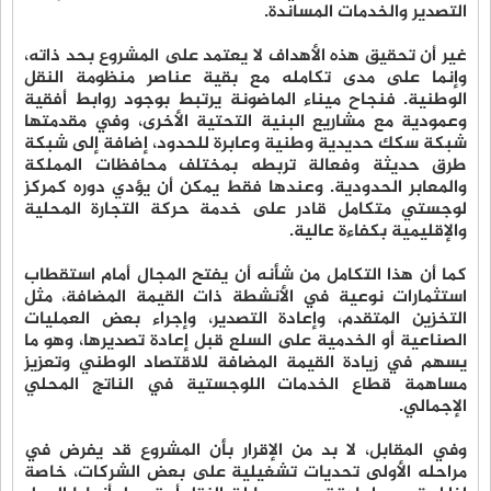
التصدير والخدمات المساندة.
غير أن تحقيق هذه الأهداف لا يعتمد على المشروع بحد ذاته،
وإنما على مدى تكامله مع بقية عناصر منظومة النقل
الوطنية. فنجاح ميناء الماضونة يرتبط بوجود روابط أفقية
وعمودية مع مشاريع البنية التحتية الأخرى، وفي مقدمتها
شبكة سكك حديدية وطنية وعابرة للحدود، إضافة إلى شبكة
طرق حديثة وفعالة تربطه بمختلف محافظات المملكة
والمعابر الحدودية. وعندها فقط يمكن أن يؤدي دوره كمركز
لوجستي متكامل قادر على خدمة حركة التجارة المحلية
والإقليمية بكفاءة عالية.
كما أن هذا التكامل من شأنه أن يفتح المجال أمام استقطاب
استثمارات نوعية في الأنشطة ذات القيمة المضافة، مثل
التخزين المتقدم، وإعادة التصدير، وإجراء بعض العمليات
الصناعية أو الخدمية على السلع قبل إعادة تصديرها، وهو ما
يسهم في زيادة القيمة المضافة للاقتصاد الوطني وتعزيز
مساهمة قطاع الخدمات اللوجستية في الناتج المحلي
الإجمالي.
وفي المقابل، لا بد من الإقرار بأن المشروع قد يفرض في
مراحله الأولى تحديات تشغيلية على بعض الشركات، خاصة