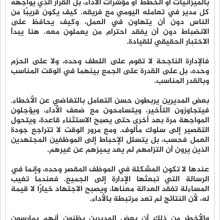
بالميزانيات أو الخطط أو مؤشرات الأداء، بل القرار الذي يواجهه
كل مدير في تعامله اليومي مع فريقه. كيف يكون قريبًا من
الناس دون أن يتهاون في العمل، وكيف يحافظ على
الانضباط دون أن يفقد احترام من يعملون معه. هنا يبدأ
الاختبار الحقيقي للقيادة.
فالإدارة الناجحة لا تقوم على اللطف وحده، ولا على الحزم
وحده، بل على القدرة على الجمع بينهما في الوقت المناسب
وبالقدر المناسب.
بعض المديرين يربطون حسن التعامل بالتغاضي عن الأخطاء.
فيتجاوزون التأخير، ويتسامحون مع ضعف الأداء، ويؤجلون
المواجهة مرة بعد أخرى حتى يصبح الاستثناء قاعدة، ويتحول
التقصير إلى سلوك مألوف. ومع مرور الوقت لا تتراجع جودة
العمل فحسب، بل يتسلل الإحباط إلى الموظفين المجتهدين
الذين يرون أن التزامهم لم يعد يميزهم عن غيرهم.
عندها لا تكون المشكلة في الموظف المقصر وحده، وإنما في
الرسالة التي تبعثها الإدارة إلى الجميع. فعندما تغيب
المساءلة تفقد العدالة معناها، ويصبح الاجتهاد خيارًا لا قيمة
له، لأن النتائج لم تعد مرتبطة بالأداء.
والأخطر من ذلك أن بعض المديرين يظنون أنهم يمارسون