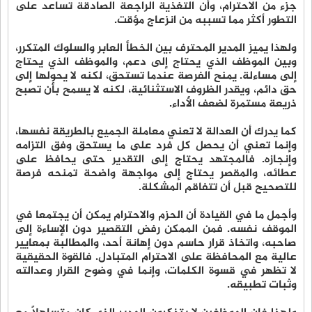
جزء من الاحترام، وأن التغذية الراجعة الصادقة تساعد على
التطور أكثر مما تسببه من انزعاج مؤقت.
ولهذا يميز المدير المحترف بين الخطأ العابر والسلوك المتكرر،
وبين الموظف الذي يحتاج إلى دعم، والموظف الذي يحتاج
إلى مساءلة. يمنح الفرصة عندما تستحق، لكنه لا يحولها إلى
حق دائم، ويقدر الظروف الاستثنائية، لكنه لا يسمح بأن تصبح
ذريعة مستمرة لضعف الأداء.
كما يدرك أن العدالة لا تعني معاملة الجميع بالطريقة نفسها،
وإنما تعني أن يحصل كل فرد على ما يستحق وفق التزامه
وإنجازه. فالمجتهد يحتاج إلى التقدير حتى يحافظ على
عطائه، والمقصر يحتاج إلى مواجهة واضحة تمنحه فرصة
للتصحيح قبل أن تتفاقم المشكلة.
وأجمل ما في القيادة أن الحزم والاحترام يمكن أن يجتمعا في
الموقف نفسه. فمن الممكن رفض التقصير دون الإساءة إلى
صاحبه، واتخاذ قرار حاسم دون إهانة أحد، والمطالبة بمعايير
عالية مع المحافظة على الاحترام المتبادل. فالقوة الحقيقية
لا تظهر في قسوة الكلمات، وإنما في وضوح القرار وعدالته
وثبات تطبيقه.