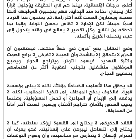
أعلى درجات الإنسانية، بينما هم في الحقيقة يؤجلون قرارًا
كان ينبغي اتخاذه منذ البداية. فهم يتجنبون المواجهة لأنها
صعبة، ويختارون الصمت لأنه أكثر راحة، ثم يمنحون هذا التردد
اسمًا جميلًا. لكن الإدارة لا تقاس بحسن النوايا، وإنما بما
تحققه من نتائج. وكل تقصير لا يعالج في وقته يتحول إلى
عبء يتحمله الفريق بأكمله.
وفي المقابل، يقع آخرون في خطأ مختلف. فيعتقدون أن
الحزم لا يتحقق إلا بالشدة، وأن الهيبة لا تفرض إلا برفع الصوت
وكثرة التهديد. فيسود التوتر، ويتراجع الحوار، ويصبح
الموظفون منشغلين بتجنب العقوبة أكثر من اهتمامهم
بتحقيق النجاح.
قد يحقق هذا الأسلوب انضباطًا مؤقتًا، لكنه لا يبني مؤسسة
قوية. فالخوف يدفع الموظف إلى تنفيذ المطلوب، لكنه لا
يدفعه إلى الإبداع أو المبادرة أو تحمل المسؤولية. وعندما
يغيب الشعور بالأمان، تتراجع الأفكار، ويصبح الصمت أكثر أمانًا
من المحاولة.
القائد الحقيقي لا يحتاج إلى القسوة ليؤكد سلطته، كما لا
يحتاج إلى التساهل ليبرهن على إنسانيته. فهو يعرف أن
احترام الإنسان لا يتعارض مع محاسبته، وأن وضوح التوقعات