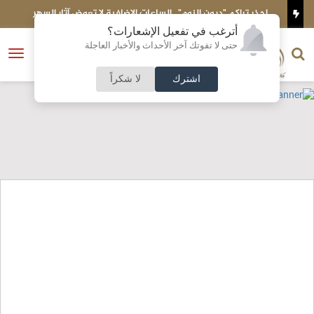
ئي
احذر تراكم "ديون النوم".. الساعات الإضافية لا تعوض آثار السهر
م
أترغب في تفعيل الإشعارات؟
الناشر و رئيس التحرير
حتى لا تفوتك آخر الأحداث والأخبار العاجلة
النسخة الكاملة
فتح
نشأت الحلبي
القائمة
اشترك
لا شكراً