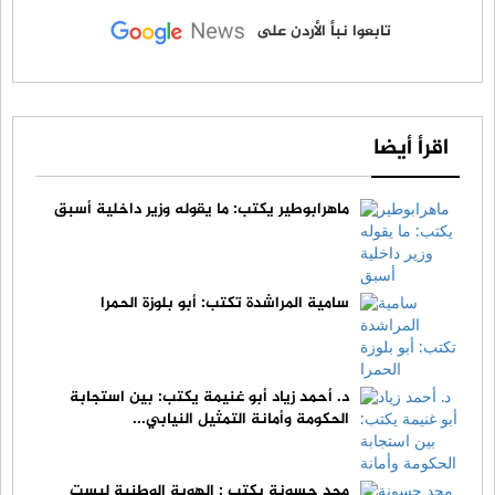
تابعوا نبأ الأردن على
اقرأ أيضا
ماهرابوطير يكتب: ما يقوله وزير داخلية أسبق
سامية المراشدة تكتب: أبو بلوزة الحمرا
د. أحمد زياد أبو غنيمة يكتب: بين استجابة
الحكومة وأمانة التمثيل النيابي...
مجد حسونة يكتب : الهوية الوطنية ليست