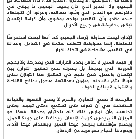
ولهذا فإن الموظفين لا يتذكرون المدير الذي كان متساهلًا مع
الجميع، ولا المدير الذي كان يخيف الجميع. ما يبقى في
ذاكرتهم هو المدير الذي وثقوا بعدالته، وعرفوا أن الاجتهاد
عنده مقدر، وأن التقصير يواجه بوضوح، وأن كرامة الإنسان
تبقى محفوظة في جميع الأحوال.
الإدارة ليست محاولة لإرضاء الجميع، كما أنها ليست استعراضًا
للسلطة. إنها مسؤولية تتطلب حكمة في التعامل، وعدالة
في التقييم، وشجاعة في اتخاذ القرار.
إن قيمة المدير لا تُقاس بعدد القرارات التي يصدرها، ولا بحجم
المرونة التي يبديها، بل بقدرته على تحقيق التوازن بين
الإنسان والعمل. فمن ينجح في تحقيق هذا التوازن يبني
فريقًا يثق بقيادته، ويؤمن بعدالتها، ويعمل بدافع القناعة
والانتماء، لا بدافع الخوف.
فالرحمة لا تعني التهاون، والحزم لا يعني القسوة. والقيادة
الحقيقية هي أن تعرف متى تستمع، ومتى توجه، ومتى
تحاسب، وأن تمارس ذلك كله باحترام وعدالة. فهذا هو
الميزان الذي يصون كرامة الإنسان، ويحافظ على جودة العمل،
ويصنع مؤسسات يترسخ فيها التميز، ويستدام فيها الأداء،
ويقودها النجاح نحو مزيد من الازدهار.