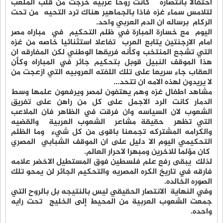
احتفالا بانتصاره كانت روحا عربيه خرجت من قلب الملعب
لتلامس سماء غزه فاذا بالجماهير هناك ترد التحيه من تحت
الركام برساله ان الدم العربي واحد.
اليوم مع خسارة المبارة في ظلم التحكيم في مباراه مصر
امام الارجنتين يتابع العرب تفاعلا استثنائيا خاصه من غزه
التي تشجع المنتخب وكأنه فريقها الوطني لكن المفارقه ان
هذا الموقف النبيل قوبل بتحكيم جائر في المباراه وكأن
العقاب جاء سريعا على تلك اللفته العروبيه التي ازعجت من
لا يريدون لهذه الامه ان تتحد...
مشاهد اطفال غزه وهم يهتفون لمصر ويرفعون علمها وسط
الدمار كانت الرد الاجمل على كل من راهن على تفريق
الشعوب لان السياسه وان فرقت في الظاهر فان الملاعب
التي تظهر حقيقة مشاعر الشعوب العربية والقضيه
والكرامه المشتركه تجمعنا باقوى من كل شيء وما الظلم
التحكيمي اليوم الا دليل على ان الموقف الشبابي المصري
كان مؤلما للاخرين ومبهرا لاحرار العالم.
لذلك يبقى رفع علم فلسطين فوق المستطيل الاخضر علامه
فارقه في تاريخ الكره المصريه والتحكيم الجائر لن يمحو تلك
الصوره الخالده.
وفي النهاية الانتصار الحقيقي ليس بالنتيجه بل بالروح التي
جمعت الشعوب العربية من المحيط إلى الخليج تحت رايه
واحده.