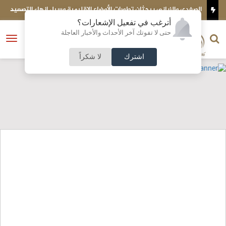
فدي والزياني يبحثان تطورات الأوضاع الإقليمية وسبل إنهاء التصعيد
محمد الهياجن
أترغب في تفعيل الإشعارات؟
الناشر و رئيس التحرير
حتى لا تفوتك آخر الأحداث والأخبار العاجلة
النسخة الكاملة
فتح
نشأت الحلبي
القائمة
اشترك
لا شكراً