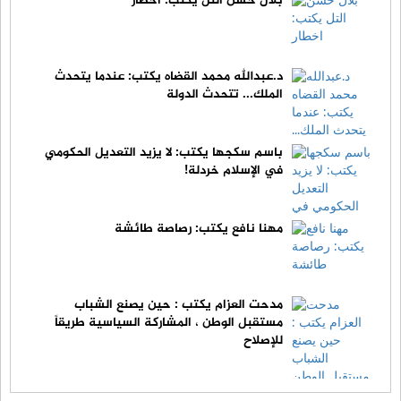
بلال حسن التل يكتب: اخطار
د.عبدالله محمد القضاه يكتب: عندما يتحدث
الملك... تتحدث الدولة
باسم سكجها يكتب: لا يزيد التعديل الحكومي
في الإسلام خردلة!
مهنا نافع يكتب: رصاصة طائشة
مدحت العزام يكتب : حين يصنع الشباب
مستقبل الوطن ، المشاركة السياسية طريقاً
للإصلاح