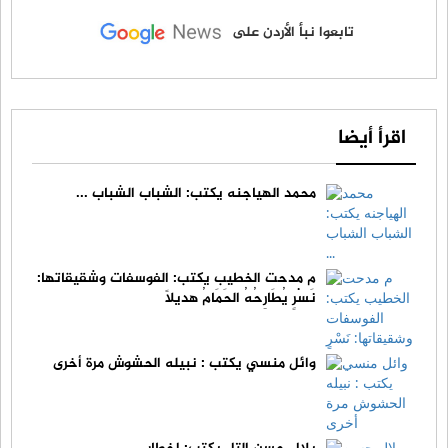
تابعوا نبأ الأردن على
اقرأ أيضا
محمد الهياجنه يكتب: الشباب الشباب ...
م مدحت الخطيب يكتب: الفوسفات وشقيقاتها:
نَسْرٍ يُطَارِحُهُ الحَمَامُ هديلاً
وائل منسي يكتب : نبيله الحشوش مرة أخرى