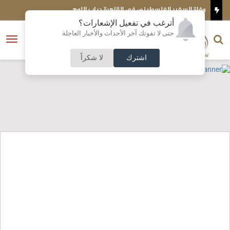
وفاة السفير الفلسطيني في القاهرة دياب اللوح
مصرع طيا
الأميركي
أترغب في تفعيل الإشعارات؟
الناشر و رئيس التحرير
حتى لا تفوتك آخر الأحداث والأخبار العاجلة
النسخة الكاملة
فتح
نشأت الحلبي
القائمة
اشترك
لا شكراً