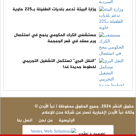
وزارة البيئة تدعم بلديات الطفيلة بـ225 حاوية
مستشفى الكرك الحكومي ينجح في استئصال
ورم معقد في قعر الجمجمة
"النقل البري" تستكمل التشغيل التجريبي
لخطوط جديدة غدا
© حقوق النشر 2024، جميع الحقوق محفوظة | نبأ الأردن
وكالة نبأ الأردن اإخبارية تصدر عن شركة مدن للإعلام
الرئيسية
من نحن
اتصل بنا
تصميم و تطوير