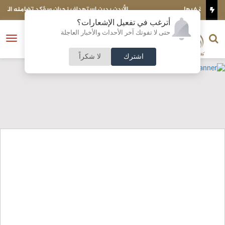
الأردن يدين استهداف نجران ويؤكد تضامنه الكامل مع السعودية
أترغب في تفعيل الإشعارات؟
الناشر و رئيس التحرير
حتى لا تفوتك آخر الأحداث والأخبار العاجلة
النسخة الكاملة
فتح
نشأت الحلبي
القائمة
اشترك
لا شكراً