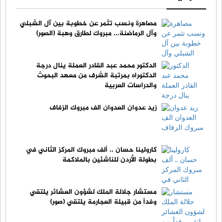
مصاهرة ونسب تثمر عن خطوبة بين آل الشبلي
وآل الرماضنة... مبروك لطارق وهبة (الصور)
الدكتور محمد عبد القادر العملة ينال درجة
الدكتوراه بمرتبة الشرف من معهد البحوث
والدراسات العربية
زيد عدوان العدوان الف مبروك الزفاف
كارولينا حسان .. ألف مبروك المركز الثاني في
بطولة الأردن للناشئين بالملاكمة
مستشار جلالة الملك لشؤون العشائر يلتقي
وفداً من قبيلة العجارمة يلتقي (صور)