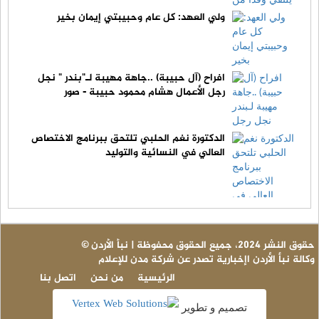
ولي العهد: كل عام وحبيبتي إيمان بخير
افراح (آل حبيبة) ..جاهة مهيبة لـ"بندر " نجل
رجل الأعمال هشام محمود حبيبة - صور
الدكتورة نغم الحلبي تلتحق ببرنامج الاختصاص
العالي في النسائية والتوليد
© حقوق النشر 2024، جميع الحقوق محفوظة | نبأ الأردن
وكالة نبأ الأردن اإخبارية تصدر عن شركة مدن للإعلام
الرئيسية
من نحن
اتصل بنا
تصميم و تطوير