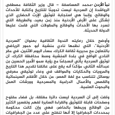
نبأ الأردن -
محمد العساسفة – قال وزير الثقافة مصطفى
الرواشدة إن السردية ليست تدوينًا للتاريخ وكتابة للأحداث
والوقائع، وإنما هي استجابة لتوثيق الإرث الحضاري الذي
تشكّل على الأرض الأردنية منذ زمن بعيد، والطريقة التي
تُسرد بها الأحداث والوقائع والمقولات التي قامت عليها
الدولة الحديثة.
وأوضح خلال رعايته الندوة الثقافية بعنوان "السردية
الأردنية"، التي نظمها نادي منشية أبو حمور الرياضي
بالتعاون مع مديرية ثقافة الكرك، مساء اليوم الاثنين، في مقر
النادي الواقع في بلدة المنشية وسط محافظة الكرك، أن
توثيق السردية يأتي انسجامًا مع رؤية سمو الأمير الحسين بن
عبدالله الثاني، مؤكدًا أنه يقع على عاتقنا تقديم هذا التاريخ
والمرويات والحكايات والمواقف في وعاء توثيقي معرفي
بوسائل تتناسب مع لغة العصر، من خلال الأفلام السينمائية
والقصص والأعمال الدرامية والمسرحية وورشات العمل
والبحوث العلمية.
ولفت إلى أن السردية ليست دائرة مغلقة، بل فضاء مفتوح
وصفحات قابلة للتوثيق والقراءة السابرة لفهم وتفسير الكثير
من الوقائع وربطها بالحاضر، فهي وإن كانت محكومة
بمحددات الجغرافيا إلا أنها تنفتح على عدد من الجغرافيات