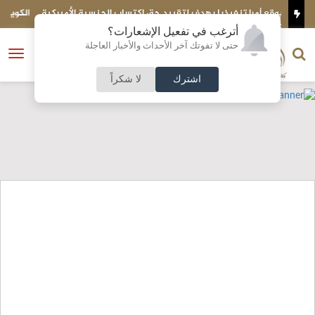
نسية الأميركية
الكويت تحبط تهريب شحنة ضخمة إلى مصر..ماذا بداخلها؟
أترغب في تفعيل الإشعارات؟
الناشر و رئيس التحرير
حتى لا تفوتك آخر الأحداث والأخبار العاجلة
النسخة الكاملة
فتح
نشأت الحلبي
القائمة
اشترك
لا شكراً