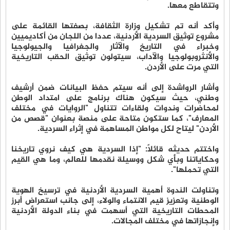
وتتقاطع معها.
وأكد أنه تم تشكيل وزارة الثقافة، بصفتها القائمة على
مشروع توثيق السردية الأردنية، عددا من اللجان من أكاديميين
وخبراء في التاريخ والآثار والجغرافيا والجيولوجيا
والأنثروبولوجيا والآداب، سيتولون توثيق الحقب التاريخية
التي مرت على الأردن.
وأشار الرواشدة إلى أنه سيتم حفظ البيانات ضمن أرشيف
وطني، حيث سيكون هناك برنامج على امتداد الوطن
لمحاضرات وندوات ولقاءات تتناول "الروايات في مختلف
المعارف"، كما ستكون متاحة على منصة بعنوان "قصص من
الأردن" ليتاح لكل مواطن المساهمة في إثراء السردية.
واختتم حديثه قائلًا: "إذا السردية هي كيف نروي تاريخنا
وحكاياتنا وبأي شكل ووسيلة نقدمها للعالم، وما هي القيم
التي تحملها".
وتناولت الندوة أهمية السردية الأردنية في ترسيخ الهوية
الوطنية وتعزيز قيم الانتماء والولاء، إلى جانب استعراض أبرز
المحطات التاريخية التي أسهمت في بناء الدولة الأردنية
وإنجازاتها في مختلف المجالات.