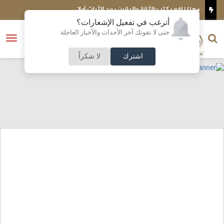
ليقين بعد الثبات أولا
صادرات صناعة عمّان تكسر حاجز 4 مليارات دينار في 7 أشهر
أترغب في تفعيل الإشعارات؟
الناشر و رئيس التحرير
حتى لا تفوتك آخر الأحداث والأخبار العاجلة
النسخة الكاملة
فتح
نشأت الحلبي
القائمة
اشترك
لا شكراً