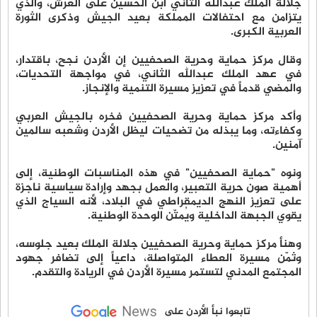
جلالة الملك عبدالله الثاني ابن الحسين على العرش، والذي
يتزامن مع احتفالات المملكة بعيد الجيش وذكرى الثورة
العربية الكبرى.
وقال مركز حماية وحرية الصحفيين إن الأردن نجح، باقتدار،
في عهد الملك عبدالله الثاني، في مواجهة التحديات،
والمضي قدماً في تعزيز مسيرة التنمية والإنجاز.
وأكد مركز حماية وحرية الصحفيين فخره بالجيش العربي
وكفاءته، وما يبذله من تضحيات ليظل الأردن وشعبه سالمين
آمنين.
ونوه "حماية الصحفيين" في هذه المناسبات الوطنية، إلى
أهمية صون حرية التعبير، والعمل بجهد وإرادة سياسية ناجزة
على تعزيز النهج الديمقراطي في البلاد، لأنه السياج الذي
يقوي الجبهة الداخلية ويُمتّن الوحدة الوطنية.
وهنأ مركز حماية وحرية الصحفيين جلالة الملك بعيد جلوسه،
وثمّن مسيرة العطاء المتواصلة، داعياً إلى تضافر جهود
المجتمع المدني لتستمر مسيرة الأردن في الريادة والتقدم.
تابعوا نبأ الأردن على