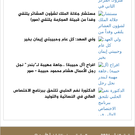
مستشار جلالة الملك لشؤون العشائر يلتقي
وفداً من قبيلة العجارمة يلتقي (صور)
ولي العهد: كل عام وحبيبتي إيمان بخير
افراح (آل حبيبة) ..جاهة مهيبة لـ"بندر " نجل
رجل الأعمال هشام محمود حبيبة - صور
الدكتورة نغم الحلبي تلتحق ببرنامج الاختصاص
العالي في النسائية والتوليد