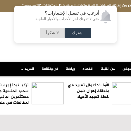
ذر من إطلاق العيارات النارية وإغلاق الطرق خلال احتفالات "التوجيهي"
أترغب في تفعيل الإشعارات؟
حتى لا تفوتك آخر الأحداث والأخبار العاجلة
اشترك
لا شكراً
دولي
من القبة
اقتصاد
رياضة
فن وثقافة
المزيد
الأمانة: أعمال تعبيد في
تركيا تبدأ إجراءا
منطقة زهران ضمن
سحب الجنسية م
خطة تعبيد الأحياء
مستثمرين أجانب
لمخالفات في ملف