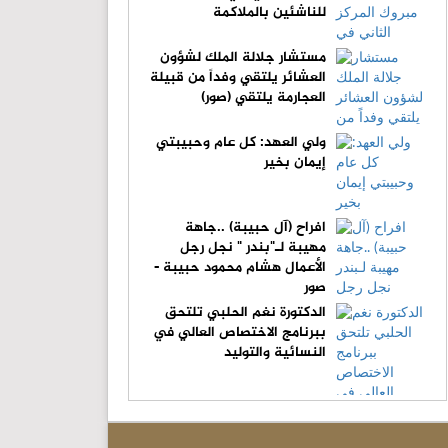
للناشئين بالملاكمة
مستشار جلالة الملك لشؤون
العشائر يلتقي وفداً من قبيلة
العجارمة يلتقي (صور)
ولي العهد: كل عام وحبيبتي
إيمان بخير
افراح (آل حبيبة) ..جاهة
مهيبة لـ"بندر " نجل رجل
الأعمال هشام محمود حبيبة -
صور
الدكتورة نغم الحلبي تلتحق
ببرنامج الاختصاص العالي في
النسائية والتوليد