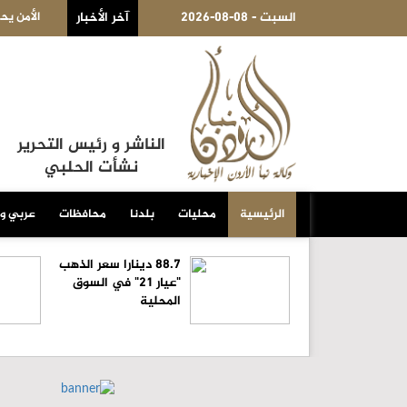
2026-08-08 - السبت
دة على المياه في منطقة بيرين
آخر الأخبار
الأمن يح
الناشر و رئيس التحرير
نشأت الحلبي
الرئيسية
محليات
بلدنا
محافظات
عربي و
88.7 دينارا سعر الذهب
"عيار 21" في السوق
المحلية