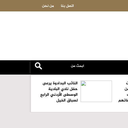
88.7 دينارا سعر الذهب "عيار 21" في السوق المحلية
اتصل بنا
من نحن
ت
النائب البدادوة يرعى
ن
حفل نادي البادية
الوسطى الأردني الرابع
اتهم
لسباق الخيل