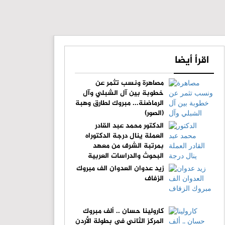
اقرأ أيضا
مصاهرة ونسب تثمر عن
خطوبة بين آل الشبلي وآل
الرماضنة... مبروك لطارق وهبة
(الصور)
الدكتور محمد عبد القادر
العملة ينال درجة الدكتوراه
بمرتبة الشرف من معهد
البحوث والدراسات العربية
زيد عدوان العدوان الف مبروك
الزفاف
كارولينا حسان .. ألف مبروك
المركز الثاني في بطولة الأردن