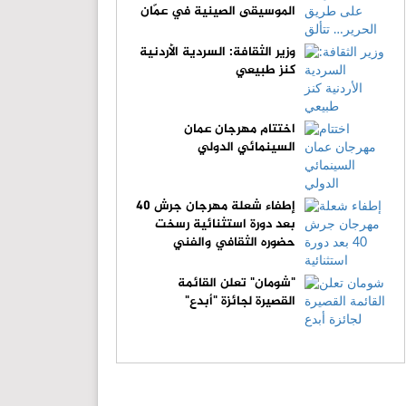
الموسيقى الصينية في عمّان
وزير الثقافة: السردية الأردنية
كنز طبيعي
اختتام مهرجان عمان
السينمائي الدولي
إطفاء شعلة مهرجان جرش 40
بعد دورة استثنائية رسخت
حضوره الثقافي والفني
"شومان" تعلن القائمة
القصيرة لجائزة "أبدع"