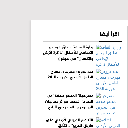
اقرأ أيضا
وزارة الثقافة تطلق المخيم
الإبداعي للأطفال "ذاكرة الأرض
والإنسان" في عجلون
بدء عروض مهرجان مسرح
الطفل الأردني بدورته الـ20
مسرحية' المدعو صدفة' من
البحرين تحصد جوائز مهرجان
المونودراما المسرحي الرابع
التناغم الصيني الأردني على
طريق الحرير"… تتألق