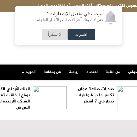
ارفع صوتك... أخفِ السعر... ثم اختفِ بعد البيع!
أترغب في تفعيل الإشعارات؟
حتى لا تفوتك آخر الأحداث والأخبار العاجلة
اشترك
لا شكراً
دولي
من القبة
اقتصاد
رياضة
فن وثقافة
المزيد
صادرات صناعة عمّان
البنك الأردني ال
تكسر حاجز 4 مليارات
يوقع اتفاقية تعا
دينار في 7 أشهر
الشركة الأردنية 
القروض