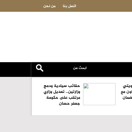
الهميسات يطالب الحكومة بتوضيح أسس دورة "السياحة الدينية" وحماية الرواية الو
اتصل بنا
من نحن
الأثرية
كويتي
حقائب سيادية ودمج
ون مع
وزارتين.. تعديل وزاري
لضمان
مرتقب على حكومة
جعفر حسان