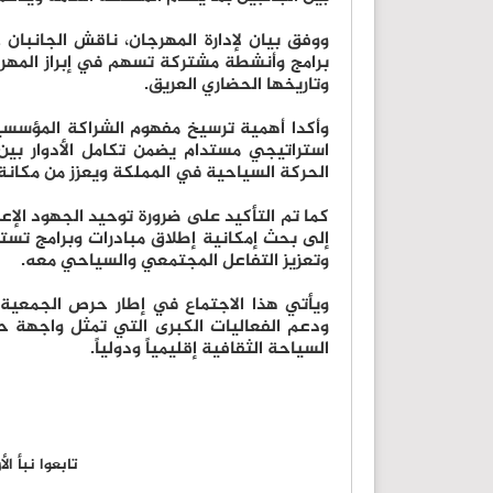
ووفق بيان لإدارة المهرجان، ناقش الجانبان 
برامج وأنشطة مشتركة تسهم في إبراز المهرجا
وتاريخها الحضاري العريق.
وأكدا أهمية ترسيخ مفهوم الشراكة المؤسسي
استراتيجي مستدام يضمن تكامل الأدوار بين
الحركة السياحية في المملكة ويعزز من مكانة
كما تم التأكيد على ضرورة توحيد الجهود الإع
إلى بحث إمكانية إطلاق مبادرات وبرامج تسته
وتعزيز التفاعل المجتمعي والسياحي معه.
ويأتي هذا الاجتماع في إطار حرص الجمعية
ودعم الفعاليات الكبرى التي تمثل واجهة 
السياحة الثقافية إقليمياً ودولياً.
تابعوا نبأ ا